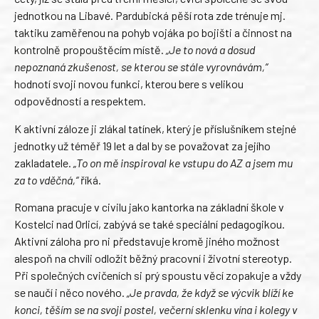
jednotkou na Libavé. Pardubická pěší rota zde trénuje mj.
taktiku zaměřenou na pohyb vojáka po bojišti a činnost na
kontrolně propouštěcím místě.
„Je to nová a dosud
nepoznaná zkušenost, se kterou se stále vyrovnávám,“
hodnotí svoji novou funkci, kterou bere s velikou
odpovědností a respektem.
K aktivní záloze ji zlákal tatínek, který je příslušníkem stejné
jednotky už téměř 19 let a dal by se považovat za jejího
zakladatele.
„To on mě inspiroval ke vstupu do AZ a jsem mu
za to vděčná,“
říká.
Romana pracuje v civilu jako kantorka na základní škole v
Kostelci nad Orlicí, zabývá se také speciální pedagogikou.
Aktivní záloha pro ni představuje kromě jiného možnost
alespoň na chvíli odložit běžný pracovní i životní stereotyp.
Při společných cvičeních si prý spoustu věcí zopakuje a vždy
se naučí i něco nového.
„Je pravda, že když se výcvik blíží ke
konci, těším se na svoji postel, večerní sklenku vína i kolegy v