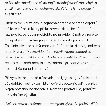
práci. Ale zanedlouho už mi moji spolubojovníci zase chybí a
snažím se nevynechat jediný výcvik. Všichni jsme srdcaři,“
svěřuje se.
Úkolem aktivní zálohy je zejména obrana a ochrana objektů
kritické infrastruktury při krizových situacích. Činnosti jsou
různorodé, od ostrahy objektu po pravidelné patroly po okolí
či zajištění kontrolně propouštěcího místa pro vozidla.
Záložníci ale mohou být nasazeni i během krizí nevojenského
charakteru.
„Díky pravidelnému výcviku jsme schopni se
aktivně a okamžitě zapojit do obrany republiky. Vlastenectví v
dnešní době opět nabývá na významu a já jsem za to ráda,“
hodnotí Romana Tomanová.
Při výcviku na Libavé trénovala ona i její kolegové taktiku. Na
vše dohlíželi instruktoři, kteří cvičící upozorňovali na chyby.
Nejen pozitivní hodnocení si Romana pochvaluje, pomůže
jim v dalším výcviku.
„Každou novou zkušenost bereme jako výzvu. Nejdůležitějším