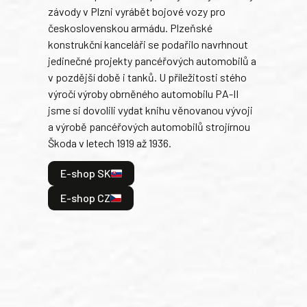
závody v Plzni vyrábět bojové vozy pro
býva
československou armádu. Plzeňské
Rusk
konstrukční kanceláři se podařilo navrhnout
armá
jedinečné projekty pancéřových automobilů a
stře
v pozdější době i tanků. U příležitosti stého
při 
výročí výroby obrněného automobilu PA-II
blíz
jsme si dovolili vydat knihu věnovanou vývoji
tank
a výrobě pancéřových automobilů strojírnou
v lé
Škoda v letech 1919 až 1936.
tak 
hrdi
E-shop SK
je: 
odeh
E-shop CZ
bitv
E
E