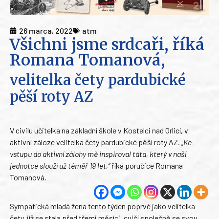
26 marca, 2022
atm
Všichni jsme srdcaři, říká
Romana Tomanová,
velitelka čety pardubické
pěší roty AZ
V civilu učitelka na základní škole v Kostelci nad Orlicí, v
aktivní záloze velitelka čety pardubické pěší roty AZ.
„Ke
vstupu do aktivní zálohy mě inspiroval táta, který v naší
jednotce slouží už téměř 19 let,“
říká poručice Romana
Tomanová.
Sympatická mladá žena tento týden poprvé jako velitelka
čety, jíž se stala před třemi měsíci, cvičí společně se svou