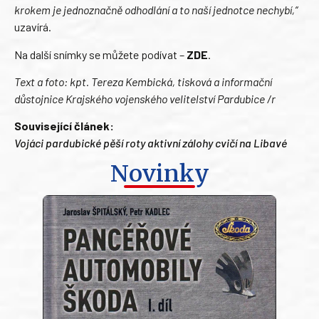
krokem je jednoznačně odhodlání a to naší jednotce nechybí,“
uzavírá.
Na další snímky se můžete podívat –
ZDE
.
Text a foto: kpt. Tereza Kembická, tisková a informační
důstojnice Krajského vojenského velitelství Pardubice /r
Související článek:
Vojáci pardubické pěší roty aktivní zálohy cvičí na Libavé
Novinky