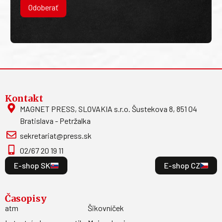
Odoberať
Kontakt
MAGNET PRESS, SLOVAKIA s.r.o. Šustekova 8, 851 04
Bratislava - Petržalka
sekretariat@press.sk
02/67 20 19 11
E-shop SK
E-shop CZ
Časopisy
atm
Šikovníček