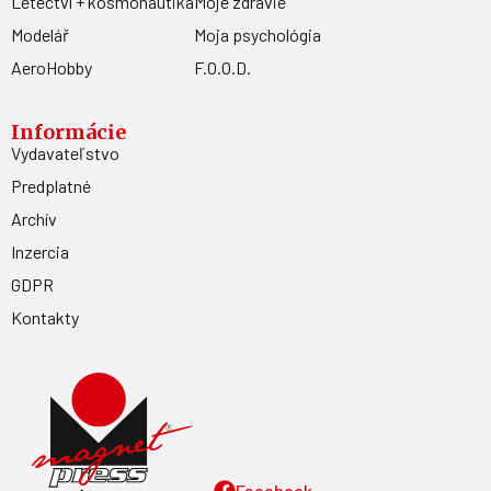
Letectví + kosmonautika
Moje zdravie
Modelář
Moja psychológia
AeroHobby
F.O.O.D.
Informácie
Vydavateľstvo
Predplatné
Archív
Inzercia
GDPR
Kontakty
Facebook