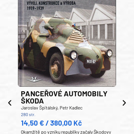
PANCEŘOVÉ AUTOMOBILY
ŠKODA
TA
Jaroslav Špitálský, Petr Kadlec
Ben
280 str.
352 s
14,50 € / 380,00 Kč
22
Okamžitě po vzniku republiky začaly Škodovy
Tank