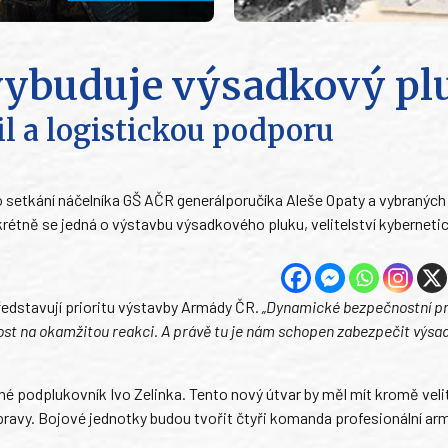
vybuduje výsadkový pl
il a logistickou podporu
o setkání náčelníka GŠ AČR generálporučíka Aleše Opaty a vybranýc
étně se jedná o výstavbu výsadkového pluku, velitelství kybernetick
představují prioritu výstavby Armády ČR.
„Dynamické bezpečnostní pr
st na okamžitou reakci. A právě tu je nám schopen zabezpečit výsa
podplukovník Ivo Zelinka. Tento nový útvar by měl mít kromě velit
ravy. Bojové jednotky budou tvořit čtyři komanda profesionální ar