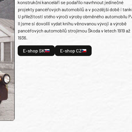
konstrukční kanceláři se podařilo navrhnout jedinečné
projekty pancéřových automobilů a v pozdější době i tank
U příležitosti stého výročí výroby obrněného automobilu P
II jsme si dovolili vydat knihu věnovanou vývoji a výrobě
pancéřových automobilů strojírnou Škoda v letech 1919 až
1936.
E-shop SK
E-shop CZ