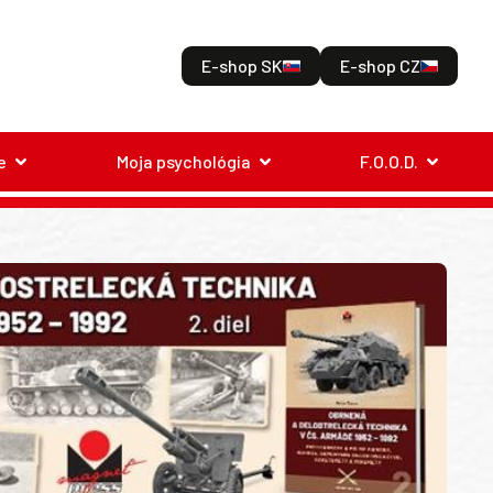
E-shop SK
E-shop CZ
e
Moja psychológia
F.O.O.D.