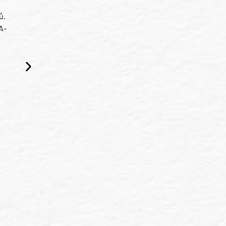
ů.
A-