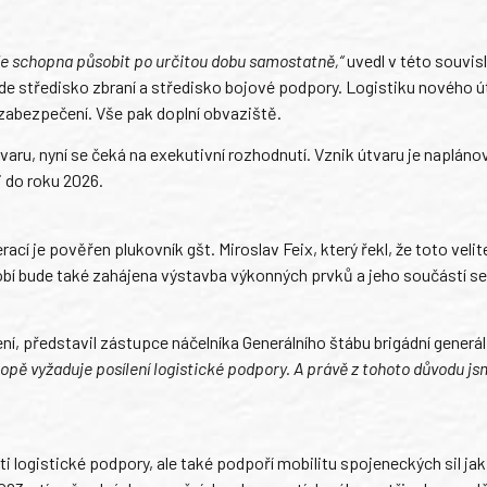
e schopna působit po určitou dobu samostatně,“
uvedl v této souvis
ude středisko zbraní a středisko bojové podpory. Logistiku nového 
 zabezpečení. Vše pak doplní obvaziště.
ru, nyní se čeká na exekutivní rozhodnutí. Vznik útvaru je naplánov
i do roku 2026.
cí je pověřen plukovník gšt. Miroslav Feix, který řekl, že toto velite
í bude také zahájena výstavba výkonných prvků a jeho součástí se s
ní, představil zástupce náčelníka Generálního štábu brigádní generál
ropě vyžaduje posílení logistické podpory. A právě z tohoto důvodu js
i logistické podpory, ale také podpoří mobilitu spojeneckých sil ja