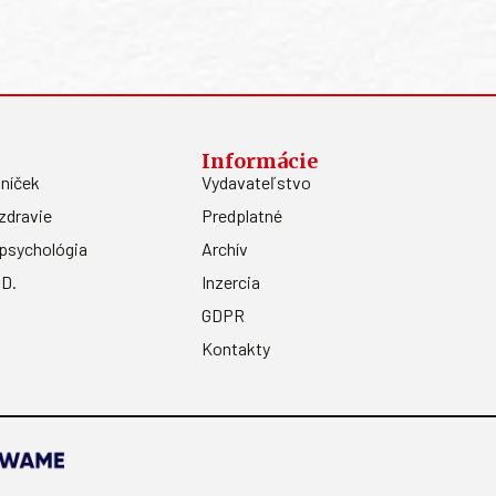
Informácie
níček
Vydavateľstvo
zdravie
Predplatné
psychológia
Archív
.D.
Inzercia
GDPR
Kontakty