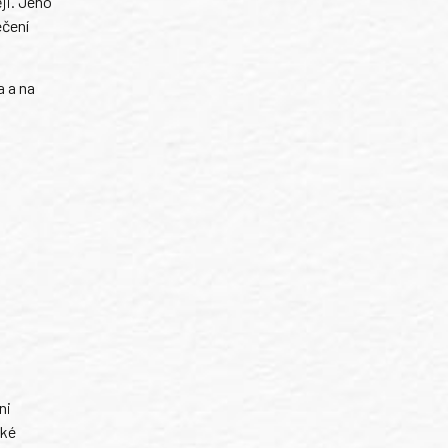
ji. Jeho
ečení
a a na
ni
ské