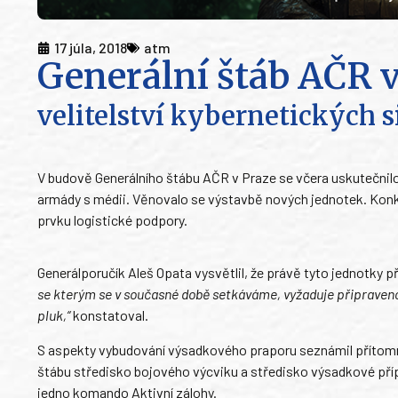
17 júla, 2018
atm
Generální štáb AČR 
velitelství kybernetických s
V budově Generálního štábu AČR v Praze se včera uskutečnil
armády s médii. Věnovalo se výstavbě nových jednotek. Konkr
prvku logistické podpory.
Generálporučík Aleš Opata vysvětlil, že právě tyto jednotky 
se kterým se v současné době setkáváme, vyžaduje připraveno
pluk,“
konstatoval.
S aspekty vybudování výsadkového praporu seznámil přítomné 
štábu středisko bojového výcviku a středisko výsadkové příp
jedno komando Aktivní zálohy.