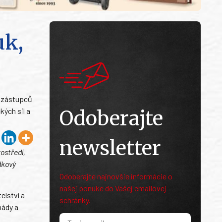
uk,
h zástupců
ých sil a
Odoberajte
newsletter
ostředí,
dkový
Odoberajte najnovšie informácie o
našej ponuke do Vašej emailovej
elství a
schránky.
mády a