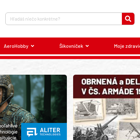
AeroHobby
Šikovníček
Moje zdravi