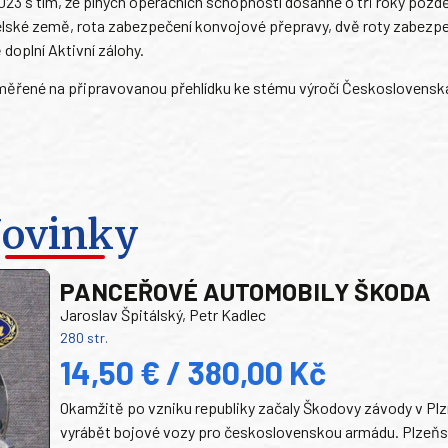
 2023 s tím, že plných operačních schopností dosáhne o tři roky pozdě
telské země, rota zabezpečení konvojové přepravy, dvě roty zabezp
doplní Aktivní zálohy.
zaměřené na připravovanou přehlídku ke stému výročí Československ
ovinky
PANCEŘOVÉ AUTOMOBILY ŠKODA
Jaroslav Špitálský, Petr Kadlec
280 str.
14,50 € / 380,00 Kč
Okamžitě po vzniku republiky začaly Škodovy závody v Plz
vyrábět bojové vozy pro československou armádu. Plzeň