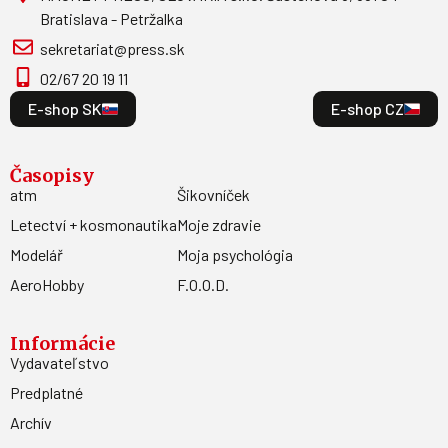
Bratislava - Petržalka
sekretariat@press.sk
02/67 20 19 11
E-shop SK
E-shop CZ
Časopisy
atm
Šikovníček
Letectví + kosmonautika
Moje zdravie
Modelář
Moja psychológia
AeroHobby
F.O.O.D.
Informácie
Vydavateľstvo
Predplatné
Archív