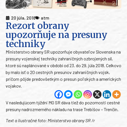
20 júla, 2018
atm
Rezort obrany
upozorňuje na presuny
techniky
Ministerstvo obrany SR upozorňuje obyvateľov Slovenska na
presuny vojenskej techniky zahraničných ozbrojených síl,
ktoré sú naplánované v období od 23. do 29. júla 2018. Celkovo
by malo ísť o 20 cestných presunov zahraničných vojsk,
pričom pôjde predovšetkým o presun poľských a amerických
vojakov.
V nasledujúcom týždni MO SR dáva tiež do pozornosti cestné
presuny nadrozmerného nákladu na trase Trebišov – Trenčín.
Text a ilustračné foto: Ministerstvo obrany SR /r