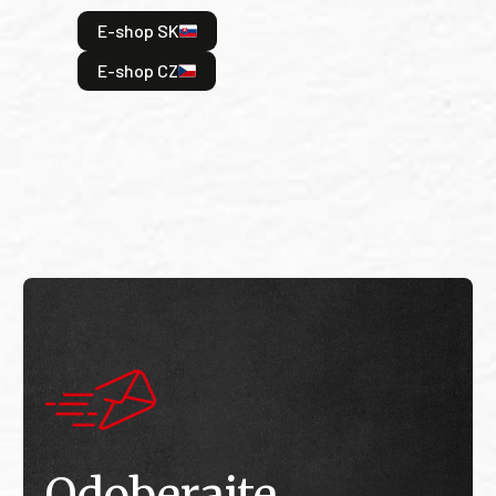
hrdi
E-shop SK
je: 
odeh
E-shop CZ
bitv
E
E
Odoberajte