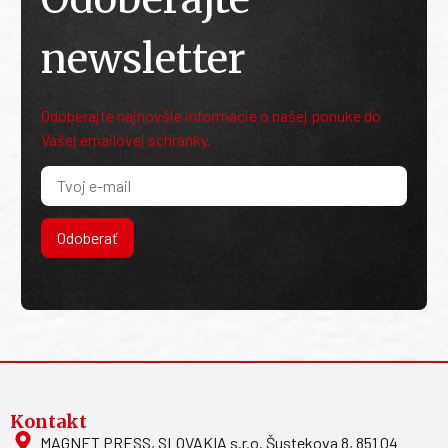
newsletter
Odoberajte najnovšie informácie o našej ponuke do
Vašej emailovej schránky.
Odoberať
Kontakt
MAGNET PRESS, SLOVAKIA s.r.o. Šustekova 8, 851 04