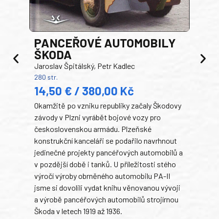
PANCEŘOVÉ AUTOMOBILY
ŠKODA
TA
Jaroslav Špitálský, Petr Kadlec
Ben
280 str.
352 s
14,50 € / 380,00 Kč
22
Okamžitě po vzniku republiky začaly Škodovy
Tank
závody v Plzni vyrábět bojové vozy pro
býva
československou armádu. Plzeňské
Rusk
konstrukční kanceláři se podařilo navrhnout
armá
jedinečné projekty pancéřových automobilů a
stře
v pozdější době i tanků. U příležitosti stého
při 
výročí výroby obrněného automobilu PA-II
blíz
jsme si dovolili vydat knihu věnovanou vývoji
tank
a výrobě pancéřových automobilů strojírnou
v lé
Škoda v letech 1919 až 1936.
tak 