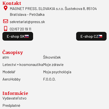
Kontakt
MAGNET PRESS, SLOVAKIA s.r.o. Šustekova 8, 851 04
Bratislava - Petržalka
sekretariat@press.sk
02/67 20 19 11
E-shop SK
E-shop CZ
Časopisy
atm
Šikovníček
Letectví + kosmonautika
Moje zdravie
Modelář
Moja psychológia
AeroHobby
F.O.O.D.
Informácie
Vydavateľstvo
Predplatné