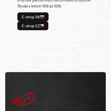
v lé
Škoda v letech 1919 až 1936.
tak 
hrdi
E-shop SK
je: 
odeh
E-shop CZ
bitv
E
E