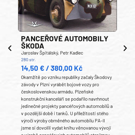
PANCEŘOVÉ AUTOMOBILY
ŠKODA
TA
Jaroslav Špitálský, Petr Kadlec
Ben
280 str.
352 s
14,50 € / 380,00 Kč
22
Okamžitě po vzniku republiky začaly Škodovy
Tank
závody v Plzni vyrábět bojové vozy pro
býva
československou armádu. Plzeňské
Rusk
konstrukční kanceláři se podařilo navrhnout
armá
jedinečné projekty pancéřových automobilů a
stře
v pozdější době i tanků. U příležitosti stého
při 
výročí výroby obrněného automobilu PA-II
blíz
jsme si dovolili vydat knihu věnovanou vývoji
tank
a výrobě pancéřových automobilů strojírnou