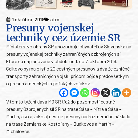
1 októbra, 2018
atm
Presuny vojenskej
techniky cez územie SR
Ministerstvo obrany SR upozorňuje obyvateľov Slovenska na
presuny vojenskej techniky zahraničných ozbrojených síl,
ktoré sú naplánované v období od 1. do 7. októbra 2018.
Celkovo by malo ísť o 20 cestných presunov a dva železničné
transporty zahraničných vojsk, pričom pôjde predovšetkým
o presun amerických a poľských vojakov.
V tomto týždni dáva MO SR tiež do pozornosti cestné
presuny Ozbrojených síl SR na trase Sása – Nitra a Sása –
Martin, ako aj, ako aj cestné presuny nadrozmerného nákladu
na trase Zemianske Kostoľany – Budkovce a Martin –
Michalovce.