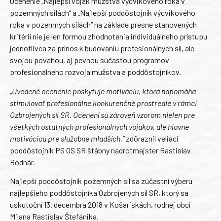
Ocenenie „Najlepší vojak mužstva výcvikového roka v
pozemných silách“ a „Najlepší poddôstojník výcvikového
roka v pozemných silách“ na základe presne stanovených
kritérií nie je len formou zhodnotenia individuálneho prístupu
jednotlivca za prínos k budovaniu profesionálnych síl, ale
svojou povahou, aj pevnou súčasťou programov
profesionálneho rozvoja mužstva a poddôstojníkov.
„Uvedené ocenenie poskytuje motiváciu, ktorá napomáha
stimulovať profesionálne konkurenčné prostredie v rámci
Ozbrojených síl SR. Ocenení sú zároveň vzorom nielen pre
všetkých ostatných profesionálnych vojakov, ale hlavne
motiváciou pre služobne mladších,“
zdôraznil veliaci
poddôstojník PS OS SR štábny nadrotmajster Rastislav
Bodnár.
Najlepší poddôstojník pozemných síl sa zúčastní výberu
najlepšieho poddôstojníka Ozbrojených síl SR, ktorý sa
uskutoční 13. decembra 2018 v Košariskách, rodnej obci
Milana Rastislav Štefánika.