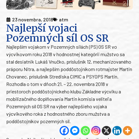
23 novembra, 2018
atm
Najlepší vojaci
Pozemných síl OS SR
Najlepším vojakom v Pozemných silách (PS) OS SR vo
výcvikovom roku 2018 v hodnostnej kategórii mužstvo sa
stal desiatnik Lukáš Vnučko, príslušník 12. mechanizovaného
práporu Nitra, a najlepším poddôstojníkom rotmajster Martin
Chovanec, príslušník Strediska CIMIC a PSYOPS Martin.
Rozhodla o tom v dňoch 21. – 22. novembra 2018 v
priestoroch poddôstojníckeho klubu Základne výcviku a
mobilizačného doplňovania Martin komisia veliteľa
Pozemných síl OS SR na výber najlepšieho vojaka
výcvikového roka z hodnostného zboru mužstva a
poddôstojníkov pozemných síl.