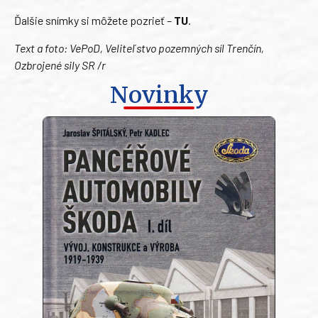
Ďalšie snímky si môžete pozrieť –
TU
.
Text a foto: VePoD, Veliteľstvo pozemných síl Trenčín,
Ozbrojené sily SR /r
Novinky