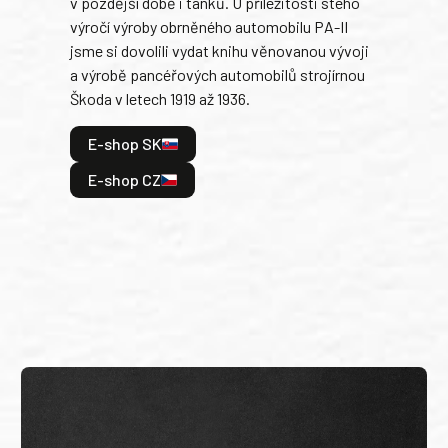
v pozdější době i tanků. U příležitosti stého
při 
výročí výroby obrněného automobilu PA-II
blíz
jsme si dovolili vydat knihu věnovanou vývoji
tank
a výrobě pancéřových automobilů strojírnou
v lé
Škoda v letech 1919 až 1936.
tak 
hrdi
E-shop SK
je: 
odeh
E-shop CZ
bitv
E
E