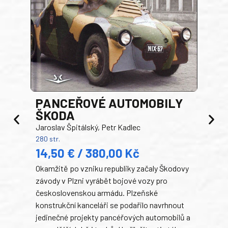
PANCEŘOVÉ AUTOMOBILY
ŠKODA
TA
Jaroslav Špitálský, Petr Kadlec
Ben
280 str.
352 s
14,50 € / 380,00 Kč
22
Okamžitě po vzniku republiky začaly Škodovy
Tank
závody v Plzni vyrábět bojové vozy pro
býva
československou armádu. Plzeňské
Rusk
konstrukční kanceláři se podařilo navrhnout
armá
jedinečné projekty pancéřových automobilů a
stře