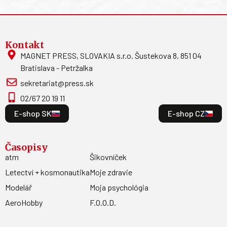
Kontakt
MAGNET PRESS, SLOVAKIA s.r.o. Šustekova 8, 851 04
Bratislava - Petržalka
sekretariat@press.sk
02/67 20 19 11
E-shop SK
E-shop CZ
Časopisy
atm
Šikovníček
Letectví + kosmonautika
Moje zdravie
Modelář
Moja psychológia
AeroHobby
F.O.O.D.