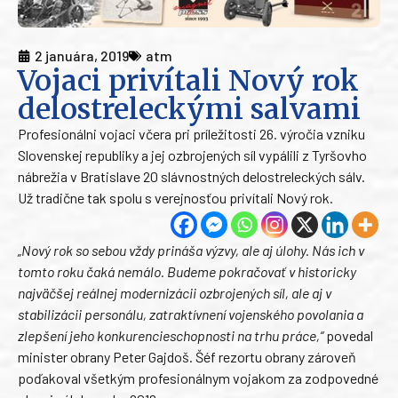
2 januára, 2019
atm
Vojaci privítali Nový rok
delostreleckými salvami
Profesionálni vojaci včera pri príležitosti 26. výročia vzniku
Slovenskej republiky a jej ozbrojených síl vypálili z Tyršovho
nábrežia v Bratislave 20 slávnostných delostreleckých sálv.
Už tradične tak spolu s verejnosťou privítali Nový rok.
„Nový rok so sebou vždy prináša výzvy, ale aj úlohy. Nás ich v
tomto roku čaká nemálo. Budeme pokračovať v historicky
najväčšej reálnej modernizácii ozbrojených síl, ale aj v
stabilizácii personálu, zatraktívnení vojenského povolania a
zlepšení jeho konkurencieschopnosti na trhu práce,“
povedal
minister obrany Peter Gajdoš. Šéf rezortu obrany zároveň
poďakoval všetkým profesionálnym vojakom za zodpovedné