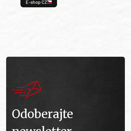
odeh
E-shop CZ
bitv
E
E
Odoberajte