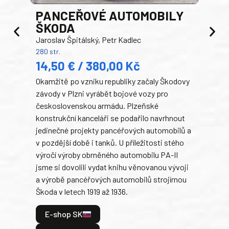
PANCEŘOVÉ AUTOMOBILY
ŠKODA
TA
Jaroslav Špitálský, Petr Kadlec
Ben
280 str.
352 s
14,50 € / 380,00 Kč
22
Okamžitě po vzniku republiky začaly Škodovy
Tank
závody v Plzni vyrábět bojové vozy pro
býva
československou armádu. Plzeňské
Rusk
konstrukční kanceláři se podařilo navrhnout
armá
jedinečné projekty pancéřových automobilů a
stře
v pozdější době i tanků. U příležitosti stého
při 
výročí výroby obrněného automobilu PA-II
blíz
jsme si dovolili vydat knihu věnovanou vývoji
tank
a výrobě pancéřových automobilů strojírnou
v lé
Škoda v letech 1919 až 1936.
tak 
hrdi
E-shop SK
je: 