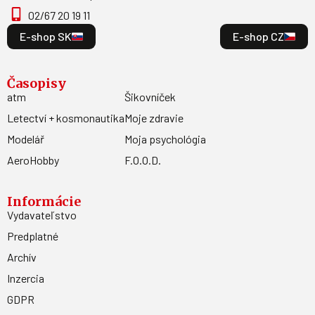
02/67 20 19 11
E-shop SK
E-shop CZ
Časopisy
atm
Šikovníček
Letectví + kosmonautika
Moje zdravie
Modelář
Moja psychológia
AeroHobby
F.O.O.D.
Informácie
Vydavateľstvo
Predplatné
Archív
Inzercia
GDPR