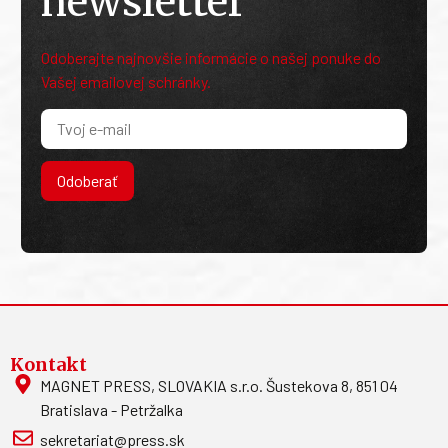
newsletter
Odoberajte najnovšie informácie o našej ponuke do
Vašej emailovej schránky.
Odoberať
Kontakt
MAGNET PRESS, SLOVAKIA s.r.o. Šustekova 8, 851 04
Bratislava - Petržalka
sekretariat@press.sk