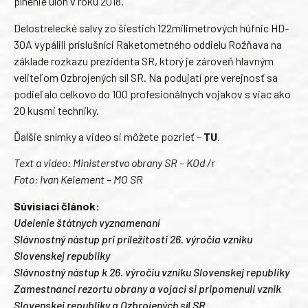
plnenie úloh v roku 2018.
Delostrelecké salvy zo šiestich 122milimetrových húfnic HD-
30A vypálili príslušníci Raketometného oddielu Rožňava na
základe rozkazu prezidenta SR, ktorý je zároveň hlavným
veliteľom Ozbrojených síl SR. Na podujatí pre verejnosť sa
podieľalo celkovo do 100 profesionálnych vojakov s viac ako
20 kusmi techniky.
Ďalšie snímky a video si môžete pozrieť –
TU
.
Text a video: Ministerstvo obrany SR – KOd /r
Foto: Ivan Kelement – MO SR
Súvisiaci článok:
Udelenie štátnych vyznamenaní
Slávnostný nástup pri príležitosti 26. výročia vzniku
Slovenskej republiky
Slávnostný nástup k 26. výročiu vzniku Slovenskej republiky
Zamestnanci rezortu obrany a vojaci si pripomenuli vznik
Slovenskej republiky a Ozbrojených síl SR