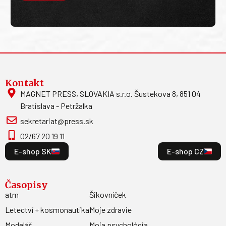
Kontakt
MAGNET PRESS, SLOVAKIA s.r.o. Šustekova 8, 851 04
Bratislava - Petržalka
sekretariat@press.sk
02/67 20 19 11
E-shop SK
E-shop CZ
Časopisy
atm
Šikovníček
Letectví + kosmonautika
Moje zdravie
Modelář
Moja psychológia