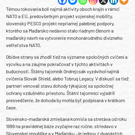
Témou rokovania boli najmä aktivity oboch krajín v rámci
NATO a EÚ, predovšetkým projekt vojenskej mobility,
slovenský PESCO projekt nepriamej palebnej podpory,
ktorého sa Maďarsko nedávno stalo riadnym členom a
maďarský návrh na vytvorenie mnohonárodného divízneho
veliteľstva NATO.
Obidve strany sa zhodli tiež na význame spoločných cvičení a
výcviku a na záujme pokračovať v týchto aktivitách v
budúcnosti. Štátny tajomník Ondrejcsák vyzdvihol najmä
cvičenia Slovak Shield, alebo Tobruq Legacy. V diskusii sa tiež
partneri venovali stavu dohody týkajúcej sa spoločnej
ochrany vzdušného priestoru. Štátni tajomníci vyjadrili
presvedčenie, že dohoda by mohla byť podpísaná v krátkom
čase.
Slovensko-maďarská zmiešaná komisia sa stretáva od roku
1999 na pravidelnej báze zvyčajne raz ročne, striedavo v
Slovenskej republike a v Maďarsku. Je jednou z dvanástich