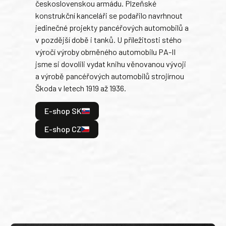
československou armádu. Plzeňské
Rusk
konstrukční kanceláři se podařilo navrhnout
armá
jedinečné projekty pancéřových automobilů a
stře
v pozdější době i tanků. U příležitosti stého
při 
výročí výroby obrněného automobilu PA-II
blíz
jsme si dovolili vydat knihu věnovanou vývoji
tank
a výrobě pancéřových automobilů strojírnou
v lé
Škoda v letech 1919 až 1936.
tak 
hrdi
E-shop SK
je: 
odeh
E-shop CZ
bitv
E
E