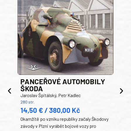
PANCEŘOVÉ AUTOMOBILY
ŠKODA
TA
Jaroslav Špitálský, Petr Kadlec
Ben
280 str.
352 s
14,50 € / 380,00 Kč
22
Okamžitě po vzniku republiky začaly Škodovy
Tank
závody v Plzni vyrábět bojové vozy pro
býva