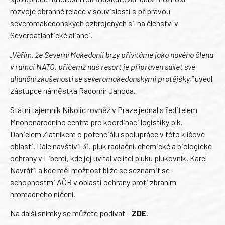
rozvoje obranné relace v souvislosti s přípravou
severomakedonských ozbrojených sil na členství v
Severoatlantické alianci.
„Věřím, že Severní Makedonii brzy přivítáme jako nového člena
v rámci NATO, přičemž náš resort je připraven sdílet své
alianční zkušenosti se severomakedonskými protějšky,“
uvedl
zástupce náměstka Radomír Jahoda.
Státní tajemník Nikolic rovněž v Praze jednal s ředitelem
Mnohonárodního centra pro koordinaci logistiky plk.
Danielem Zlatníkem o potenciálu spolupráce v této klíčové
oblasti. Dále navštívil 31. pluk radiační, chemické a biologické
ochrany v Liberci, kde jej uvítal velitel pluku plukovník. Karel
Navrátil a kde měl možnost blíže se seznámit se
schopnostmi AČR v oblasti ochrany proti zbraním
hromadného ničení.
Na další snímky se můžete podívat –
ZDE
.