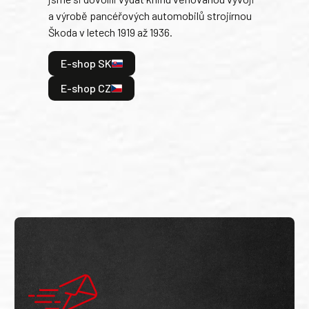
tank
a výrobě pancéřových automobilů strojírnou
v lé
Škoda v letech 1919 až 1936.
tak 
hrdi
E-shop SK
je: 
odeh
E-shop CZ
bitv
E
E