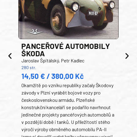
PANCEŘOVÉ AUTOMOBILY
ŠKODA
TA
Jaroslav Špitálský, Petr Kadlec
Ben
280 str.
352 s
14,50 € / 380,00 Kč
22
Okamžitě po vzniku republiky začaly Škodovy
Tank
závody v Plzni vyrábět bojové vozy pro
býva
československou armádu. Plzeňské
Rusk
konstrukční kanceláři se podařilo navrhnout
armá
jedinečné projekty pancéřových automobilů a
stře
v pozdější době i tanků. U příležitosti stého
při 
výročí výroby obrněného automobilu PA-II
blíz
jsme si dovolili vydat knihu věnovanou vývoji