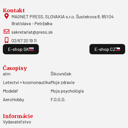
Kontakt
MAGNET PRESS, SLOVAKIA s.r.o. Šustekova 8, 851 04
Bratislava - Petržalka
sekretariat@press.sk
02/67 20 19 11
E-shop SK
E-shop CZ
Časopisy
atm
Šikovníček
Letectví + kosmonautika
Moje zdravie
Modelář
Moja psychológia
AeroHobby
F.O.O.D.
Informácie
Vydavateľstvo