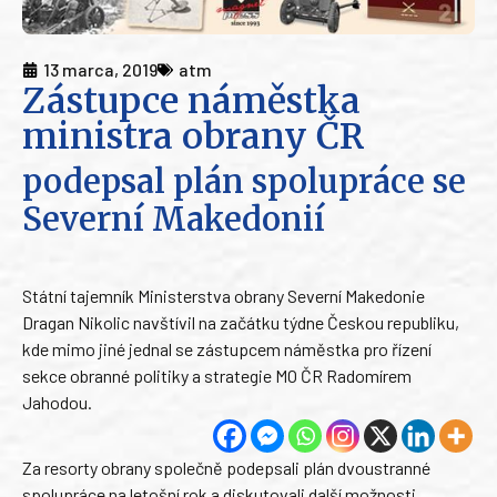
13 marca, 2019
atm
Zástupce náměstka
ministra obrany ČR
podepsal plán spolupráce se
Severní Makedonií
Státní tajemník Ministerstva obrany Severní Makedonie
Dragan Nikolic navštívil na začátku týdne Českou republiku,
kde mimo jiné jednal se zástupcem náměstka pro řízení
sekce obranné politiky a strategie MO ČR Radomírem
Jahodou.
Za resorty obrany společně podepsali plán dvoustranné
spolupráce na letošní rok a diskutovali další možnosti