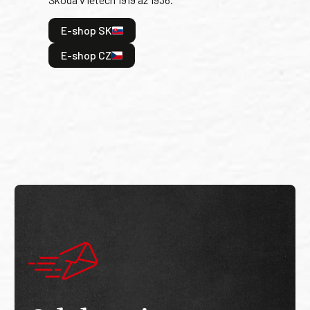
tak 
hrdi
E-shop SK
je: 
odeh
E-shop CZ
bitv
E
E