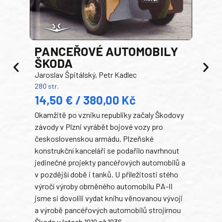
PANCEŘOVÉ AUTOMOBILY
ŠKODA
TA
Jaroslav Špitálský, Petr Kadlec
Ben
280 str.
352 s
14,50 € / 380,00 Kč
22
Okamžitě po vzniku republiky začaly Škodovy
Tank
závody v Plzni vyrábět bojové vozy pro
býva
československou armádu. Plzeňské
Rusk
konstrukční kanceláři se podařilo navrhnout
armá
jedinečné projekty pancéřových automobilů a
stře
v pozdější době i tanků. U příležitosti stého
při 
výročí výroby obrněného automobilu PA-II
blíz
jsme si dovolili vydat knihu věnovanou vývoji
tank
a výrobě pancéřových automobilů strojírnou
v lé
Škoda v letech 1919 až 1936.