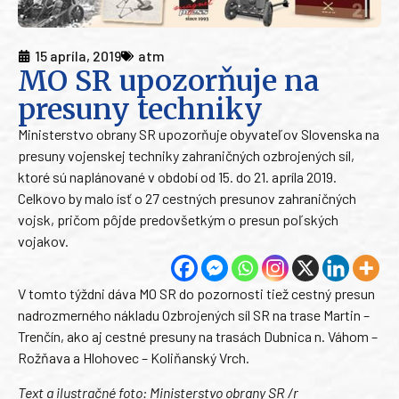
15 apríla, 2019
atm
MO SR upozorňuje na
presuny techniky
Ministerstvo obrany SR upozorňuje obyvateľov Slovenska na
presuny vojenskej techniky zahraničných ozbrojených síl,
ktoré sú naplánované v období od 15. do 21. apríla 2019.
Celkovo by malo ísť o 27 cestných presunov zahraničných
vojsk, pričom pôjde predovšetkým o presun poľských
vojakov.
V tomto týždni dáva MO SR do pozornosti tiež cestný presun
nadrozmerného nákladu Ozbrojených síl SR na trase Martin –
Trenčín, ako aj cestné presuny na trasách Dubnica n. Váhom –
Rožňava a Hlohovec – Koliňanský Vrch.
Text a ilustračné foto: Ministerstvo obrany SR /r