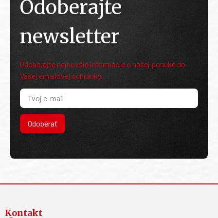
Odoberajte
newsletter
Odoberajte najnovšie informácie o našej ponuke do
Vašej emailovej schránky.
Odoberať
Kontakt