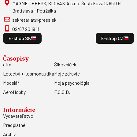
MAGNET PRESS, SLOVAKIA s.r.o. Šustekova 8, 851 04
Bratislava - Petržalka
sekretariat@press.sk
02/67 20 19 11
E-shop SK
E-shop CZ
Časopisy
atm
Šikovníček
Letectví + kosmonautika
Moje zdravie
Modelář
Moja psychológia
AeroHobby
F.O.O.D.
Informácie
Vydavateľstvo
Predplatné
Archív