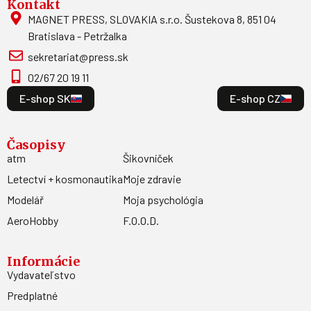
Kontakt
MAGNET PRESS, SLOVAKIA s.r.o. Šustekova 8, 851 04
Bratislava - Petržalka
sekretariat@press.sk
02/67 20 19 11
E-shop SK
E-shop CZ
Časopisy
atm
Šikovníček
Letectví + kosmonautika
Moje zdravie
Modelář
Moja psychológia
AeroHobby
F.O.O.D.
Informácie
Vydavateľstvo
Predplatné