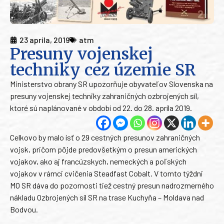
23 apríla, 2019
atm
Presuny vojenskej
techniky cez územie SR
Ministerstvo obrany SR upozorňuje obyvateľov Slovenska na
presuny vojenskej techniky zahraničných ozbrojených síl,
ktoré sú naplánované v období od 22. do 28. apríla 2019.
Celkovo by malo ísť o 29 cestných presunov zahraničných
vojsk, pričom pôjde predovšetkým o presun amerických
vojakov, ako aj francúzskych, nemeckých a poľských
vojakov v rámci cvičenia Steadfast Cobalt. V tomto týždni
MO SR dáva do pozornosti tiež cestný presun nadrozmerného
nákladu Ozbrojených síl SR na trase Kuchyňa – Moldava nad
Bodvou.