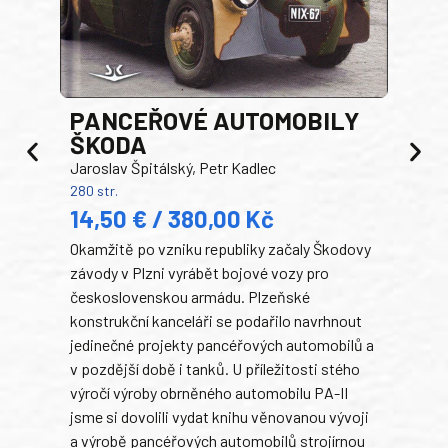
PANCEŘOVÉ AUTOMOBILY
ŠKODA
TA
Jaroslav Špitálský, Petr Kadlec
Ben
280 str.
352 s
14,50 € / 380,00 Kč
22
Okamžitě po vzniku republiky začaly Škodovy
Tank
závody v Plzni vyrábět bojové vozy pro
býva
československou armádu. Plzeňské
Rusk
konstrukční kanceláři se podařilo navrhnout
armá
jedinečné projekty pancéřových automobilů a
stře
v pozdější době i tanků. U příležitosti stého
při 
výročí výroby obrněného automobilu PA-II
blíz
jsme si dovolili vydat knihu věnovanou vývoji
tank
a výrobě pancéřových automobilů strojírnou
v lé