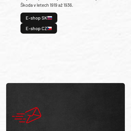
Škoda v letech 1919 až 1936.
tak 
hrdi
E-shop SK
je: 
odeh
E-shop CZ
bitv
E
E