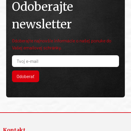
Odoberajte
newsletter
Odoberajte najnovšie informácie o našej ponuke do
Vašej emailovej schránky.
Odoberať
Kontakt