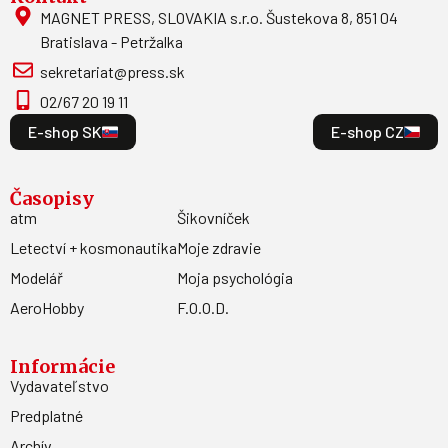
MAGNET PRESS, SLOVAKIA s.r.o. Šustekova 8, 851 04
Bratislava - Petržalka
sekretariat@press.sk
02/67 20 19 11
E-shop SK
E-shop CZ
Časopisy
atm
Šikovníček
Letectví + kosmonautika
Moje zdravie
Modelář
Moja psychológia
AeroHobby
F.O.O.D.
Informácie
Vydavateľstvo
Predplatné
Archív