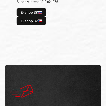
Škoda v letech 1919 až 1936.
tak 
hrdi
E-shop SK
je: 
odeh
E-shop CZ
bitv
E
E