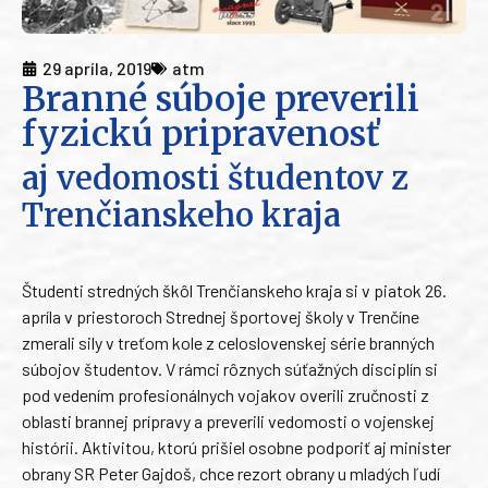
29 apríla, 2019
atm
Branné súboje preverili
fyzickú pripravenosť
aj vedomosti študentov z
Trenčianskeho kraja
Študenti stredných škôl Trenčianskeho kraja si v piatok 26.
apríla v priestoroch Strednej športovej školy v Trenčíne
zmerali sily v treťom kole z celoslovenskej série branných
súbojov študentov. V rámci rôznych súťažných disciplín si
pod vedením profesionálnych vojakov overili zručnosti z
oblasti brannej prípravy a preverili vedomosti o vojenskej
histórii. Aktivitou, ktorú prišiel osobne podporiť aj minister
obrany SR Peter Gajdoš, chce rezort obrany u mladých ľudí