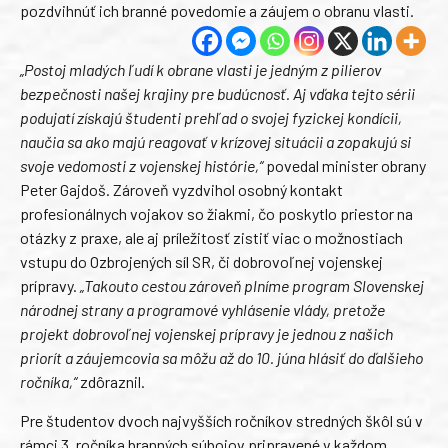
pozdvihnúť ich branné povedomie a záujem o obranu vlasti.
„Postoj mladých ľudí k obrane vlasti je jedným z pilierov
bezpečnosti našej krajiny pre budúcnosť. Aj vďaka tejto sérii
podujatí získajú študenti prehľad o svojej fyzickej kondícii,
naučia sa ako majú reagovať v krízovej situácii a zopakujú si
svoje vedomosti z vojenskej histórie,“
povedal minister obrany
Peter Gajdoš. Zároveň vyzdvihol osobný kontakt
profesionálnych vojakov so žiakmi, čo poskytlo priestor na
otázky z praxe, ale aj príležitosť zistiť viac o možnostiach
vstupu do Ozbrojených síl SR, či dobrovoľnej vojenskej
prípravy.
„Takouto cestou zároveň plníme program Slovenskej
národnej strany a programové vyhlásenie vlády, pretože
projekt dobrovoľnej vojenskej prípravy je jednou z našich
priorít a záujemcovia sa môžu až do 10. júna hlásiť do ďalšieho
ročníka,“
zdôraznil.
Pre študentov dvoch najvyšších ročníkov stredných škôl sú v
rámci 3. ročníka branných súbojov pripravené v každom