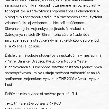
samosprávnom kraji disciplíny zamerané na rôzne oblasti –
topografickú a zdravotnícku prípravu spolu s chemickou a
biologickou ochranou, streľbu z airsoftových zbraní, fyzickú
zdatnosť, ako aj vedomosti o histórii a súčasnosti
Slovenska, jeho vojenských dejinách, či znalosti o
Ozbrojených silách SR. Okrem toho sú pre študentov
pripravené rôzne statické a dynamické ukážky ozbrojených
síl a Vojenskej polície.
Ďalšie branné súboje študentov sa uskutočnia v mesiaci máj
v Nitre, Banskej Bystrici, Kysuckom Novom Meste,
Michalovciach a Humennom. Víťazné družstvá z jednotlivých
samosprávnych krajov získajú možnosť zúčastniť sa na 48-
hodinovom vojenskom výcviku KEMP 2019 v Centre výcviku
Lešť.
Ďalšie snímky a video si môžete pozrieť –
TU
.
Text: Ministerstvo obrany SR – KOd
Foto: Ivan Kelement – MO SR