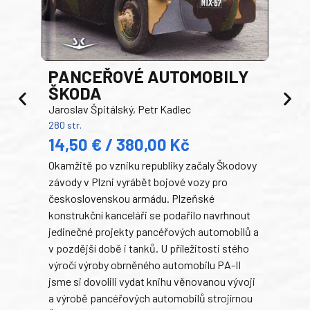
PANCEŘOVÉ AUTOMOBILY
ŠKODA
TA
Jaroslav Špitálský, Petr Kadlec
Ben
280 str.
352 s
14,50 € / 380,00 Kč
22
Okamžitě po vzniku republiky začaly Škodovy
Tank
závody v Plzni vyrábět bojové vozy pro
býva
československou armádu. Plzeňské
Rusk
konstrukční kanceláři se podařilo navrhnout
armá
jedinečné projekty pancéřových automobilů a
stře
v pozdější době i tanků. U příležitosti stého
při 
výročí výroby obrněného automobilu PA-II
blíz
jsme si dovolili vydat knihu věnovanou vývoji
tank
a výrobě pancéřových automobilů strojírnou
v lé