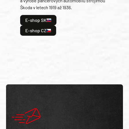
a výrobě pancéřových automobilů strojírnou
v lé
Škoda v letech 1919 až 1936.
tak 
hrdi
E-shop SK
je: 
odeh
E-shop CZ
bitv
E
E