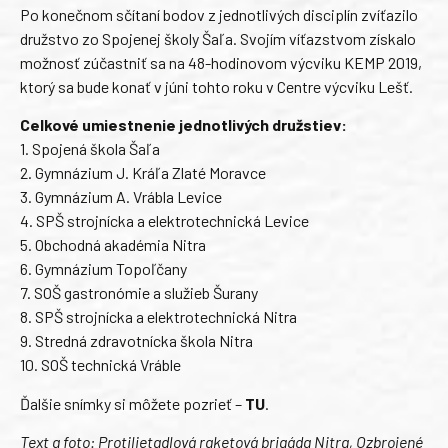
Po konečnom sčítaní bodov z jednotlivých disciplín zvíťazilo
družstvo zo Spojenej školy Šaľa. Svojím víťazstvom získalo
možnosť zúčastniť sa na 48-hodinovom výcviku KEMP 2019,
ktorý sa bude konať v júni tohto roku v Centre výcviku Lešť.
Celkové umiestnenie jednotlivých družstiev:
1. Spojená škola Šaľa
2. Gymnázium J. Kráľa Zlaté Moravce
3. Gymnázium A. Vrábla Levice
4. SPŠ strojnícka a elektrotechnická Levice
5. Obchodná akadémia Nitra
6. Gymnázium Topoľčany
7. SOŠ gastronómie a služieb Šurany
8. SPŠ strojnícka a elektrotechnická Nitra
9. Stredná zdravotnícka škola Nitra
10. SOŠ technická Vráble
Ďalšie snímky si môžete pozrieť –
TU
.
Text a foto: Protilietadlová raketová brigáda Nitra, Ozbrojené