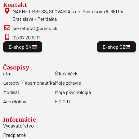
Kontakt
MAGNET PRESS, SLOVAKIA s.r.o. Šustekova 8, 851 04
Bratislava - Petržalka
sekretariat@press.sk
02/67 20 19 11
E-shop SK
E-shop CZ
Časopisy
atm
Šikovníček
Letectví + kosmonautika
Moje zdravie
Modelář
Moja psychológia
AeroHobby
F.O.O.D.
Informácie
Vydavateľstvo
Predplatné