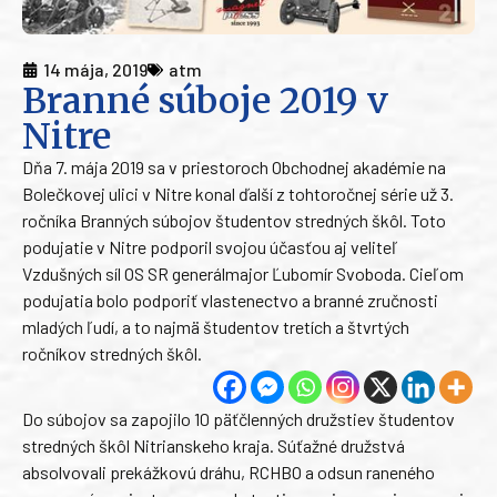
14 mája, 2019
atm
Branné súboje 2019 v
Nitre
Dňa 7. mája 2019 sa v priestoroch Obchodnej akadémie na
Bolečkovej ulici v Nitre konal ďalší z tohtoročnej série už 3.
ročníka Branných súbojov študentov stredných škôl. Toto
podujatie v Nitre podporil svojou účasťou aj veliteľ
Vzdušných síl OS SR generálmajor Ľubomír Svoboda. Cieľom
podujatia bolo podporiť vlastenectvo a branné zručnosti
mladých ľudí, a to najmä študentov tretích a štvrtých
ročníkov stredných škôl.
Do súbojov sa zapojilo 10 päťčlenných družstiev študentov
stredných škôl Nitrianskeho kraja. Súťažné družstvá
absolvovali prekážkovú dráhu, RCHBO a odsun raneného