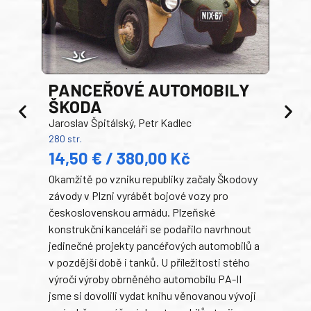
PANCEŘOVÉ AUTOMOBILY
ŠKODA
TA
Jaroslav Špitálský, Petr Kadlec
Ben
280 str.
352 s
14,50 € / 380,00 Kč
22
Okamžitě po vzniku republiky začaly Škodovy
Tank
závody v Plzni vyrábět bojové vozy pro
býva
československou armádu. Plzeňské
Rusk
konstrukční kanceláři se podařilo navrhnout
armá
jedinečné projekty pancéřových automobilů a
stře
v pozdější době i tanků. U příležitosti stého
při 
výročí výroby obrněného automobilu PA-II
blíz
jsme si dovolili vydat knihu věnovanou vývoji
tank