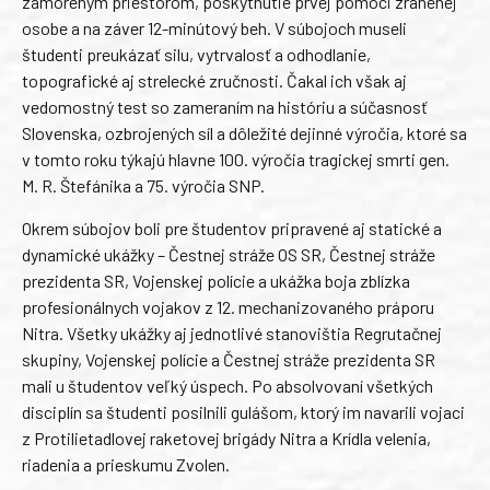
zamoreným priestorom, poskytnutie prvej pomoci zranenej
osobe a na záver 12-minútový beh. V súbojoch museli
študenti preukázať silu, vytrvalosť a odhodlanie,
topografické aj strelecké zručnosti. Čakal ich však aj
vedomostný test so zameraním na históriu a súčasnosť
Slovenska, ozbrojených síl a dôležité dejinné výročia, ktoré sa
v tomto roku týkajú hlavne 100. výročia tragickej smrti gen.
M. R. Štefánika a 75. výročia SNP.
Okrem súbojov boli pre študentov pripravené aj statické a
dynamické ukážky – Čestnej stráže OS SR, Čestnej stráže
prezidenta SR, Vojenskej polície a ukážka boja zblízka
profesionálnych vojakov z 12. mechanizovaného práporu
Nitra. Všetky ukážky aj jednotlivé stanovištia Regrutačnej
skupiny, Vojenskej polície a Čestnej stráže prezidenta SR
mali u študentov veľký úspech. Po absolvovaní všetkých
disciplín sa študenti posilnili gulášom, ktorý im navarili vojaci
z Protilietadlovej raketovej brigády Nitra a Krídla velenia,
riadenia a prieskumu Zvolen.