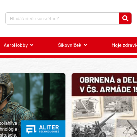
AeroHobby
Šikovníček
Moje zdravi