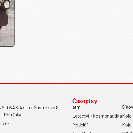
Časopisy
atm
Šikov
LOVAKIA s.r.o. Šustekova 8,
 - Petržalka
Letectví + kosmonautika
Moje 
ss.sk
Modelář
Moja 