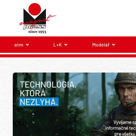
atm
L+K
Modelář