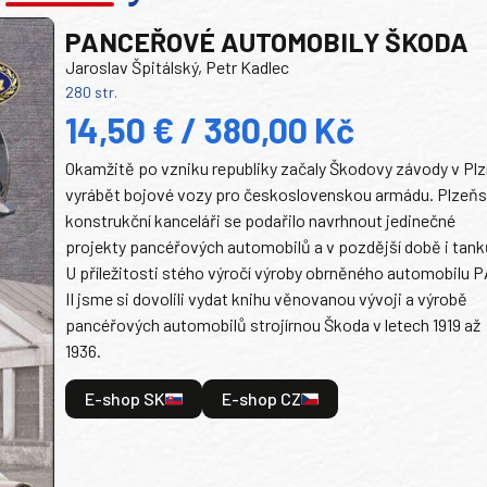
PANCEŘOVÉ AUTOMOBILY ŠKODA
Jaroslav Špitálský, Petr Kadlec
280 str.
14,50 € / 380,00 Kč
Okamžitě po vzniku republiky začaly Škodovy závody v Plz
vyrábět bojové vozy pro československou armádu. Plzeň
konstrukční kanceláři se podařilo navrhnout jedinečné
projekty pancéřových automobilů a v pozdější době i tank
U příležitosti stého výročí výroby obrněného automobilu P
II jsme si dovolili vydat knihu věnovanou vývoji a výrobě
pancéřových automobilů strojírnou Škoda v letech 1919 až
1936.
E-shop SK
E-shop CZ