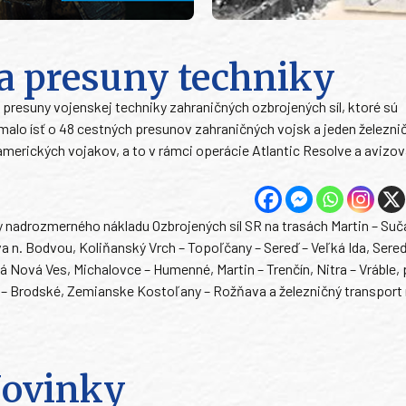
a presuny techniky
resuny vojenskej techniky zahraničných ozbrojených síl, ktoré sú
 malo ísť o 48 cestných presunov zahraničných vojsk a jeden železni
merických vojakov, a to v rámci operácie Atlantic Resolve a avizo
 nadrozmerného nákladu Ozbrojených síl SR na trasách Martin – Suč
a n. Bodvou, Koliňanský Vrch – Topoľčany – Sereď – Veľká Ida, Sereď
á Nová Ves, Michalovce – Humenné, Martin – Trenčín, Nitra – Vráble, 
 – Brodské, Zemianske Kostoľany – Rožňava a železničný transport 
ovinky