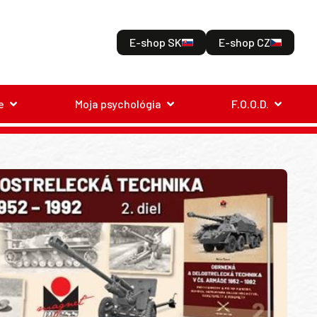
E-shop SK
E-shop CZ
e
Moja psychológia
F.O.O.D.