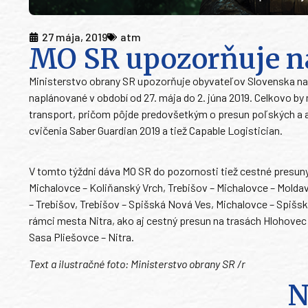
27 mája, 2019
atm
MO SR upozorňuje n
Ministerstvo obrany SR upozorňuje obyvateľov Slovenska na p
naplánované v období od 27. mája do 2. júna 2019. Celkovo by
transport, pričom pôjde predovšetkým o presun poľských a a
cvičenia Saber Guardian 2019 a tiež Capable Logistician.
V tomto týždni dáva MO SR do pozornosti tiež cestné presuny
Michalovce – Koliňanský Vrch, Trebišov – Michalovce – Moldav
– Trebišov, Trebišov – Spišská Nová Ves, Michalovce – Spišsk
rámci mesta Nitra, ako aj cestný presun na trasách Hlohovec
Sasa Pliešovce – Nitra.
Text a ilustračné foto: Ministerstvo obrany SR /r
N