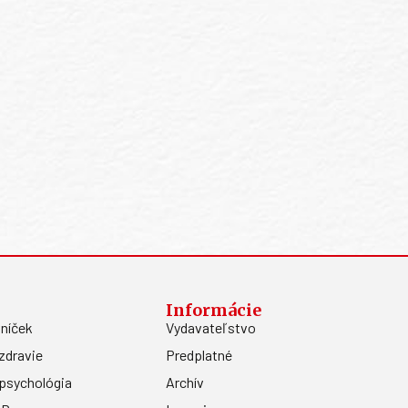
Informácie
níček
Vydavateľstvo
zdravie
Predplatné
psychológia
Archív