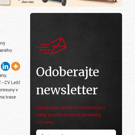
čný
vaného
Odoberajte
any,
 – CV Lešť
newsletter
presuny v
na trase
Odoberajte najnovšie informácie o
našej ponuke do Vašej emailovej
schránky.