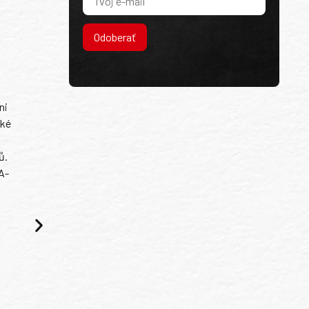
Odoberať
ni
ské
ů.
A-