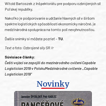
Witold Bartoszek z Inšpektorátu pre podporu ozbrojených síl
Poľskej republiky.
Nakoľko je podporovanie a udržanie hlavných síl v širšom
spektre logistických spôsobilostí ekonomicky náročné, je
medzinárodná spolupráca na tomto poli nevyhnutnosťou.
Ďalšie snímky si môžete pozrieť –
TU
.
Text a foto: Ozbrojené sily SR /r
Súvisiace články:
Čeští vojáci se zapojili do mezinárodního cvičení Capable
Logistician 2019 v Polsku
Medzinárodné cvičenie ,,Capable
Logistician 2019”
Novinky