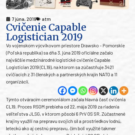
7 júna, 2019
atm
Cvičenie Capable
Logistician 2019
Vo vojenskom výcvikovom priestore Drawsko - Pomorskie
(Poľská republika) sa dňa 3. júna 2019 oficiálne začalo
najväčšie medzinárodné logistické cvičenie Capable
Logistician 2019 (CL19), na ktorom sa zúčastňuje 3421
cvičiacich z 31 členských a partnerských krajín NATO a 11
organizácií.
Týmto otváracím ceremoniálom začala hlavná časť cvičenia
CL19. Proces RSOM prebieha od 22. mája 2019 za riadenia
veliteľstva JLSG, v ktorom pôsobí 6 PrV OS SR. Zúčastnené
krajiny využili na prepravu svojich síl a prostriedkov lodnú,
leteckú ako aj cestnú prepravu, čím boli využité takmer