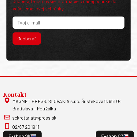
Odoberajte najnovšie informácie o našej ponuke do
Vašej emailovej schránky.
Odoberať
Kontakt
MAGNET PRESS, SLOVAKIA s.r.o. Šustekova 8, 851 04
Bratislava - Petržalka
sekretariat@press.sk
02/67 20 19 11
E-shop SK
E-shop CZ