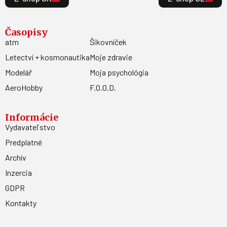
Časopisy
atm
Šikovníček
Letectví + kosmonautika
Moje zdravie
Modelář
Moja psychológia
AeroHobby
F.O.O.D.
Informácie
Vydavateľstvo
Predplatné
Archív
Inzercia
GDPR
Kontakty