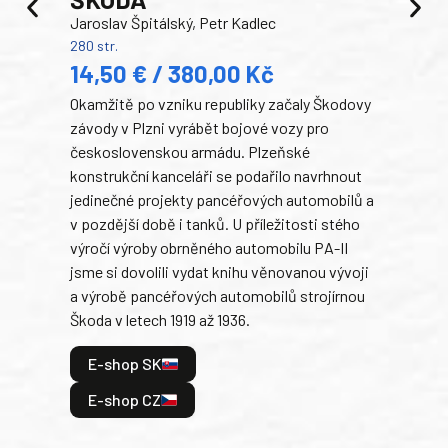
TA
Jaroslav Špitálský, Petr Kadlec
Ben
280 str.
352 s
14,50 € / 380,00 Kč
22
Okamžitě po vzniku republiky začaly Škodovy
Tank
závody v Plzni vyrábět bojové vozy pro
býva
československou armádu. Plzeňské
Rusk
konstrukční kanceláři se podařilo navrhnout
armá
jedinečné projekty pancéřových automobilů a
stře
v pozdější době i tanků. U příležitosti stého
při 
výročí výroby obrněného automobilu PA-II
blíz
jsme si dovolili vydat knihu věnovanou vývoji
tank
a výrobě pancéřových automobilů strojírnou
v lé
Škoda v letech 1919 až 1936.
tak 
hrdi
E-shop SK
je: 
odeh
E-shop CZ
bitv