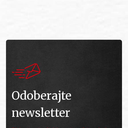
E
E
Odoberajte
newsletter