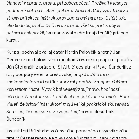
činnosti v obrane, útoku, pri zabezpečení. Prežívali v lesných
podmienkach na hrebeni pohoria Vihorlat. Celý výcvik bol zo
strany britských inštruktorov zameraný na prax. Cvičiť tak,
ako budú bojovať… Cvič tvrdo a urob všetko preto, aby si
potom v boji prežil,“
sumarizoval nadrotmajster Nič priebeh
kurzu.
Kurz si pochvaľoval aj čatár Martin Palovčík a rotný Ján
Medvec z michalovského mechanizovaného práporu, poručík
Ján Štefančík z práporu ISTAR, či desiatnik Pavel Čunderlik z
roty podpory velenia prešovskej brigády.
„Išlo mi o
zdokonalenie sa v taktike, kurz mi pomôže v mojom ďalšom
kariérnom raste. Výcvik bol vedený zaujímavo, hoci dosť
náročne. Neustále sa striedali aj neočakávané situácie. Bolo
vidieť, že britskí inštruktori majú veľké praktické skúsenosti.
Som rád, že som sa kurzu zúčastnil,“
hovorí desiatnik
Čunderlik.
Inštruktori Britského vojenského poradného a výcvikového
tímu v Českej republike z Vyškova (British Military Advisory