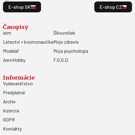
E-shop SK
E-shop CZ
Časopisy
atm
Šikovníček
Letectví + kosmonautika
Moje zdravie
Modelář
Moja psychológia
AeroHobby
F.O.O.D.
Informácie
Vydavateľstvo
Predplatné
Archív
Inzercia
GDPR
Kontakty