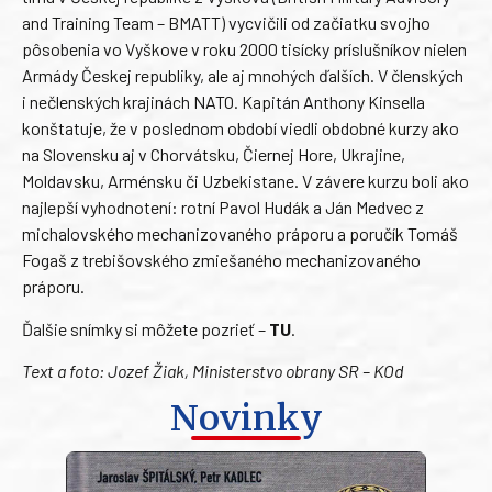
and Training Team – BMATT) vycvičili od začiatku svojho
pôsobenia vo Vyškove v roku 2000 tisícky príslušníkov nielen
Armády Českej republiky, ale aj mnohých ďalších. V členských
i nečlenských krajinách NATO. Kapitán Anthony Kinsella
konštatuje, že v poslednom období viedli obdobné kurzy ako
na Slovensku aj v Chorvátsku, Čiernej Hore, Ukrajine,
Moldavsku, Arménsku či Uzbekistane. V závere kurzu boli ako
najlepší vyhodnotení: rotní Pavol Hudák a Ján Medvec z
michalovského mechanizovaného práporu a poručík Tomáš
Fogaš z trebišovského zmiešaného mechanizovaného
práporu.
Ďalšie snímky si môžete pozrieť –
TU
.
Text a foto: Jozef Žiak, Ministerstvo obrany SR – KOd
Novinky