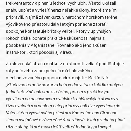
frekventantov k plneniu jednotlivých úloh. „Všetci ukázali
snahu uspieť a vyriešiť neraz neľahké úlohy, ktoré sme im
pripravili. Najmä záver kurzu v náročnom horskom teréne
výcvikového priestoru dal všetkým poriadne zabrať,“
spokojne konštatuje britský veliteľ, ktorý v uplynulých
rokoch získal bohaté praktické skúsenosti najmä z
pôsobenia v Afganistane. Rovnako ako jeho skúsení
inštruktori, ktorí pôsobili aj v Iraku.
Za slovenskú stranu mal kurz na starosti veliaci poddôstojník
roty bojového zabezpečenia michalovského
mechanizovaného práporu nadrotmajster Martin Nič.
„Kľúčovou tematikou kurzu bolo vodcovstvo a taktika malých
jednotiek. Začínali sme s teóriou, potom s praktickým
výcvikom na posádkovom cvičisku trebišovských útvarov v
Ozorovciach a vrcholom celej prípravy boli dve vyvedenia do
Vojenského výcvikového priestoru Kamenica nad Cirochou.
Jedno dvojdňové a záverečné štvordňové. V ich priebehu plnili
rôzne úlohy, ktoré musí riešiť veliteľ jednotky pri svojej