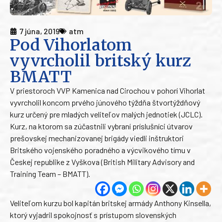
7 júna, 2019
atm
Pod Vihorlatom
vyvrcholil britský kurz
BMATT
V priestoroch VVP Kamenica nad Cirochou v pohorí Vihorlat
vyvrcholil koncom prvého júnového týždňa štvortýždňový
kurz určený pre mladých veliteľov malých jednotiek (JCLC).
Kurz, na ktorom sa zúčastnili vybraní príslušníci útvarov
prešovskej mechanizovanej brigády viedli inštruktori
Britského vojenského poradného a výcvikového tímu v
Českej republike z Vyškova (British Military Advisory and
Training Team – BMATT).
Veliteľom kurzu bol kapitán britskej armády Anthony Kinsella,
ktorý vyjadril spokojnosť s prístupom slovenských