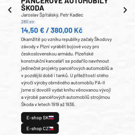
PANCEŘOVÉ AUTOMOBILY
ŠKODA
TA
Jaroslav Špitálský, Petr Kadlec
Ben
280 str.
352 s
14,50 € / 380,00 Kč
22
Okamžitě po vzniku republiky začaly Škodovy
Tank
závody v Plzni vyrábět bojové vozy pro
býva
československou armádu. Plzeňské
Rusk
konstrukční kanceláři se podařilo navrhnout
armá
jedinečné projekty pancéřových automobilů a
stře
v pozdější době i tanků. U příležitosti stého
při 
výročí výroby obrněného automobilu PA-II
blíz
jsme si dovolili vydat knihu věnovanou vývoji
tank
a výrobě pancéřových automobilů strojírnou
v lé
Škoda v letech 1919 až 1936.
tak 
hrdi
E-shop SK
je: 
odeh
E-shop CZ
bitv