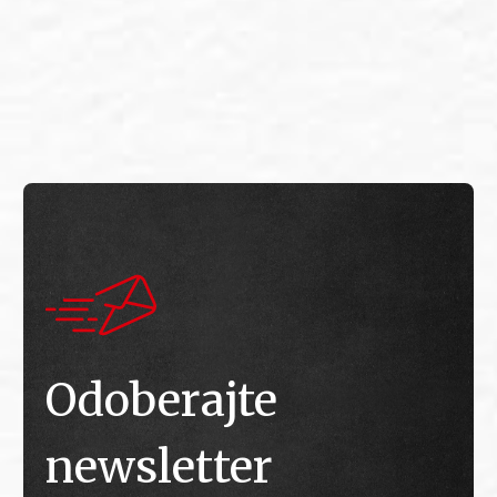
E
E
Odoberajte
newsletter