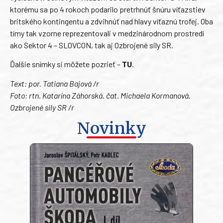
ktorému sa po 4 rokoch podarilo pretrhnúť šnúru víťazstiev
britského kontingentu a zdvihnúť nad hlavy víťaznú trofej. Oba
tímy tak vzorne reprezentovali v medzinárodnom prostredí
ako Sektor 4 – SLOVCON, tak aj Ozbrojené sily SR.
Ďalšie snímky si môžete pozrieť –
TU
.
Text: por. Tatiana Bajová /r
Foto: rtn. Katarína Záhorská, čat. Michaela Kormanová,
Ozbrojené sily SR /r
Novinky