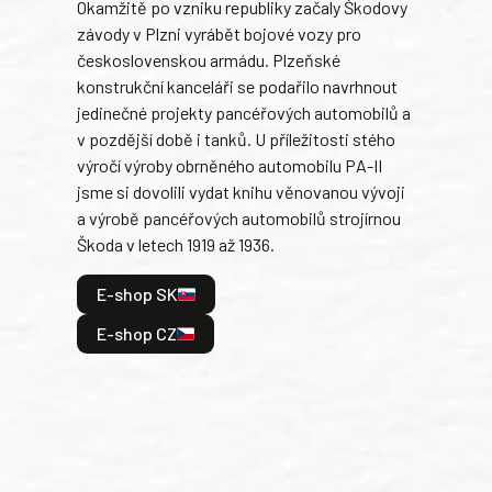
Okamžitě po vzniku republiky začaly Škodovy
Tank
závody v Plzni vyrábět bojové vozy pro
býva
československou armádu. Plzeňské
Rusk
konstrukční kanceláři se podařilo navrhnout
armá
jedinečné projekty pancéřových automobilů a
stře
v pozdější době i tanků. U příležitosti stého
při 
výročí výroby obrněného automobilu PA-II
blíz
jsme si dovolili vydat knihu věnovanou vývoji
tank
a výrobě pancéřových automobilů strojírnou
v lé
Škoda v letech 1919 až 1936.
tak 
hrdi
E-shop SK
je: 
odeh
E-shop CZ
bitv
E
E