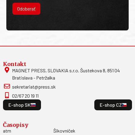
Odoberať
Kontakt
MAGNET PRESS, SLOVAKIA s.r.o. Šustekova 8, 851 04
Bratislava - Petržalka
sekretariat@press.sk
02/67 20 19 11
E-shop SK
E-shop CZ
Časopisy
atm
Šikovníček