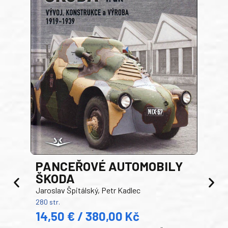
PANCEŘOVÉ AUTOMOBILY
ŠKODA
TA
Jaroslav Špitálský, Petr Kadlec
Ben
280 str.
352 s
14,50 € / 380,00 Kč
22