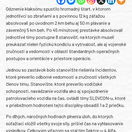
Odznenie klaksónu spustilo hromadný štart, v ktorom
jednotlivci so zbraňami a s povinnou 12 kg záťažou
absolvovali po úvodnom 2 km behu aj 50 m plávanie a
záverečný 5 km beh. Po 45 minútovej prestávke absolvovali
jednotlivé tímy postupne 8 stanovíšť, na ktorých museli
preukázať nielen fyzickú kondíciu a vytrvalosť, ale aj vojenské
zručnosti a vedomosti v oblasti štandardných operačných
postupov a orientácie v priestore operácie.
Jednou so zastávok bolo stanovište riešenia incidentov,
ktoré preverilo odborné vedomosti a zručnosti všetkých
členov tímu. Stanovište, ktoré preverilo vodičské
schopnosti, navádzanie vozidla ako aj spojazdnenie
patrolovacieho vozidla na čas, ovládli tímy SLOVCON-u, ktoré
v priebežnom hodnotení tejto disciplíny obsadili 1 a 2 priečku.
Po dlhých, náročných hodinách plnenia úloh, do ktorých
súťažiaci vložili všetky svoje sily, prišiel čas na vyhlasovanie
výsledkov. Celkovým víťazom sa stal tím Sektor-u 4 Alfa,