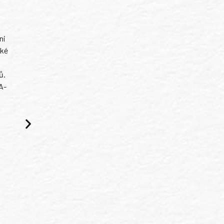
ni
ské
ů.
A-