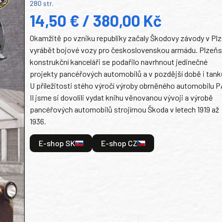
280 str.
14,50 € / 380,00 Kč
Okamžitě po vzniku republiky začaly Škodovy závody v Plz
vyrábět bojové vozy pro československou armádu. Plzeň
konstrukční kanceláři se podařilo navrhnout jedinečné
projekty pancéřových automobilů a v pozdější době i tank
U příležitosti stého výročí výroby obrněného automobilu P
II jsme si dovolili vydat knihu věnovanou vývoji a výrobě
pancéřových automobilů strojírnou Škoda v letech 1919 až
1936.
E-shop SK
E-shop CZ