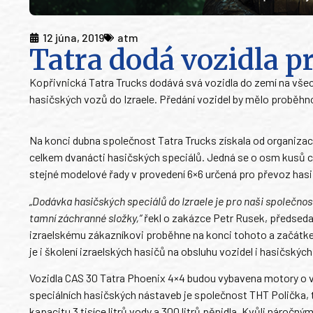
12 júna, 2019
atm
Tatra dodá vozidla pr
Kopřivnická Tatra Trucks dodává svá vozidla do zemí na vše
hasičských vozů do Izraele. Předání vozidel by mělo proběhn
Na konci dubna společnost Tatra Trucks získala od organizac
celkem dvanácti hasičských speciálů. Jedná se o osm kusů c
stejné modelové řady v provedení 6×6 určená pro převoz has
„Dodávka hasičských speciálů do Izraele je pro naši společnost
tamní záchranné složky,“
řekl o zakázce Petr Rusek, předseda
izraelskému zákazníkovi proběhne na konci tohoto a začátkem
je i školení izraelských hasičů na obsluhu vozidel i hasičských
Vozidla CAS 30 Tatra Phoenix 4×4 budou vybavena motory o
speciálních hasičských nástaveb je společnost THT Polička, t
kapacitu 3 tisíce litrů vody a 300 litrů pěnidla. Kvůli náro