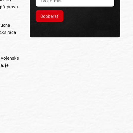
 přepravu
Odoberať
oucna
cks ráda
o vojenské
a, je