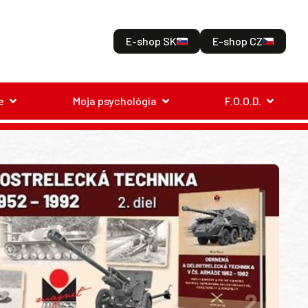
E-shop SK
E-shop CZ
e
Moja psychológia
F.O.O.D.