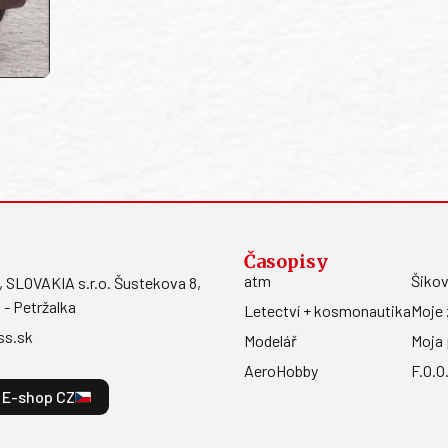
Časopisy
atm
Šikov
LOVAKIA s.r.o. Šustekova 8,
 - Petržalka
Letectví + kosmonautika
Moje 
ss.sk
Modelář
Moja 
AeroHobby
F.O.O
E-shop CZ