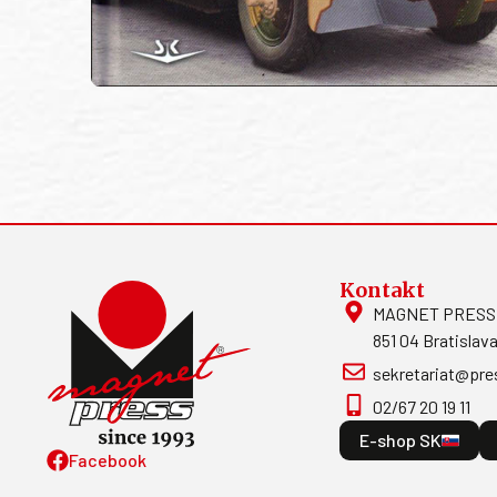
Kontakt
MAGNET PRESS, S
851 04 Bratislava
sekretariat@pre
02/67 20 19 11
E-shop SK
Facebook