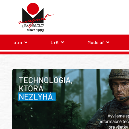
atm
L+K
Modelář