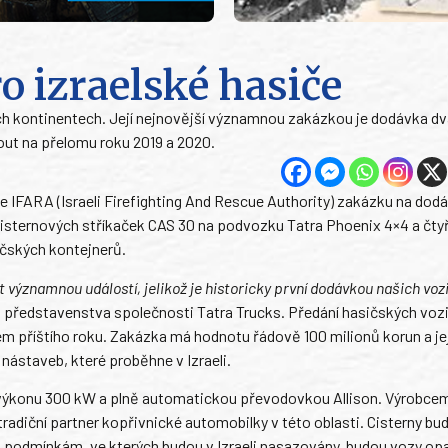
o izraelské hasiče
ch kontinentech. Její nejnovější významnou zakázkou je dodávka dv
out na přelomu roku 2019 a 2020.
e IFARA (Israeli Firefighting And Rescue Authority) zakázku na dod
isternových stříkaček CAS 30 na podvozku Tatra Phoenix 4×4 a čtyř
ičských kontejnerů.
 významnou událostí, jelikož je historicky první dodávkou našich voz
 představenstva společnosti Tatra Trucks. Předání hasičských vozi
 příštího roku. Zakázka má hodnotu řádově 100 milionů korun a jej
 nástaveb, které proběhne v Izraeli.
 výkonu 300 kW a plně automatickou převodovkou Allison. Výrobce
radiční partner kopřivnické automobilky v této oblasti. Cisterny bu
čným podmínkám, ve kterých budou v Izraeli nasazovány, budou vozy op