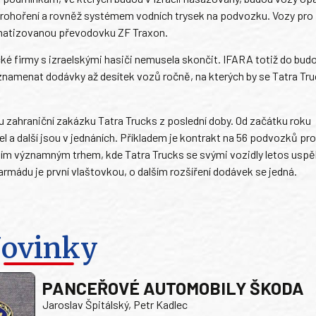
 prohoření a rovněž systémem vodních trysek na podvozku. Vozy pro
omatizovanou převodovku ZF Traxon.
é firmy s izraelskými hasiči nemusela skončit. IFARA totiž do bud
amenat dodávky až desítek vozů ročně, na kterých by se Tatra Tru
u zahraniční zakázku Tatra Trucks z poslední doby. Od začátku roku
l a další jsou v jednáních. Příkladem je kontrakt na 56 podvozků pr
lším významným trhem, kde Tatra Trucks se svými vozidly letos uspěl
rmádu je první vlaštovkou, o dalším rozšíření dodávek se jedná.
ovinky
PANCEŘOVÉ AUTOMOBILY ŠKODA
Jaroslav Špitálský, Petr Kadlec