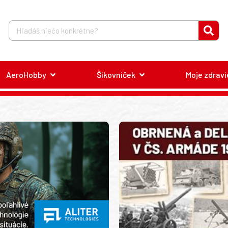
AeroHobby
Šikovníček
Moje zdravi