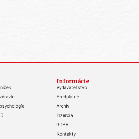
Informácie
níček
Vydavateľstvo
zdravie
Predplatné
psychológia
Archív
.D.
Inzercia
GDPR
Kontakty