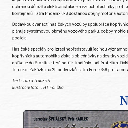
ochranou důležité elektroinstalace a vzduchotechniky proti
kontejnerů Tatra Phoenix 6×6 dostanou stejný motor a aut
Dodávkou dvanácti hasičských vozů by spolupráce kopřivnick
plánuje systémovou obměnu vozového parku, což by mohlo zn
podílela.
Hasičské speciály pro Izrael nepředstavují jedinou významno
kopřivnická automobilka získala objednávky na desítky vozide
aplikace do Brazílie, která patří k tradičním odběratelům. Da
Turecko. Zakázka na 29 podvozků Tatra Force 8×8 pro tamní a
Text: Tatra Trucks /r
Ilustrační foto: THT Polička
N