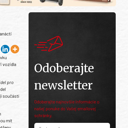
anácti
ávku
Odoberajte
i vozidla
newsletter
idel pro
del
í součástí
Odoberajte najnovšie informácie o
našej ponuke do Vašej emailovej
m
schránky.
dou mít
atřeny