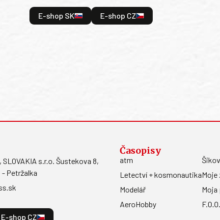
E-shop SK
E-shop CZ
Časopisy
atm
Šikov
LOVAKIA s.r.o. Šustekova 8,
 - Petržalka
Letectví + kosmonautika
Moje 
ss.sk
Modelář
Moja 
AeroHobby
F.O.O
E-shop CZ