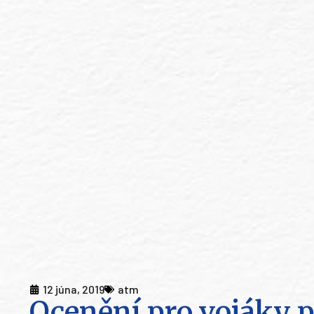
12 júna, 2019
atm
Ocenění pro vojáky p