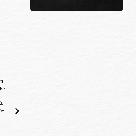
ni
ské
ů.
A-