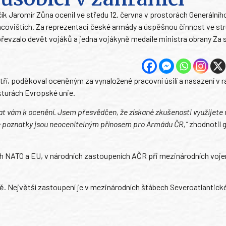
k Jaromír Zůna ocenil ve středu 12. června v prostorách Generálníh
 pracovištích. Za reprezentaci české armády a úspěšnou činnost ve st
převzalo devět vojáků a jedna vojákyně medaile ministra obrany Za s
tří, poděkoval oceněným za vynaložené pracovní úsilí a nasazení v 
kturách Evropské unie.
vat vám k ocenění. Jsem přesvědčen, že získané zkušenosti využijete 
té poznatky jsou neocenitelným přínosem pro Armádu ČR,“
zhodnotil g
h NATO a EU, v národních zastoupeních AČR při mezinárodních voj
ě. Největší zastoupení je v mezinárodních štábech Severoatlantické