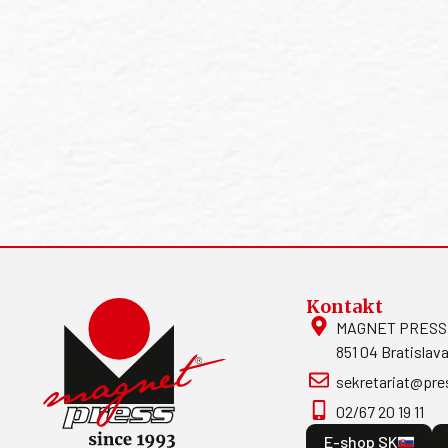
Kontakt
MAGNET PRESS, S
851 04 Bratislava
sekretariat@pre
02/67 20 19 11
E-shop SK