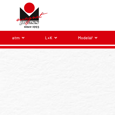
atm
L+K
Modelář