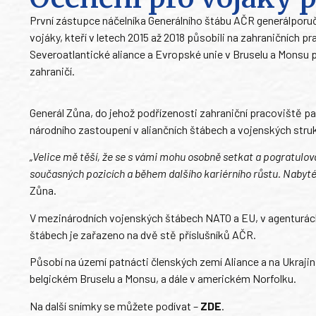
První zástupce náčelníka Generálního štábu AČR generálporučí
vojáky, kteří v letech 2015 až 2018 působili na zahraničních
Severoatlantické aliance a Evropské unie v Bruselu a Monsu 
zahraničí.
Generál Zůna, do jehož podřízenosti zahraniční pracoviště pa
národního zastoupení v aliančních štábech a vojenských stru
„Velice mě těší, že se s vámi mohu osobně setkat a pogratulo
současných pozicích a během dalšího kariérního růstu. Naby
Zůna.
V mezinárodních vojenských štábech NATO a EU, v agenturác
štábech je zařazeno na dvě stě příslušníků AČR.
Působí na území patnácti členských zemí Aliance a na Ukrajin
belgickém Bruselu a Monsu, a dále v americkém Norfolku.
Na další snímky se můžete podívat –
ZDE
.