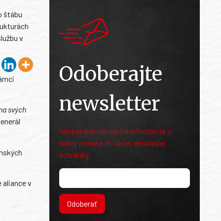
o štábu
rukturách
lužbu v
Odoberajte
rámci
newsletter
na svých
enerál
Odoberajte najnovšie informácie o
našej ponuke do Vašej emailovej
enských
schránky.
 aliance v
Odoberať