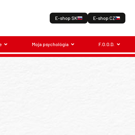
E-shop SK
E-shop CZ
e
Moja psychológia
F.O.O.D.