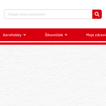
AeroHobby
Šikovníček
Moje zdravi