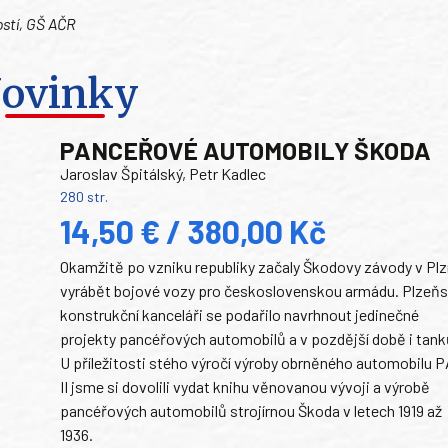
ostí, GŠ AČR
ovinky
PANCEŘOVÉ AUTOMOBILY ŠKODA
Jaroslav Špitálský, Petr Kadlec
280 str.
14,50 € / 380,00 Kč
Okamžitě po vzniku republiky začaly Škodovy závody v Plz
vyrábět bojové vozy pro československou armádu. Plzeň
konstrukční kanceláři se podařilo navrhnout jedinečné
projekty pancéřových automobilů a v pozdější době i tank
U příležitosti stého výročí výroby obrněného automobilu P
II jsme si dovolili vydat knihu věnovanou vývoji a výrobě
pancéřových automobilů strojírnou Škoda v letech 1919 až
1936.