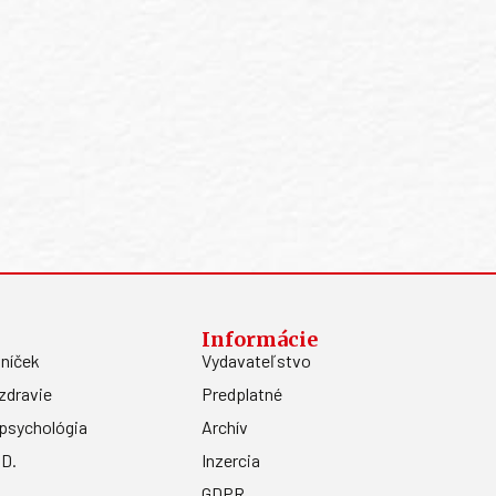
Informácie
níček
Vydavateľstvo
zdravie
Predplatné
psychológia
Archív
.D.
Inzercia
GDPR