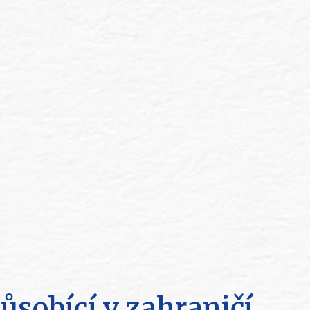
ůsobící v zahraničí