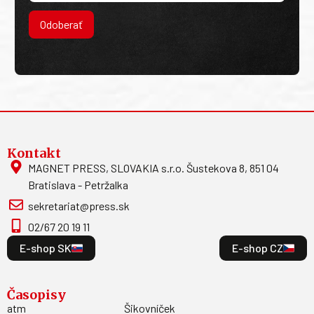
Odoberať
Kontakt
MAGNET PRESS, SLOVAKIA s.r.o. Šustekova 8, 851 04
Bratislava - Petržalka
sekretariat@press.sk
02/67 20 19 11
E-shop SK
E-shop CZ
Časopisy
atm
Šikovníček