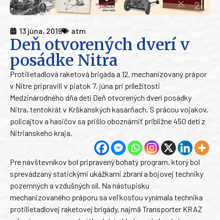
13 júna, 2019
atm
Deň otvorených dverí v
posádke Nitra
Protilietadlová raketová brigáda a 12. mechanizovaný prápor
v Nitre pripravili v piatok 7. júna pri príležitosti
Medzinárodného dňa detí Deň otvorených dverí posádky
Nitra, tentokrát v Krškanských kasárňach. S prácou vojakov,
policajtov a hasičov sa prišlo oboznámiť približne 450 detí z
Nitrianskeho kraja.
Pre návštevníkov bol pripravený bohatý program, ktorý bol
sprevádzaný statickými ukážkami zbraní a bojovej techniky
pozemných a vzdušných síl. Na nástupisku
mechanizovaného práporu sa veľkosťou vynímala technika
protilietadlovej raketovej brigády, najmä Transporter KRAZ