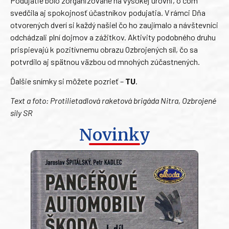
Podujatie bolo zorganizované na vysokej úrovni, o čom
svedčila aj spokojnosť účastníkov podujatia. V rámci Dňa
otvorených dverí si každý našiel čo ho zaujímalo a návštevníci
odchádzali plní dojmov a zážitkov. Aktivity podobného druhu
prispievajú k pozitívnemu obrazu Ozbrojených síl, čo sa
potvrdilo aj spätnou väzbou od mnohých zúčastnených.
Ďalšie snímky si môžete pozrieť –
TU
.
Text a foto: Protilietadlová raketová brigáda Nitra, Ozbrojené
sily SR
Novinky