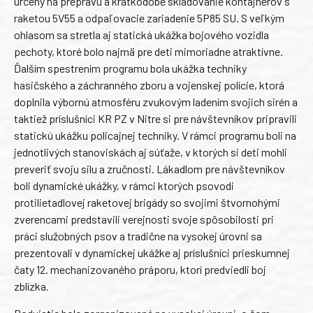
určený na prepravu a krátkodobé skladovanie kontajnerov s
raketou 5V55 a odpaľovacie zariadenie 5P85 SU. S veľkým
ohlasom sa stretla aj statická ukážka bojového vozidla
pechoty, ktoré bolo najmä pre deti mimoriadne atraktívne.
Ďalším spestrením programu bola ukážka techniky
hasičského a záchranného zboru a vojenskej polície, ktorá
doplnila výbornú atmosféru zvukovým ladením svojich sirén a
taktiež príslušníci KR PZ v Nitre si pre návštevníkov pripravili
statickú ukážku policajnej techniky. V rámci programu boli na
jednotlivých stanoviskách aj súťaže, v ktorých si deti mohli
preveriť svoju silu a zručnosti. Lákadlom pre návštevníkov
boli dynamické ukážky, v rámci ktorých psovodi
protilietadlovej raketovej brigády so svojimi štvornohými
zverencami predstavili verejnosti svoje spôsobilosti pri
práci služobných psov a tradične na vysokej úrovni sa
prezentovali v dynamickej ukážke aj príslušníci prieskumnej
čaty 12. mechanizovaného práporu, ktorí predviedli boj
zblízka.