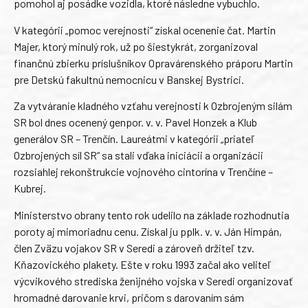
pomohol aj posádke vozidla, ktoré následne vybuchlo.
V kategórii „pomoc verejnosti“ získal ocenenie čat. Martin
Majer, ktorý minulý rok, už po šiestykrát, zorganizoval
finančnú zbierku príslušníkov Opravárenského práporu Martin
pre Detskú fakultnú nemocnicu v Banskej Bystrici.
Za vytváranie kladného vzťahu verejnosti k Ozbrojeným silám
SR bol dnes ocenený genpor. v. v. Pavel Honzek a Klub
generálov SR – Trenčín. Laureátmi v kategórii „priateľ
Ozbrojených síl SR“ sa stali vďaka iniciácii a organizácii
rozsiahlej rekonštrukcie vojnového cintorína v Trenčíne –
Kubrej.
Ministerstvo obrany tento rok udelilo na základe rozhodnutia
poroty aj mimoriadnu cenu. Získal ju pplk. v. v. Ján Himpán,
člen Zväzu vojakov SR v Seredi a zároveň držiteľ tzv.
Kňazovického plakety. Ešte v roku 1993 začal ako veliteľ
výcvikového strediska ženijného vojska v Seredi organizovať
hromadné darovanie krvi, pričom s darovaním sám