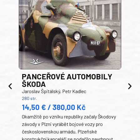
PANCEŘOVÉ AUTOMOBILY
ŠKODA
TA
Jaroslav Špitálský, Petr Kadlec
Ben
280 str.
352 s
14,50 € / 380,00 Kč
22
Okamžitě po vzniku republiky začaly Škodovy
Tank
závody v Plzni vyrábět bojové vozy pro
býva
československou armádu. Plzeňské
Rusk
konstrukční kanceláři se podařilo navrhnout
armá