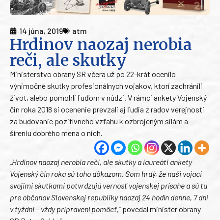
14 júna, 2019
atm
Hrdinov naozaj nerobia
reči, ale skutky
Ministerstvo obrany SR včera už po 22-krát ocenilo
výnimočné skutky profesionálnych vojakov, ktorí zachránili
život, alebo pomohli ľuďom v núdzi. V rámci ankety Vojenský
čin roka 2018 si ocenenie prevzali aj ľudia z radov verejnosti
za budovanie pozitívneho vzťahu k ozbrojeným silám a
šíreniu dobrého mena o nich.
„Hrdinov naozaj nerobia reči, ale skutky a laureáti ankety
Vojenský čin roka sú toho dôkazom. Som hrdý, že naši vojaci
svojimi skutkami potvrdzujú vernosť vojenskej prísahe a sú tu
pre občanov Slovenskej republiky naozaj 24 hodín denne, 7 dní
v týždni – vždy pripravení pomôcť,“
povedal minister obrany