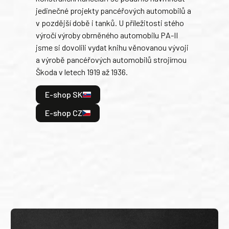
jedinečné projekty pancéřových automobilů a
stře
v pozdější době i tanků. U příležitosti stého
při 
výročí výroby obrněného automobilu PA-II
blíz
jsme si dovolili vydat knihu věnovanou vývoji
tank
a výrobě pancéřových automobilů strojírnou
v lé
Škoda v letech 1919 až 1936.
tak 
hrdi
E-shop SK
je: 
odeh
E-shop CZ
bitv
E
E