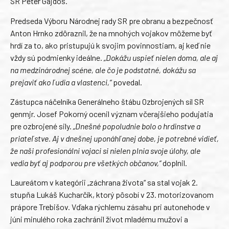
SR Peter Gajdoš.
Predseda Výboru Národnej rady SR pre obranu a bezpečnosť
Anton Hrnko zdôraznil, že na mnohých vojakov môžeme byť
hrdí za to, ako pristupujú k svojim povinnostiam, aj keď nie
vždy sú podmienky ideálne.
„Dokážu uspieť nielen doma, ale aj
na medzinárodnej scéne, ale čo je podstatné, dokážu sa
prejaviť ako ľudia a vlastenci,“
povedal.
Zástupca náčelníka Generálneho štábu Ozbrojených síl SR
genmjr. Josef Pokorný ocenil význam včerajšieho podujatia
pre ozbrojené sily.
„Dnešné popoludnie bolo o hrdinstve a
priateľstve. Aj v dnešnej uponáhľanej dobe, je potrebné vidieť,
že naši profesionálni vojaci si nielen plnia svoje úlohy, ale
vedia byť aj podporou pre všetkých občanov,“
doplnil.
Laureátom v kategórii „záchrana života“ sa stal vojak 2.
stupňa Lukáš Kucharčík, ktorý pôsobí v 23. motorizovanom
prápore Trebišov. Vďaka rýchlemu zásahu pri autonehode v
júni minulého roka zachránil život mladému mužovi a