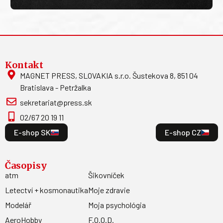
Kontakt
MAGNET PRESS, SLOVAKIA s.r.o. Šustekova 8, 851 04
Bratislava - Petržalka
sekretariat@press.sk
02/67 20 19 11
E-shop SK
E-shop CZ
Časopisy
atm
Šikovníček
Letectví + kosmonautika
Moje zdravie
Modelář
Moja psychológia
AeroHobby
F.O.O.D.