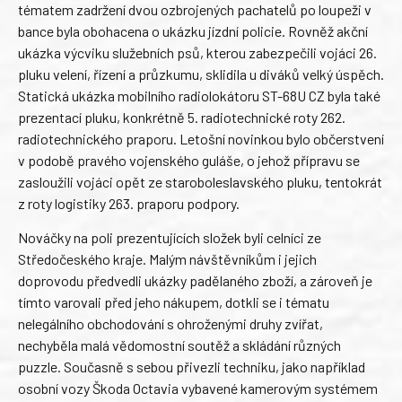
tématem zadržení dvou ozbrojených pachatelů po loupeži v
bance byla obohacena o ukázku jízdní policie. Rovněž akční
ukázka výcviku služebních psů, kterou zabezpečili vojáci 26.
pluku velení, řízení a průzkumu, sklidila u diváků velký úspěch.
Statická ukázka mobilního radiolokátoru ST-68U CZ byla také
prezentací pluku, konkrétně 5. radiotechnické roty 262.
radiotechnického praporu. Letošní novinkou bylo občerstvení
v podobě pravého vojenského guláše, o jehož přípravu se
zasloužili vojáci opět ze staroboleslavského pluku, tentokrát
z roty logistiky 263. praporu podpory.
Nováčky na poli prezentujících složek byli celníci ze
Středočeského kraje. Malým návštěvníkům i jejich
doprovodu předvedli ukázky padělaného zboží, a zároveň je
tímto varovali před jeho nákupem, dotkli se i tématu
nelegálního obchodování s ohroženými druhy zvířat,
nechyběla malá vědomostní soutěž a skládání různých
puzzle. Současně s sebou přivezli techniku, jako například
osobní vozy Škoda Octavia vybavené kamerovým systémem