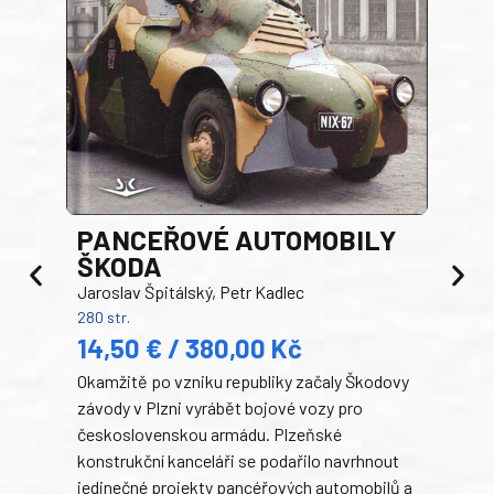
PANCEŘOVÉ AUTOMOBILY
ŠKODA
TA
Jaroslav Špitálský, Petr Kadlec
Ben
280 str.
352 s
14,50 € / 380,00 Kč
22
Okamžitě po vzniku republiky začaly Škodovy
Tank
závody v Plzni vyrábět bojové vozy pro
býva
československou armádu. Plzeňské
Rusk
konstrukční kanceláři se podařilo navrhnout
armá
jedinečné projekty pancéřových automobilů a
stře