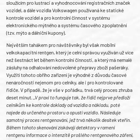
sloužícím pro lustraci a vyhodnocování registračních značek
vozidel, a dále vozidla Volkswagen používaná ke statické
kontrole vozidel a pro kontrolní činnost v systému
elektronického mýtného a systému časového zpoplatnění
(tzv. mýto a dálniční kupony).
Největším tahákem pro návštěvníky byl však mobilní
velkokapacitní rentgen, který je celní správou využíván už více
než šestnáct let během kontrolní činnosti, a který má nemalé
zásluhy na odhalování nedovolené přepravy zboží pašeráky.
Využití tohoto obřího zařízení je výhodné z důvodu časové
nenáročnosti nejenom pro celníky, ale i pro kontrolované
řidiče. V případě, že je vše v pořádku, trvá celý proces zhruba
deset minut.
„V praxi to funguje tak, že řidič nejprve předloží
celníkům ke kontrole doklady od vozidla a nákladu, poté
najede do určeného prostoru a opustí vozidlo. Následuje
samotný proces rentgenování, jež trvá několik desítek vteřin.
Během tohoto skenování získávají detektory v rameni
rentgenu informace o intenzitě prošlého rentgenového záření,