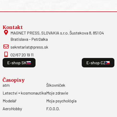
Kontakt
MAGNET PRESS, SLOVAKIA s.r.o. Šustekova 8, 851 04
Bratislava - Petržalka
sekretariat@press.sk
02/67 20 19 11
E-shop SK
E-shop CZ
Časopisy
atm
Šikovníček
Letectví + kosmonautika
Moje zdravie
Modelář
Moja psychológia
AeroHobby
F.O.O.D.