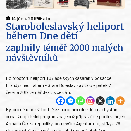
14 júna, 2019
atm
Staroboleslavský heliport
během Dne dětí
zaplnily téměř 2000 malých
návštěvníků
Do prostoru heliportu u Jaselských kasáren v posádce
Brandýs nad Labem – Stará Boleslav zavítalo v pátek 7.
června 2019 téměř dva tisíce dětí.
Byl pro ně u příležitosti Mezinárodního dne dětí nachystán
bohatý dopolední program, na jehož přípravě se podílela nejen
Armáda České republiky, především Agentura logistiky a 26.
pluk velení, řízení a průzkumu, ale i regionální složky