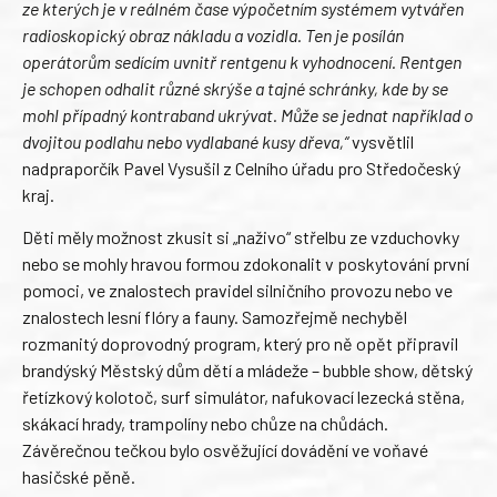
ze kterých je v reálném čase výpočetním systémem vytvářen
radioskopický obraz nákladu a vozidla. Ten je posílán
operátorům sedícím uvnitř rentgenu k vyhodnocení. Rentgen
je schopen odhalit různé skrýše a tajné schránky, kde by se
mohl případný kontraband ukrývat. Může se jednat například o
dvojitou podlahu nebo vydlabané kusy dřeva,“
vysvětlil
nadpraporčík Pavel Vysušil z Celního úřadu pro Středočeský
kraj.
Děti měly možnost zkusit si „naživo“ střelbu ze vzduchovky
nebo se mohly hravou formou zdokonalit v poskytování první
pomoci, ve znalostech pravidel silničního provozu nebo ve
znalostech lesní flóry a fauny. Samozřejmě nechyběl
rozmanitý doprovodný program, který pro ně opět připravil
brandýský Městský dům dětí a mládeže – bubble show, dětský
řetízkový kolotoč, surf simulátor, nafukovací lezecká stěna,
skákací hrady, trampolíny nebo chůze na chůdách.
Závěrečnou tečkou bylo osvěžující dovádění ve voňavé
hasičské pěně.