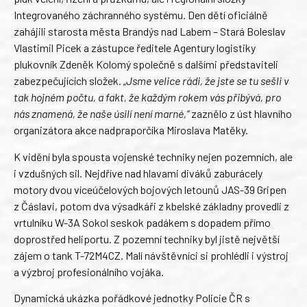
Integrovaného záchranného systému. Den dětí oficiálně
zahájili starosta města Brandýs nad Labem – Stará Boleslav
Vlastimil Picek a zástupce ředitele Agentury logistiky
plukovník Zdeněk Kolomý společně s dalšími představiteli
zabezpečujících složek.
„Jsme velice rádi, že jste se tu sešli v
tak hojném počtu, a fakt, že každým rokem vás přibývá, pro
nás znamená, že naše úsilí není marné,“
zaznělo z úst hlavního
organizátora akce nadpraporčíka Miroslava Matěky.
K vidění byla spousta vojenské techniky nejen pozemních, ale
i vzdušných sil. Nejdříve nad hlavami diváků zaburácely
motory dvou víceúčelových bojových letounů JAS-39 Gripen
z Čáslavi, potom dva výsadkáři z kbelské základny provedli z
vrtulníku W-3A Sokol seskok padákem s dopadem přímo
doprostřed heliportu. Z pozemní techniky byl jistě největší
zájem o tank T-72M4CZ. Malí návštěvníci si prohlédli i výstroj
a výzbroj profesionálního vojáka.
Dynamická ukázka pořádkové jednotky Policie ČR s