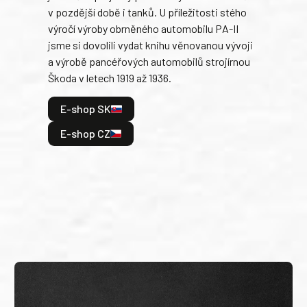
v pozdější době i tanků. U příležitosti stého
při 
výročí výroby obrněného automobilu PA-II
blíz
jsme si dovolili vydat knihu věnovanou vývoji
tank
a výrobě pancéřových automobilů strojírnou
v lé
Škoda v letech 1919 až 1936.
tak 
hrdi
E-shop SK
je: 
odeh
E-shop CZ
bitv
E
E