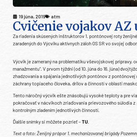
19 júna, 2019
atm
Cvičenie vojakov AZ 
Za riadenia skúsených inštruktorov 1. pontónovej roty ženijn
zaradených do Výcviku aktívnych záloh OS SR vo svojej odbor
Výcvik je zameraný na problematiku vševojskovej prípravy, 
manažmentu“. V prvom týždni (od 10. júna do 16. júna) dvojtýž
zhadzovania a spájania jednotlivých pontónov z pontónove
záchrany topiaceho človeka, drilov a činností v oblasti masko
Tento náročný výcvik ešte znásobujú vysoké teploty a pre vi
pokračovať v nácvikoch zriaďovania prievozového súlodia z
kontrolným zladením jednotlivých činností.
Ďalšie snímky si môžete pozrieť –
TU
.
Text a foto: Ženijný prápor 1. mechanizovanej brigády Pozemný