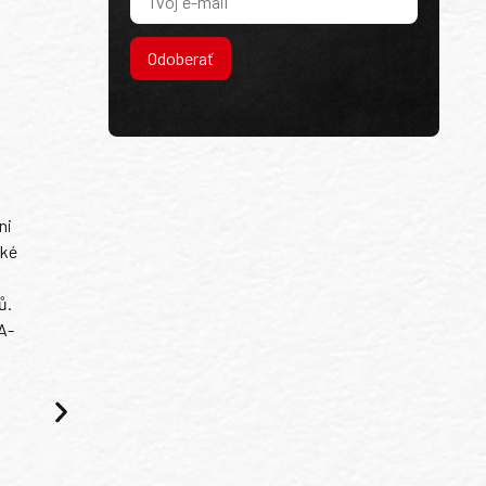
Odoberať
ni
ské
ů.
A-