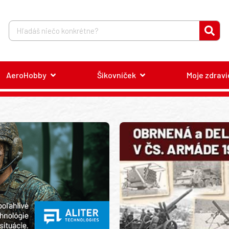
AeroHobby
Šikovníček
Moje zdravi