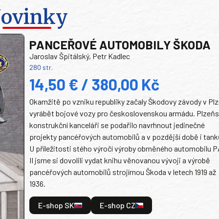
ovinky
PANCEŘOVÉ AUTOMOBILY ŠKODA
Jaroslav Špitálský, Petr Kadlec
280 str.
14,50 € / 380,00 Kč
Okamžitě po vzniku republiky začaly Škodovy závody v Plz
vyrábět bojové vozy pro československou armádu. Plzeň
konstrukční kanceláři se podařilo navrhnout jedinečné
projekty pancéřových automobilů a v pozdější době i tank
U příležitosti stého výročí výroby obrněného automobilu P
II jsme si dovolili vydat knihu věnovanou vývoji a výrobě
pancéřových automobilů strojírnou Škoda v letech 1919 až
1936.
E-shop SK
E-shop CZ