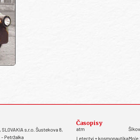
Časopisy
atm
Šikov
LOVAKIA s.r.o. Šustekova 8,
 - Petržalka
Letectví + kosmonautika
Moje 