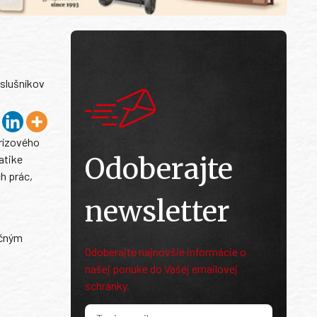
íslušníkov
krízového
Odoberajte
atike
h prác,
newsletter
ečným
Odoberajte najnovšie informácie o
našej ponuke do Vašej emailovej
schránky.