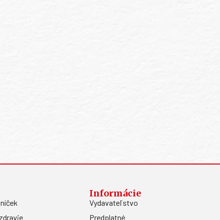
Informácie
níček
Vydavateľstvo
zdravie
Predplatné