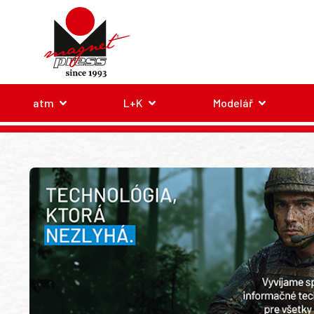
atm
L+K
Modelář