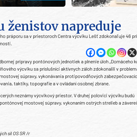
u ženistov napreduje
ého práporu sa v priestoroch Centra výcviku Lešť zdokonaľuje 46 pr
nosti.
odbornej prípravy pontónových jednotiek a plnenie úloh „Domáceho 
dňového výcviku sa príslušníci aktívnych záloh zdokonalili v problem
j mostovej súpravy, vykonávania protipovodňových zabezpečovacíc
vania, taktiky, topografie a v ovládaní osobnej zbrane.
acerých neznámy výcvikový priestor. V druhej polovici výcviku budú
 pontónovej mostovej súpravy, vykonaním ostrých strelieb a záver
ch síl OS SR /r