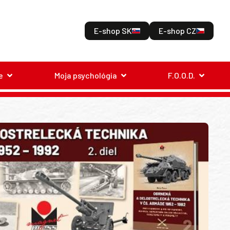
E-shop SK
E-shop CZ
e
Moja psychológia
F.O.O.D.