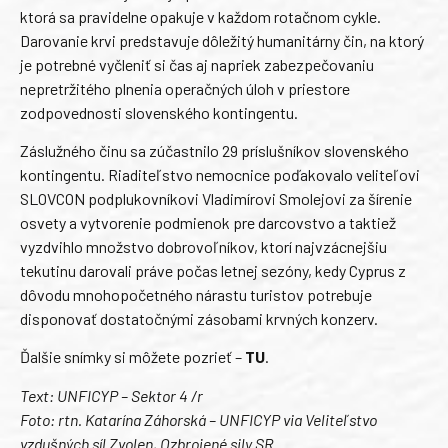
ktorá sa pravidelne opakuje v každom rotačnom cykle.
Darovanie krvi predstavuje dôležitý humanitárny čin, na ktorý
je potrebné vyčleniť si čas aj napriek zabezpečovaniu
nepretržitého plnenia operačných úloh v priestore
zodpovednosti slovenského kontingentu.
Záslužného činu sa zúčastnilo 29 príslušníkov slovenského
kontingentu. Riaditeľstvo nemocnice poďakovalo veliteľovi
SLOVCON podplukovníkovi Vladimírovi Smolejovi za šírenie
osvety a vytvorenie podmienok pre darcovstvo a taktiež
vyzdvihlo množstvo dobrovoľníkov, ktorí najvzácnejšiu
tekutinu darovali práve počas letnej sezóny, kedy Cyprus z
dôvodu mnohopočetného nárastu turistov potrebuje
disponovať dostatočnými zásobami krvných konzerv.
Ďalšie snímky si môžete pozrieť –
TU
.
Text: UNFICYP – Sektor 4 /r
Foto: rtn. Katarína Záhorská – UNFICYP via Veliteľstvo
vzdušných síl Zvolen, Ozbrojené sily SR