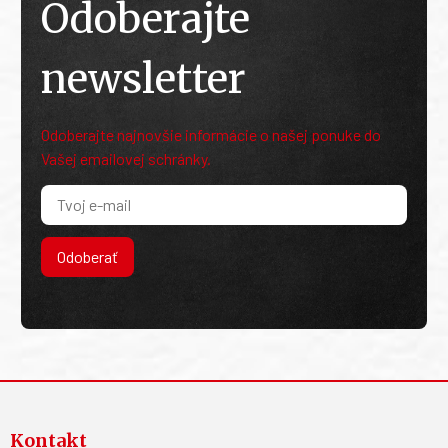
Odoberajte
newsletter
Odoberajte najnovšie informácie o našej ponuke do
Vašej emailovej schránky.
Odoberať
Kontakt