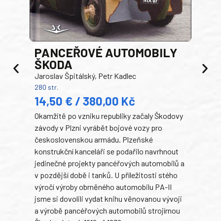
PANCEŘOVÉ AUTOMOBILY
ŠKODA
TA
Jaroslav Špitálský, Petr Kadlec
Ben
280 str.
352 s
14,50 € / 380,00 Kč
22
Okamžitě po vzniku republiky začaly Škodovy
Tank
závody v Plzni vyrábět bojové vozy pro
býva
československou armádu. Plzeňské
Rusk
konstrukční kanceláři se podařilo navrhnout
armá
jedinečné projekty pancéřových automobilů a
stře
v pozdější době i tanků. U příležitosti stého
při 
výročí výroby obrněného automobilu PA-II
blíz
jsme si dovolili vydat knihu věnovanou vývoji
tank
a výrobě pancéřových automobilů strojírnou
v lé