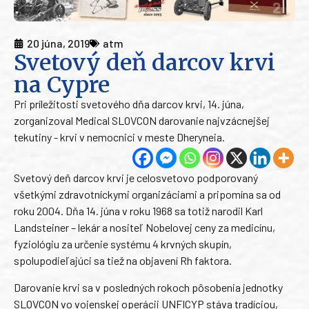
20 júna, 2019
atm
Svetový deň darcov krvi
na Cypre
Pri príležitosti svetového dňa darcov krvi, 14. júna,
zorganizoval Medical SLOVCON darovanie najvzácnejšej
tekutiny - krvi v nemocnici v meste Dheryneia.
Svetový deň darcov krvi je celosvetovo podporovaný
všetkými zdravotníckymi organizáciami a pripomína sa od
roku 2004. Dňa 14. júna v roku 1968 sa totiž narodil Karl
Landsteiner – lekár a nositeľ Nobelovej ceny za medicínu,
fyziológiu za určenie systému 4 krvných skupín,
spolupodieľajúci sa tiež na objavení Rh faktora.
Darovanie krvi sa v posledných rokoch pôsobenia jednotky
SLOVCON vo vojenskej operácii UNFICYP stáva tradíciou,