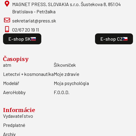
MAGNET PRESS, SLOVAKIA s.r.o. Šustekova 8, 851 04
Bratislava - Petržalka
sekretariat@press.sk
02/67 20 19 11
E-shop SK
E-shop CZ
Časopisy
atm
Šikovníček
Letectví + kosmonautika
Moje zdravie
Modelář
Moja psychológia
AeroHobby
F.O.O.D.
Informácie
Vydavateľstvo
Predplatné
Archív