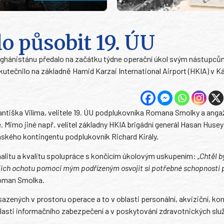
o působit 19. ÚU
fghánistánu předalo na začátku týdne operační úkol svým nástupcům
utečnilo na základně Hamid Karzai International Airport (HKIA) v K
antiška Vilíma, velitele 19. ÚU podplukovníka Romana Smolky a ang
 Mimo jiné např. velitel základny HKIA brigádní generál Hasan Husey
nského kontingentu podplukovník Richard Király.
ionalitu a kvalitu spolupráce s končícím úkolovým uskupením:
„Chtěl 
ch ochotu pomoci mým podřízeným osvojit si potřebné schopnosti 
Roman Smolka.
zených v prostoru operace a to v oblasti personální, akviziční, kon
 oblasti informačního zabezpečení a v poskytování zdravotnických slu