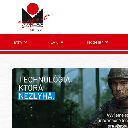
atm
L+K
Modelář