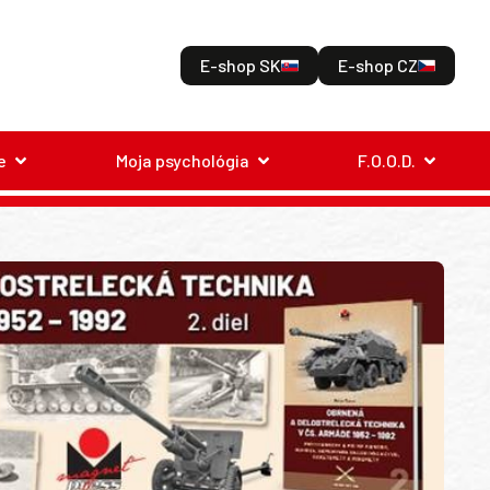
E-shop SK
E-shop CZ
e
Moja psychológia
F.O.O.D.