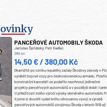
ovinky
PANCEŘOVÉ AUTOMOBILY ŠKODA
Jaroslav Špitálský, Petr Kadlec
280 str.
14,50 € / 380,00 Kč
Okamžitě po vzniku republiky začaly Škodovy závody v Plz
vyrábět bojové vozy pro československou armádu. Plzeň
konstrukční kanceláři se podařilo navrhnout jedinečné
projekty pancéřových automobilů a v pozdější době i tank
U příležitosti stého výročí výroby obrněného automobilu P
II jsme si dovolili vydat knihu věnovanou vývoji a výrobě
pancéřových automobilů strojírnou Škoda v letech 1919 až