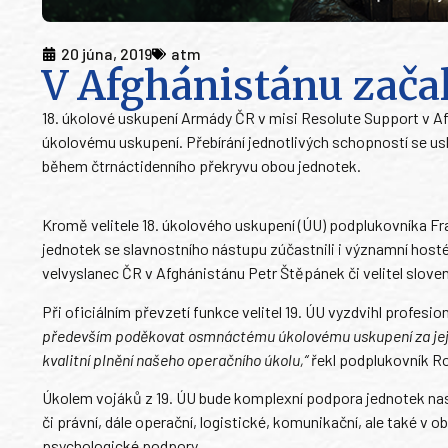
20 júna, 2019
atm
V Afghánistánu začal
18. úkolové uskupení Armády ČR v misi Resolute Support v A
úkolovému uskupení. Přebírání jednotlivých schopností se usk
během čtrnáctidenního překryvu obou jednotek.
Kromě velitele 18. úkolového uskupení (ÚU) podplukovníka Fr
jednotek se slavnostního nástupu zúčastnili i významní hosté.
velvyslanec ČR v Afghánistánu Petr Štěpánek či velitel slove
Při oficiálním převzetí funkce velitel 19. ÚU vyzdvihl profes
především poděkovat osmnáctému úkolovému uskupení za jeji
kvalitní plnění našeho operačního úkolu,“
řekl podplukovník 
Úkolem vojáků z 19. ÚU bude komplexní podpora jednotek nasa
či právní, dále operační, logistické, komunikační, ale také v
psychologické podpory.