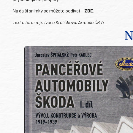
Na další snímky se můžete podívat –
ZDE
.
Text a foto: mjr. Ivona Králíčková, Armáda ČR /r
N