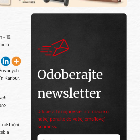
 – 19.
ábulu
Odoberajte
ažovaných
in Kanbur,
newsletter
bych
pro
Odoberajte najnovšie informácie o
našej ponuke do Vašej emailovej
traktační
schránky.
žeb a