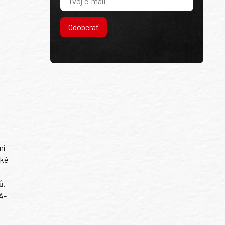
Odoberať
ni
ské
ů.
A-