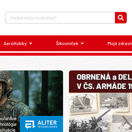
AeroHobby
Šikovníček
Moje zdravi