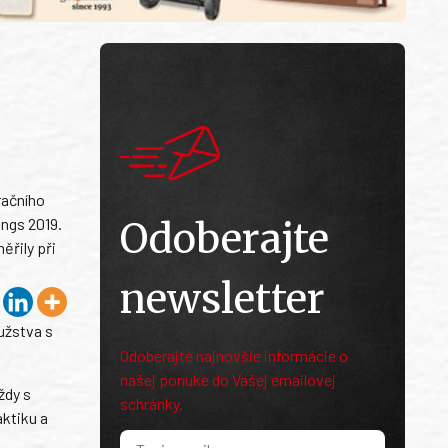
račního
ings 2019.
Odoberajte
ěřily při
newsletter
užstva s
Odoberajte najnovšie informácie o
našej ponuke do Vašej emailovej
ždy s
schránky.
aktiku a