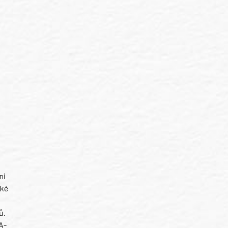
ni
ské
ů.
A-