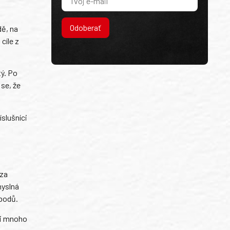
Odoberať
dě, na
cíle z
ý. Po
 se, že
íslušníci
 za
myslná
 bodů.
li mnoho