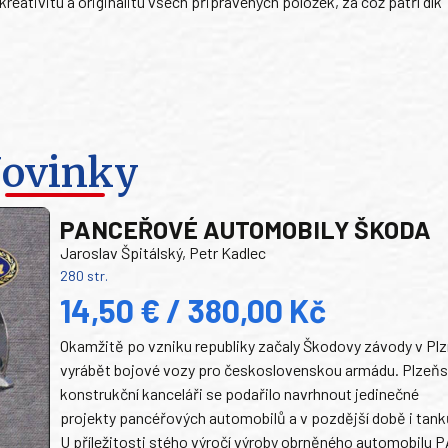
kreativitu a originalitu všech připravených položek, za což patří dík
ovinky
PANCEŘOVÉ AUTOMOBILY ŠKODA
Jaroslav Špitálský, Petr Kadlec
280 str.
14,50 € / 380,00 Kč
Okamžitě po vzniku republiky začaly Škodovy závody v Plz
vyrábět bojové vozy pro československou armádu. Plzeň
konstrukční kanceláři se podařilo navrhnout jedinečné
projekty pancéřových automobilů a v pozdější době i tank
U příležitosti stého výročí výroby obrněného automobilu P