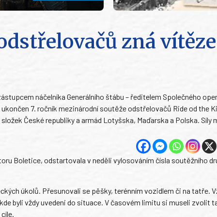
dstřelovačů zná vítěze
zástupcem náčelníka Generálního štábu – ředitelem Společného ope
a ukončen 7. ročník mezinárodní soutěže odstřelovačů Ride od the K
složek České republiky a armád Lotyšska, Maďarska a Polska. Síly m
ru Boletice, odstartovala v neděli vylosováním čísla soutěžního dr
eckých úkolů. Přesunovali se pěšky, terénním vozidlem či na tatře. V
kde byli vždy uvedeni do situace. V časovém limitu si museli zvolit t
cíle.