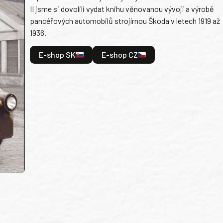
II jsme si dovolili vydat knihu věnovanou vývoji a výrobě
pancéřových automobilů strojírnou Škoda v letech 1919 až
1936.
E-shop SK
E-shop CZ