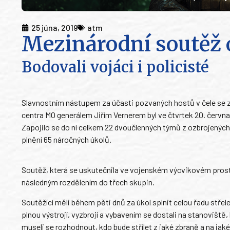
25 júna, 2019
atm
Mezinárodní soutěž o
Bodovali vojáci i policisté
Slavnostním nástupem za účasti pozvaných hostů v čele se 
centra MO generálem Jiřím Vernerem byl ve čtvrtek 20. červn
Zapojilo se do ní celkem 22 dvoučlenných týmů z ozbrojených 
plnění 65 náročných úkolů.
Soutěž, která se uskutečnila ve vojenském výcvikovém prosto
následným rozdělením do třech skupin.
Soutěžící měli během pěti dnů za úkol splnit celou řadu střel
plnou výstrojí, vyzbrojí a vybavením se dostali na stanoviště, 
museli se rozhodnout, kdo bude střílet z jaké zbraně a na jaké 