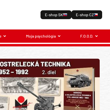
E-shop SK
E-shop CZ
e
Moja psychológia
F.O.O.D.