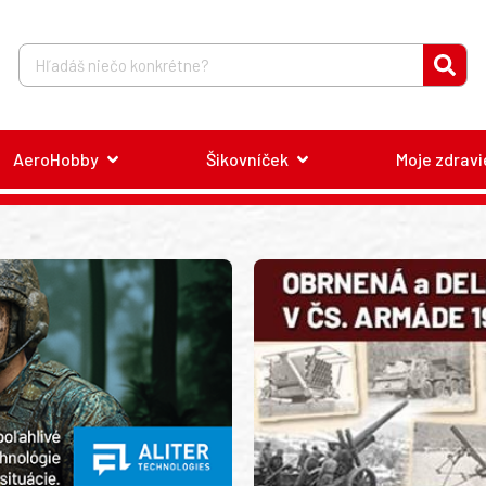
AeroHobby
Šikovníček
Moje zdravi