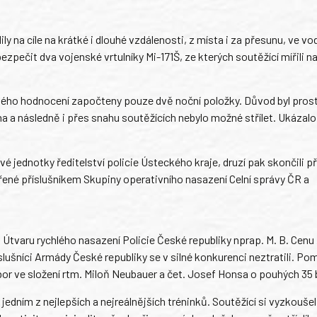
y na cíle na krátké i dlouhé vzdálenosti, z místa i za přesunu, ve vo
pečit dva vojenské vrtulníky Mi-171Š, ze kterých soutěžící mířili na 
ového hodnocení započteny pouze dvě noční položky. Důvod byl prost
a a následně i přes snahu soutěžících nebylo možné střílet. Ukázalo
jednotky ředitelství policie Ústeckého kraje, druzí pak skončili př
řené příslušníkem Skupiny operativního nasazení Celní správy ČR a
k Útvaru rychlého nasazení Policie České republiky nprap. M. B. Cenu
íslušníci Armády České republiky se v silné konkurenci neztratili. Po
r ve složení rtm. Miloň Neubauer a čet. Josef Honsa o pouhých 35
edním z nejlepších a nejreálnějších tréninků. Soutěžící si vyzkouše