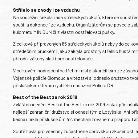
Střílelo se z vody i ze vzduchu
Na soutěžící čekala řada střeleckých úkolů, které se soustředil
souši, a dokonce i ze vzduchu. Organizátorům se povedlo zabez
kulometu MINIGUN či z vlastní odstřelovací pušky.
Z celkově připravených 65 střeleckých úkolů nebyly do celk
středečním prudkém lijáku zakryla prostory střelnic hustá mlh
přírodní zákony platí i pro odstřelovače.
V celkovém hodnocení na třetím místě skončil tým ze zásahové 
Vojenské policie Olomouc a vítězství si odneslo družstvo tvo
příslušníkem Útvaru rychlého nasazení Policie ČR.
Best of the Best za rok 2019
Zvláštní ocenění Best of the Best za rok 2019 získal příslušní
nejlepší zahraniční družstvo si odnesl tým z Lotyšska. Ani př
bedna unikla příslušníkům 42. mechanizovanému praporu Tábo
Soutěž byla pro všechny zúčastněné obrovskou zkušeností a j