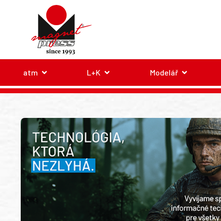
atm
L+K
Modelář