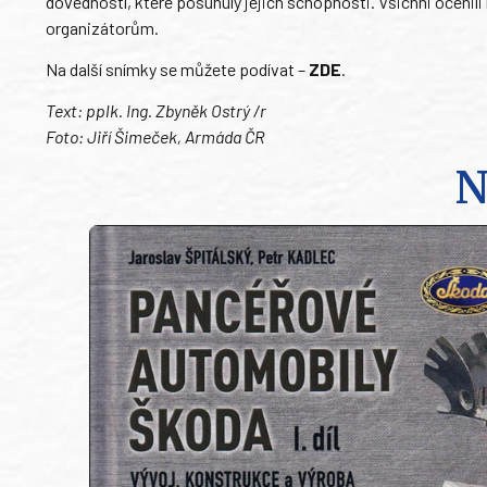
dovedností, které posunuly jejich schopnosti. Všichni ocenili 
organizátorům.
Na další snímky se můžete podívat –
ZDE
.
Text: pplk. Ing. Zbyněk Ostrý /r
Foto: Jiří Šimeček, Armáda ČR
N