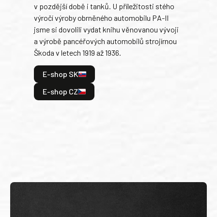
v pozdější době i tanků. U příležitosti stého
při 
výročí výroby obrněného automobilu PA-II
blíz
jsme si dovolili vydat knihu věnovanou vývoji
tank
a výrobě pancéřových automobilů strojírnou
v lé
Škoda v letech 1919 až 1936.
tak 
hrdi
E-shop SK
je: 
odeh
E-shop CZ
bitv
E
E