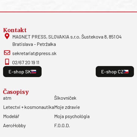
Kontakt
MAGNET PRESS, SLOVAKIA s.r.o. Šustekova 8, 851 04
Bratislava - Petržalka
sekretariat@press.sk
02/67 20 19 11
E-shop SK
E-shop CZ
Časopisy
atm
Šikovníček
Letectví + kosmonautika
Moje zdravie
Modelář
Moja psychológia
AeroHobby
F.O.O.D.