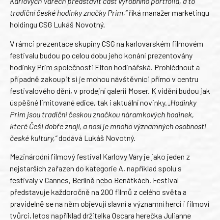
Karlových Varech představit část výrobního portfolia, a to
tradiční české hodinky značky Prim,“
říká manažer marketingu
holdingu CSG Lukáš Novotný.
V rámci prezentace skupiny CSG na karlovarském filmovém
festivalu budou po celou dobu jeho konání prezentovány
hodinky Prim společnosti Elton hodinářská. Prohlédnout a
případně zakoupit si je mohou návštěvníci přímo v centru
festivalového dění, v prodejní galerii Moser. K vidění budou jak
úspěšné limitované edice, tak i aktuální novinky.
„Hodinky
Prim jsou tradiční českou značkou náramkových hodinek,
které Češi dobře znají, a nosí je mnoho významných osobností
české kultury,“
dodává Lukáš Novotný.
Mezinárodní filmový festival Karlovy Vary je jako jeden z
nejstarších zařazen do kategorie A, například spolu s
festivaly v Cannes, Berlíně nebo Benátkách. Festival
představuje každoročně na 200 filmů z celého světa a
pravidelně se na něm objevují slavní a významní herci i filmoví
tvůrci, letos například držitelka Oscara herečka Julianne