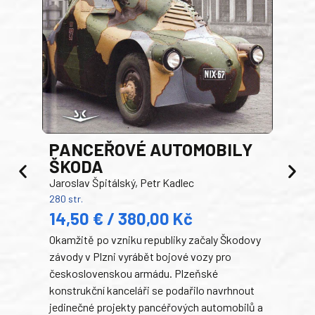
PANCEŘOVÉ AUTOMOBILY
ŠKODA
TA
Jaroslav Špitálský, Petr Kadlec
Ben
280 str.
352 s
14,50 € / 380,00 Kč
22
Okamžitě po vzniku republiky začaly Škodovy
Tank
závody v Plzni vyrábět bojové vozy pro
býva
československou armádu. Plzeňské
Rusk
konstrukční kanceláři se podařilo navrhnout
armá
jedinečné projekty pancéřových automobilů a
stře