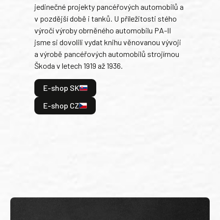
jedinečné projekty pancéřových automobilů a
stře
v pozdější době i tanků. U příležitosti stého
při 
výročí výroby obrněného automobilu PA-II
blíz
jsme si dovolili vydat knihu věnovanou vývoji
tank
a výrobě pancéřových automobilů strojírnou
v lé
Škoda v letech 1919 až 1936.
tak 
hrdi
E-shop SK
je: 
odeh
E-shop CZ
bitv
E
E