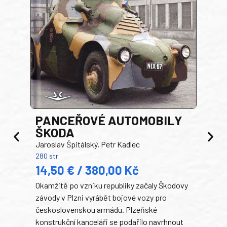
PANCEŘOVÉ AUTOMOBILY
ŠKODA
TA
Jaroslav Špitálský, Petr Kadlec
Ben
280 str.
352 s
14,50 € / 380,00 Kč
22
Okamžitě po vzniku republiky začaly Škodovy
Tank
závody v Plzni vyrábět bojové vozy pro
býva
československou armádu. Plzeňské
Rusk
konstrukční kanceláři se podařilo navrhnout
armá