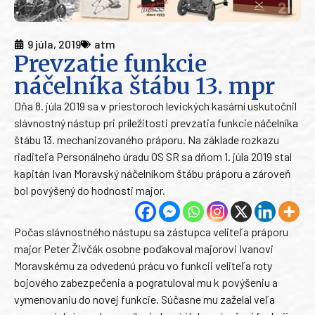
9 júla, 2019
atm
Prevzatie funkcie
náčelníka štábu 13. mpr
Dňa 8. júla 2019 sa v priestoroch levických kasární uskutočnil
slávnostný nástup pri príležitosti prevzatia funkcie náčelníka
štábu 13. mechanizovaného práporu. Na základe rozkazu
riaditeľa Personálneho úradu OS SR sa dňom 1. júla 2019 stal
kapitán Ivan Moravský náčelníkom štábu práporu a zároveň
bol povýšený do hodnosti major.
Počas slávnostného nástupu sa zástupca veliteľa práporu
major Peter Živčák osobne poďakoval majorovi Ivanovi
Moravskému za odvedenú prácu vo funkcii veliteľa roty
bojového zabezpečenia a pogratuloval mu k povýšeniu a
vymenovaniu do novej funkcie. Súčasne mu zaželal veľa