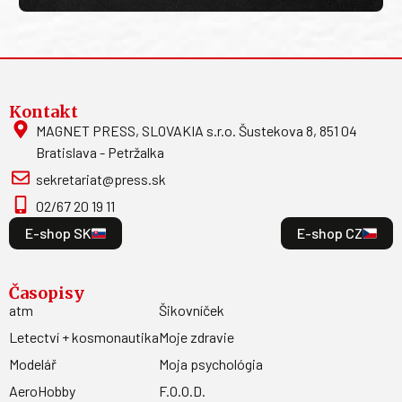
Kontakt
MAGNET PRESS, SLOVAKIA s.r.o. Šustekova 8, 851 04
Bratislava - Petržalka
sekretariat@press.sk
02/67 20 19 11
E-shop SK
E-shop CZ
Časopisy
atm
Šikovníček
Letectví + kosmonautika
Moje zdravie
Modelář
Moja psychológia
AeroHobby
F.O.O.D.