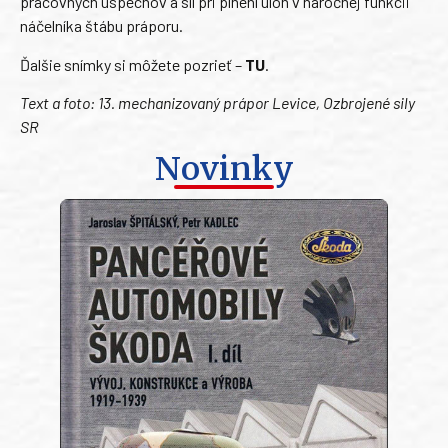
pracovných úspechov a síl pri plnení úloh v náročnej funkcii
náčelníka štábu práporu.
Ďalšie snímky si môžete pozrieť –
TU
.
Text a foto: 13. mechanizovaný prápor Levice, Ozbrojené sily
SR
Novinky