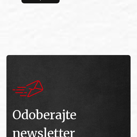
bitv
E
E
Odoberajte
newsletter