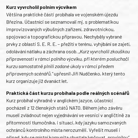
Kurz vyvrcholil polním výcvikem
Většina praktické části probíhala ve vojenském újezdu
Březina. Účastníci se seznamovali mj. s problematikou
improvizovaných výbušných zařízení, zdravotnickou,
spojovací a topografickou přípravou. Nechyběly vybrané
prvky z oblasti S. E. R. E. – přežití v terénu, vyhýbání se zajetí,
odolávání nátlaku a záchrana osob.
„Kurz vyvrcholil zkouškou
připravenosti v rámci polního výcviku, při kterém posluchači
kurzu samostatně plnili zadané úkoly v rámci předem
připravených scénářů,“
upřesnil Jiří Nudčenko, který tento
kurz organizuje již dvanáct let.
Praktická část kurzu probíhala podle reálných scénářů
Kurz probíhal výhradně v anglickém jazyce, účastníci
pocházeli z 12 členských států NATO. Během jeho závěru
museli zvládnout nejen vyjednávání ve vesnici v angličtině za
přítomnosti tlumočníka, i situaci, kdy jazyku samozvaných
ochránců kontrolního místa nerozuměli. Vyřešit museli i
případ, kdy se místní komunita chystala lynčovat „provinilou“