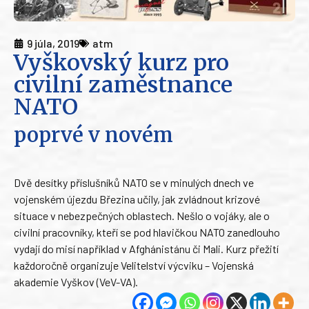
9 júla, 2019
atm
Vyškovský kurz pro
civilní zaměstnance
NATO
poprvé v novém
Dvě desítky příslušníků NATO se v minulých dnech ve
vojenském újezdu Březina učily, jak zvládnout krizové
situace v nebezpečných oblastech. Nešlo o vojáky, ale o
civilní pracovníky, kteří se pod hlavičkou NATO zanedlouho
vydají do misí například v Afghánistánu či Mali. Kurz přežití
každoročně organizuje Velitelství výcviku – Vojenská
akademie Vyškov (VeV-VA).