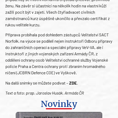
ženu. Na závěr si účastníci na několik hodin na vlastní kůži
zažili pocit být v zajetí. Všech čtyřiadvacet civilních
zaměstnanců kurz úspěšně ukončilo a převzalo certifikát z
rukou velitele kurzu.
Příprava probíhala pod dohledem zástupců Velitelství SACT
Norfolk, na výuce se podíleli nejen instruktoři Odboru přípravy
do zahraničních operací a speciální přípravy VeV-VA, ale i
instruktoři z jiných vojenských zařízení Armády ČR, z
oddělení ochrany osob Velitelství ochranné služby Vojenské
policie Praha a Centra ochrany proti zbraním hromadného
ničení (JCBRN Defence COE) ve Vyškově.
Na další snímky se můžete podívat –
ZDE
.
Text a foto: prap. Jaroslav Husák, Armáda ČR
Novinky