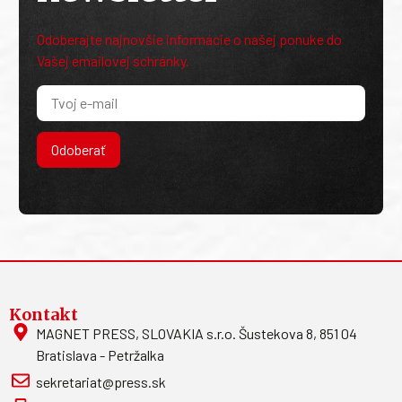
Odoberajte najnovšie informácie o našej ponuke do
Vašej emailovej schránky.
Odoberať
Kontakt
MAGNET PRESS, SLOVAKIA s.r.o. Šustekova 8, 851 04
Bratislava - Petržalka
sekretariat@press.sk