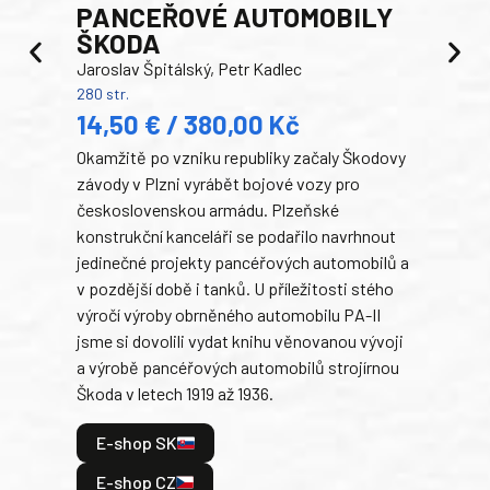
PANCEŘOVÉ AUTOMOBILY
ŠKODA
TA
Jaroslav Špitálský, Petr Kadlec
Ben
280 str.
352 s
14,50 € / 380,00 Kč
22
Okamžitě po vzniku republiky začaly Škodovy
Tank
závody v Plzni vyrábět bojové vozy pro
býva
československou armádu. Plzeňské
Rusk
konstrukční kanceláři se podařilo navrhnout
armá
jedinečné projekty pancéřových automobilů a
stře
v pozdější době i tanků. U příležitosti stého
při 
výročí výroby obrněného automobilu PA-II
blíz
jsme si dovolili vydat knihu věnovanou vývoji
tank
a výrobě pancéřových automobilů strojírnou
v lé
Škoda v letech 1919 až 1936.
tak 
hrdi
E-shop SK
je: 
odeh
E-shop CZ