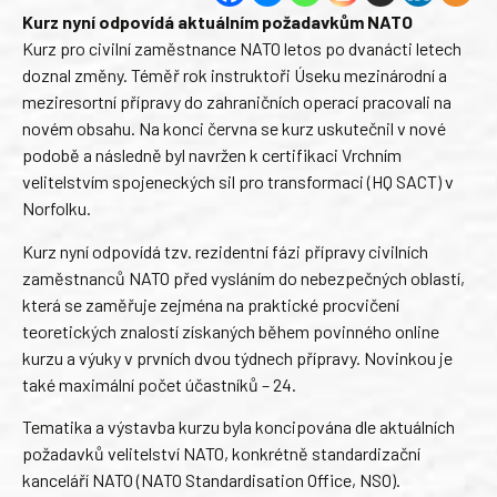
Kurz nyní odpovídá aktuálním požadavkům NATO
Kurz pro civilní zaměstnance NATO letos po dvanácti letech
doznal změny. Téměř rok instruktoři Úseku mezinárodní a
meziresortní přípravy do zahraničních operací pracovali na
novém obsahu. Na konci června se kurz uskutečnil v nové
podobě a následně byl navržen k certifikaci Vrchním
velitelstvím spojeneckých sil pro transformaci (HQ SACT) v
Norfolku.
Kurz nyní odpovídá tzv. rezidentní fázi přípravy civilních
zaměstnanců NATO před vysláním do nebezpečných oblastí,
která se zaměřuje zejména na praktické procvičení
teoretických znalostí získaných během povinného online
kurzu a výuky v prvních dvou týdnech přípravy. Novinkou je
také maximální počet účastníků – 24.
Tematika a výstavba kurzu byla koncipována dle aktuálních
požadavků velitelství NATO, konkrétně standardizační
kanceláří NATO (NATO Standardisation Office, NSO).