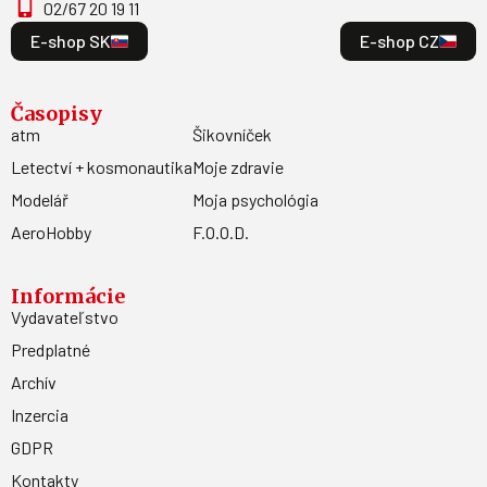
02/67 20 19 11
E-shop SK
E-shop CZ
Časopisy
atm
Šikovníček
Letectví + kosmonautika
Moje zdravie
Modelář
Moja psychológia
AeroHobby
F.O.O.D.
Informácie
Vydavateľstvo
Predplatné
Archív
Inzercia
GDPR
Kontakty