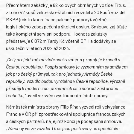
Předmětem zakázky je 62 kolových obrněných vozidel Titus,
z toho 42 kusů velitelsko-štábních vozidel a 20 kusů vozidel
MKPP (místo koordinace palebné podpory), včetně
logistického zabezpečení a školení obsluh. Smlouva zajišťuje
také kompletní servisní podporu. Hodnota zakázky
představuje 6,072 miliardy Kč včetně DPH a dodávky se
uskuteční v letech 2022 až 2023.
„Celý projekt má mezinárodní rozměr a propojuje Francii s
Českou republikou. Podpis smlouvy je významným okamžikem
jak pro český průmysl, tak pro jednotky Armády České
republiky. Vozidla budou vyráběna v České republice, výrazně
přispějí k modernizaci pozemních sil a nahradí zastaralou
techniku,“
uvedl ve svém vystoupení ministr obrany.
Náměstek ministra obrany Filip Říha vyzvedl roli velvyslance
Francie v ČR při zprostředkování spolupráce francouzských
a českých partnerů, na jejímž konci je podepsaná smlouva.
„Všechny verze vozidel Titus jsou postaveny na speciálním