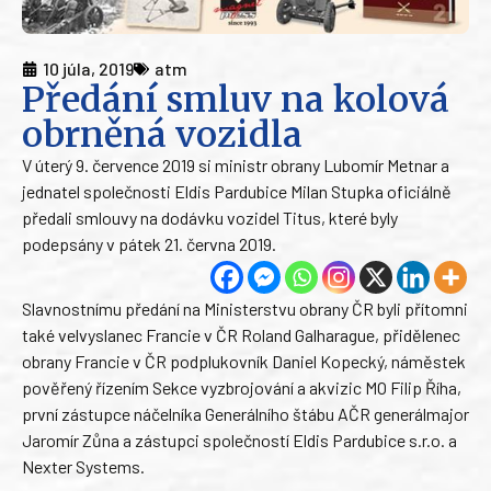
10 júla, 2019
atm
Předání smluv na kolová
obrněná vozidla
V úterý 9. července 2019 si ministr obrany Lubomír Metnar a
jednatel společnosti Eldis Pardubice Milan Stupka oficiálně
předali smlouvy na dodávku vozidel Titus, které byly
podepsány v pátek 21. června 2019.
Slavnostnímu předání na Ministerstvu obrany ČR byli přítomni
také velvyslanec Francie v ČR Roland Galharague, přidělenec
obrany Francie v ČR podplukovník Daniel Kopecký, náměstek
pověřený řízením Sekce vyzbrojování a akvizic MO Filip Říha,
první zástupce náčelníka Generálního štábu AČR generálmajor
Jaromír Zůna a zástupci společností Eldis Pardubice s.r.o. a
Nexter Systems.