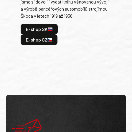
jsme si dovolili vydat knihu věnovanou vývoji
tank
a výrobě pancéřových automobilů strojírnou
v lé
Škoda v letech 1919 až 1936.
tak 
hrdi
E-shop SK
je: 
odeh
E-shop CZ
bitv
E
E