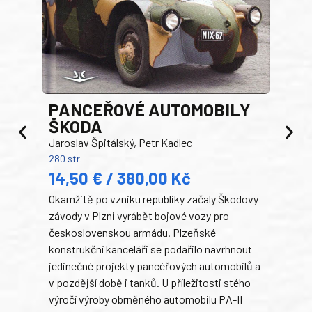
PANCEŘOVÉ AUTOMOBILY
ŠKODA
TA
Jaroslav Špitálský, Petr Kadlec
Ben
280 str.
352 s
14,50 € / 380,00 Kč
22
Okamžitě po vzniku republiky začaly Škodovy
Tank
závody v Plzni vyrábět bojové vozy pro
býva
československou armádu. Plzeňské
Rusk
konstrukční kanceláři se podařilo navrhnout
armá
jedinečné projekty pancéřových automobilů a
stře
v pozdější době i tanků. U příležitosti stého
při 
výročí výroby obrněného automobilu PA-II
blíz