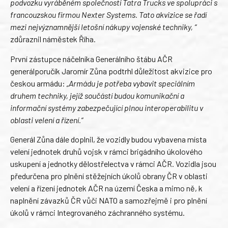
podvozku vyráběném společností Tatra Trucks ve spolupráci s
francouzskou firmou Nexter Systems. Tato akvizice se řadí
mezi nejvýznamnější letošní nákupy vojenské techniky, “
zdůraznil náměstek Říha.
První zástupce náčelníka Generálního štábu AČR
generálporučík Jaromír Zůna podtrhl důležitost akvizice pro
českou armádu:
„Armádu je potřeba vybavit speciálním
druhem techniky, jejíž součástí budou komunikační a
informační systémy zabezpečující plnou interoperabilitu v
oblasti velení a řízení.“
Generál Zůna dále doplnil, že vozidly budou vybavena místa
velení jednotek druhů vojsk v rámci brigádního úkolového
uskupení a jednotky dělostřelectva v rámci AČR. Vozidla jsou
předurčena pro plnění stěžejních úkolů obrany ČR v oblasti
velení a řízení jednotek AČR na území Česka a mimo ně, k
naplnění závazků ČR vůči NATO a samozřejmě i pro plnění
úkolů v rámci Integrovaného záchranného systému.