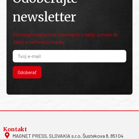
newsletter
Odoberajte najnovšie informácie o našej ponuke do
Vašej emailovej schránky.
Odoberať
Kontakt
MAGNET PRESS, SLOVAKIA s.r.o. Šustekova 8, 851 04