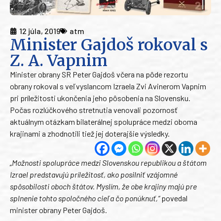
12 júla, 2019
atm
Minister Gajdoš rokoval s
Z. A. Vapnim
Minister obrany SR Peter Gajdoš včera na pôde rezortu
obrany rokoval s veľvyslancom Izraela Zvi Avinerom Vapnim
pri príležitosti ukončenia jeho pôsobenia na Slovensku.
Počas rozlúčkového stretnutia venovali pozornosť
aktuálnym otázkam bilaterálnej spolupráce medzi oboma
krajinami a zhodnotili tiež jej doterajšie výsledky.
„Možnosti spolupráce medzi Slovenskou republikou a štátom
Izrael predstavujú príležitosť, ako posilniť vzájomné
spôsobilosti oboch štátov. Myslím, že obe krajiny majú pre
splnenie tohto spoločného cieľa čo ponúknuť,“
povedal
minister obrany Peter Gajdoš.