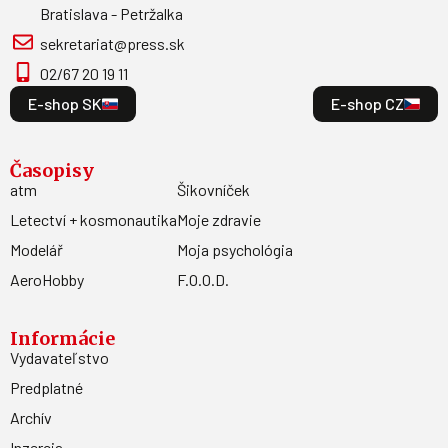
Bratislava - Petržalka
sekretariat@press.sk
02/67 20 19 11
E-shop SK
E-shop CZ
Časopisy
atm
Šikovníček
Letectví + kosmonautika
Moje zdravie
Modelář
Moja psychológia
AeroHobby
F.O.O.D.
Informácie
Vydavateľstvo
Predplatné
Archív
Inzercia