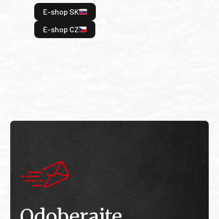
hrdi
E-shop SK
je: 
odeh
E-shop CZ
bitv
E
E
Odoberajte