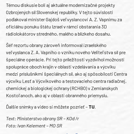
Témou diskusie boli aj aktuálne modernizačné projekty
Ozbrojených síl Slovenskej republiky. V tejto súvislosti
poďakoval minister Gajdoš veľvyslancovi A. Z. Vapnimu za
oficiálnu ponuku štátu Izrael v rámci obstarania 3D
rádiolokátorov stredného, malého a blízkeho dosahu.
Šéf rezortu obrany zároveň informoval izraelského
veľvyslanca Z. A. Vapniho o vzniku nového Veliteľstva síl pre
špeciálne operácie. Pri tejto príležitosti vyzdvihol možnosti
spolupráce oboch krajín v oblasti vzdelávania a výcviku
medzi príslušníkmi špeciálnych síl, ako aj spôsobilosti Centra
výcviku Lesť a Výcvikového a testovacieho centra radiačnej,
chemickej a biologickej ochrany (RCHBO) v Zemianskych
Kostoľanoch, ako aj v oblasti obranného priemyslu.
Ďalšie snímky a video si môžete pozrieť –
TU
.
Text: Ministerstvo obrany SR – KOd /r
Foto: Ivan Kelement – MO SR