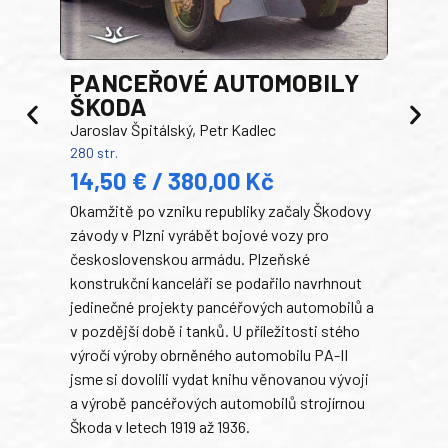
PANCEŘOVÉ AUTOMOBILY
ŠKODA
TA
Jaroslav Špitálský, Petr Kadlec
Ben
280 str.
352 s
14,50 € / 380,00 Kč
22
Okamžitě po vzniku republiky začaly Škodovy
Tank
závody v Plzni vyrábět bojové vozy pro
býva
československou armádu. Plzeňské
Rusk
konstrukční kanceláři se podařilo navrhnout
armá
jedinečné projekty pancéřových automobilů a
stře
v pozdější době i tanků. U příležitosti stého
při 
výročí výroby obrněného automobilu PA-II
blíz
jsme si dovolili vydat knihu věnovanou vývoji
tank
a výrobě pancéřových automobilů strojírnou
v lé
Škoda v letech 1919 až 1936.
tak 