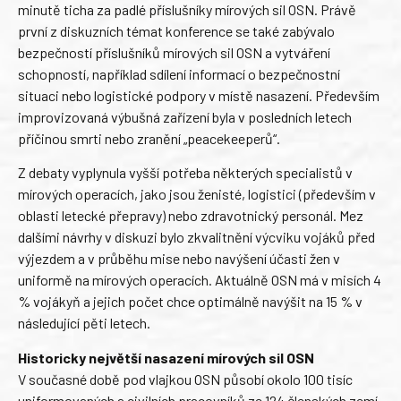
minutě ticha za padlé příslušníky mírových sil OSN. Právě
první z diskuzních témat konference se také zabývalo
bezpečností příslušníků mírových sil OSN a vytváření
schopností, například sdílení informací o bezpečnostní
situaci nebo logistické podpory v místě nasazení. Především
improvizovaná výbušná zařízení byla v posledních letech
příčinou smrti nebo zranění „peacekeeperů“.
Z debaty vyplynula vyšší potřeba některých specialistů v
mírových operacích, jako jsou ženisté, logistici (především v
oblasti letecké přepravy) nebo zdravotnický personál. Mez
dalšími návrhy v diskuzi bylo zkvalitnění výcviku vojáků před
výjezdem a v průběhu mise nebo navýšení účasti žen v
uniformě na mírových operacích. Aktuálně OSN má v misích 4
% vojákyň a jejich počet chce optimálně navýšit na 15 % v
následující pěti letech.
Historicky největší nasazení mírových sil OSN
V současné době pod vlajkou OSN působí okolo 100 tisíc
uniformovaných a civilních pracovníků ze 124 členských zemí