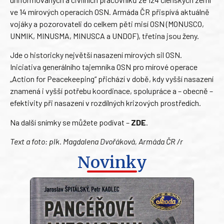
ve 14 mírových operacích OSN. Armáda ČR přispívá aktuálně
vojáky a pozorovateli do celkem pěti misí OSN (MONUSCO,
UNMIK, MINUSMA, MINUSCA a UNDOF), třetina jsou ženy.
Jde o historicky největší nasazení mírových sil OSN.
Iniciativa generálního tajemníka OSN pro mírové operace
„Action for Peacekeeping“ přichází v době, kdy vyšší nasazení
znamená i vyšší potřebu koordinace, spolupráce a – obecně –
efektivity při nasazení v rozdílných krizových prostředích.
Na další snímky se můžete podívat –
ZDE
.
Text a foto: plk. Magdalena Dvořáková, Armáda ČR /r
Novinky