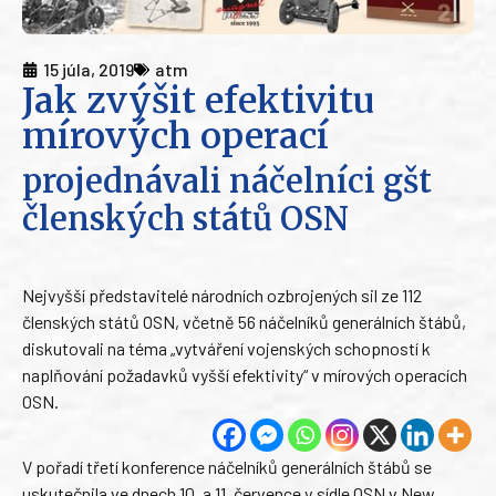
15 júla, 2019
atm
Jak zvýšit efektivitu
mírových operací
projednávali náčelníci gšt
členských států OSN
Nejvyšší představitelé národních ozbrojených sil ze 112
členských států OSN, včetně 56 náčelníků generálních štábů,
diskutovali na téma „vytváření vojenských schopností k
naplňování požadavků vyšší efektivity“ v mírových operacích
OSN.
V pořadí třetí konference náčelníků generálních štábů se
uskutečnila ve dnech 10. a 11. července v sídle OSN v New