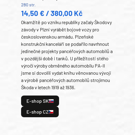
280 str.
352 s
14,50 € / 380,00 Kč
22
Okamžitě po vzniku republiky začaly Škodovy
Tank
závody v Plzni vyrábět bojové vozy pro
býva
československou armádu. Plzeňské
Rusk
konstrukční kanceláři se podařilo navrhnout
armá
jedinečné projekty pancéřových automobilů a
stře
v pozdější době i tanků. U příležitosti stého
při 
výročí výroby obrněného automobilu PA-II
blíz
jsme si dovolili vydat knihu věnovanou vývoji
tank
a výrobě pancéřových automobilů strojírnou
v lé
Škoda v letech 1919 až 1936.
tak 
hrdi
E-shop SK
je: 
odeh
E-shop CZ
bitv
E