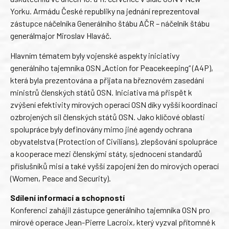
Yorku. Armádu České republiky na jednání reprezentoval
zástupce náčelníka Generálního štábu AČR – náčelník štábu
generálmajor Miroslav Hlaváč.
Hlavním tématem byly vojenské aspekty iniciativy
generálního tajemníka OSN „Action for Peacekeeping“ (A4P),
která byla prezentována a přijata na březnovém zasedání
ministrů členských států OSN. Iniciativa má přispět k
zvýšení efektivity mírových operací OSN díky vyšší koordinaci
ozbrojených sil členských států OSN. Jako klíčové oblasti
spolupráce byly definovány mimo jiné agendy ochrana
obyvatelstva (Protection of Civilians), zlepšování spolupráce
a kooperace mezi členskými státy, sjednocení standardů
příslušníků misí a také vyšší zapojení žen do mírových operací
(Women, Peace and Security).
Sdílení informací a schopností
Konferenci zahájil zástupce generálního tajemníka OSN pro
mírové operace Jean-Pierre Lacroix, který vyzval přítomné k