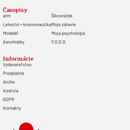
Časopisy
atm
Šikovníček
Letectví + kosmonautika
Moje zdravie
Modelář
Moja psychológia
AeroHobby
F.O.O.D.
Informácie
Vydavateľstvo
Predplatné
Archív
Inzercia
GDPR
Kontakty