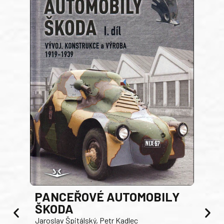
PANCEŘOVÉ AUTOMOBILY
ŠKODA
TA
Jaroslav Špitálský, Petr Kadlec
Ben