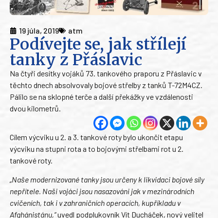
19 júla, 2019
atm
Podívejte se, jak střílejí
tanky z Přáslavic
Na čtyři desítky vojáků 73. tankového praporu z Přáslavic v
těchto dnech absolvovaly bojové střelby z tanků T-72M4CZ.
Pálilo se na sklopné terče a další překážky ve vzdálenosti
dvou kilometrů.
Cílem výcviku u 2. a 3. tankové roty bylo ukončit etapu
výcviku na stupni rota a to bojovými střelbami rot u 2.
tankové roty.
„Naše modernizované tanky jsou určeny k likvidaci bojové síly
nepřítele. Naši vojáci jsou nasazováni jak v mezinárodních
cvičeních, tak i v zahraničních operacích, kupříkladu v
Afghánistánu,“
uvedl podplukovník Vít Ducháček, nový velitel