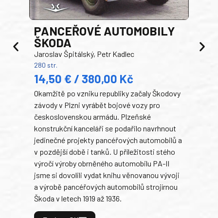
PANCEŘOVÉ AUTOMOBILY
ŠKODA
TA
Jaroslav Špitálský, Petr Kadlec
Ben
280 str.
352 s
14,50 € / 380,00 Kč
22
Okamžitě po vzniku republiky začaly Škodovy
Tank
závody v Plzni vyrábět bojové vozy pro
býva
československou armádu. Plzeňské
Rusk
konstrukční kanceláři se podařilo navrhnout
armá
jedinečné projekty pancéřových automobilů a
stře
v pozdější době i tanků. U příležitosti stého
při 
výročí výroby obrněného automobilu PA-II
blíz
jsme si dovolili vydat knihu věnovanou vývoji
tank
a výrobě pancéřových automobilů strojírnou
v lé
Škoda v letech 1919 až 1936.
tak 
hrdi