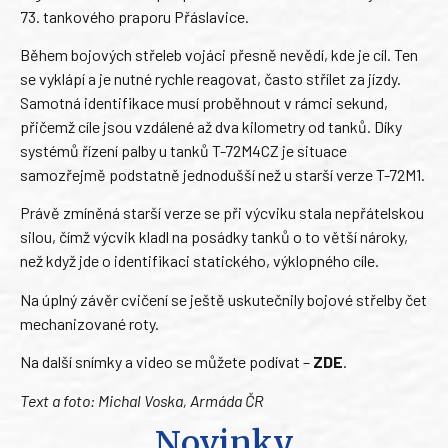
73. tankového praporu Přáslavice.
Během bojových střeleb vojáci přesně nevědí, kde je cíl. Ten
se vyklápí a je nutné rychle reagovat, často střílet za jízdy.
Samotná identifikace musí proběhnout v rámci sekund,
přičemž cíle jsou vzdálené až dva kilometry od tanků. Díky
systémů řízení palby u tanků T-72M4CZ je situace
samozřejmě podstatně jednodušší než u starší verze T-72M1.
Právě zmíněná starší verze se při výcviku stala nepřátelskou
silou, čímž výcvik kladl na posádky tanků o to větší nároky,
než když jde o identifikaci statického, výklopného cíle.
Na úplný závěr cvičení se ještě uskutečnily bojové střelby čet
mechanizované roty.
Na další snímky a video se můžete podívat –
ZDE
.
Text a foto: Michal Voska, Armáda ČR
Novinky