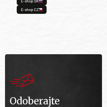
E-shop SK
je: 
odeh
E-shop CZ
bitv
E
E
Odoberajte