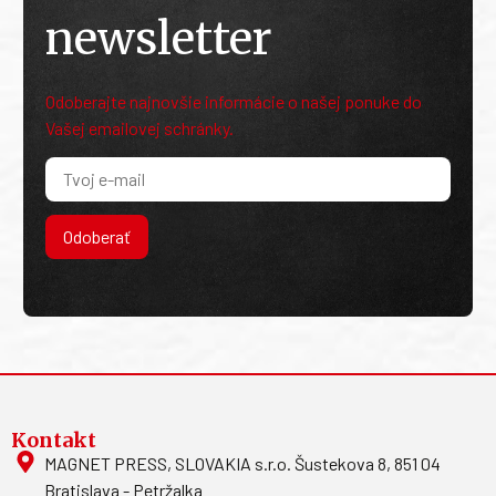
newsletter
Odoberajte najnovšie informácie o našej ponuke do
Vašej emailovej schránky.
Odoberať
Kontakt
MAGNET PRESS, SLOVAKIA s.r.o. Šustekova 8, 851 04
Bratislava - Petržalka