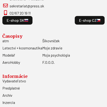
sekretariat@press.sk
02/67 20 19 11
E-shop SK
E-shop CZ
Časopisy
atm
Šikovníček
Letectví + kosmonautika
Moje zdravie
Modelář
Moja psychológia
AeroHobby
F.O.O.D.
Informácie
Vydavateľstvo
Predplatné
Archív
Inzercia