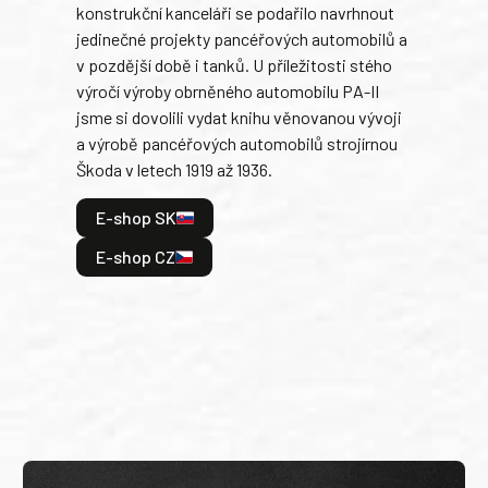
konstrukční kanceláři se podařilo navrhnout
armá
jedinečné projekty pancéřových automobilů a
stře
v pozdější době i tanků. U příležitosti stého
při 
výročí výroby obrněného automobilu PA-II
blíz
jsme si dovolili vydat knihu věnovanou vývoji
tank
a výrobě pancéřových automobilů strojírnou
v lé
Škoda v letech 1919 až 1936.
tak 
hrdi
E-shop SK
je: 
odeh
E-shop CZ
bitv
E
E