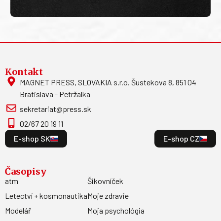
Kontakt
MAGNET PRESS, SLOVAKIA s.r.o. Šustekova 8, 851 04
Bratislava - Petržalka
sekretariat@press.sk
02/67 20 19 11
E-shop SK
E-shop CZ
Časopisy
atm
Šikovníček
Letectví + kosmonautika
Moje zdravie
Modelář
Moja psychológia