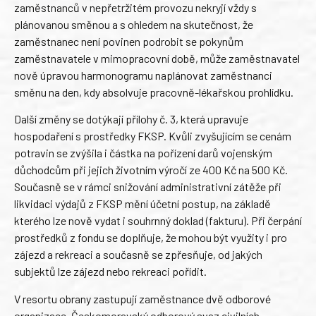
zaměstnanců v nepřetržitém provozu nekryjí vždy s
plánovanou směnou a s ohledem na skutečnost, že
zaměstnanec není povinen podrobit se pokynům
zaměstnavatele v mimopracovní době, může zaměstnavatel
nově úpravou harmonogramu naplánovat zaměstnanci
směnu na den, kdy absolvuje pracovně-lékařskou prohlídku.
Další změny se dotýkají přílohy č. 3, která upravuje
hospodaření s prostředky FKSP. Kvůli zvyšujícím se cenám
potravin se zvýšila i částka na pořízení darů vojenským
důchodcům při jejich životním výročí ze 400 Kč na 500 Kč.
Současně se v rámci snižování administrativní zátěže při
likvidaci výdajů z FKSP mění účetní postup, na základě
kterého lze nově vydat i souhrnný doklad (fakturu). Při čerpání
prostředků z fondu se doplňuje, že mohou být využity i pro
zájezd a rekreaci a současně se zpřesňuje, od jakých
subjektů lze zájezd nebo rekreaci pořídit.
V resortu obrany zastupují zaměstnance dvě odborové
organizace, Českomoravský odborový svaz civilních