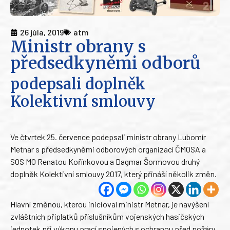
26 júla, 2019
atm
Ministr obrany s
předsedkyněmi odborů
podepsali doplněk
Kolektivní smlouvy
Ve čtvrtek 25. července podepsali ministr obrany Lubomír
Metnar s předsedkyněmi odborových organizací ČMOSA a
SOS MO Renatou Kořínkovou a Dagmar Šormovou druhý
doplněk Kolektivní smlouvy 2017, který přináší několik změn.
Hlavní změnou, kterou inicioval ministr Metnar, je navýšení
zvláštních příplatků příslušníkům vojenských hasičských
jednotek při výkonu prací spojených s ochranou před požáry