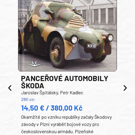
PANCEŘOVÉ AUTOMOBILY
ŠKODA
TA
Jaroslav Špitálský, Petr Kadlec
Ben
280 str.
352 s
14,50 € / 380,00 Kč
22
Okamžitě po vzniku republiky začaly Škodovy
Tank
závody v Plzni vyrábět bojové vozy pro
býva
československou armádu. Plzeňské
Rusk