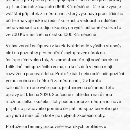
a při požárních zásazích o 1500 Kč měsíčně. Dále se zvyšuje
zvláštní příplatek zaměstnanci, který vykonává práci třídního
učitele na vojenské střední škole nebo vedoucího oddělení
nebo vedoucího studijní skupiny na vyšší odborné škole, a to
ze 700 Kč měsíčně na částku 1000 Kč měsíčně.
V návaznosti na úpravu v kolektivní dohodě vyššího stupně,
ale i na poznatky personalistů, byl upraven nárok na
indispoziční volno tak, že zaměstnanci mají nově nárok na
tolik dnů indispozičního volna, na kolik dnů v týdnu mají
rozvrženu pracovní dobu. Protože část nebo celé indispoziční
volno mohou mít někteří zaměstnanci již v tomto
kalendářním roce vyčerpáno, je stanovena účinnost této
úpravy od 1. ledna 2020. Současně s ohledem na různou
možnou délku zkušební doby budou moci zaměstnanci nově
přijatí do pracovního poměru čerpat indispoziční volno po
uplynutí 3 měsíců, nikoliv po uplynutí zkušební doby.
Protože se termíny pracovně-lékařských prohlídek u