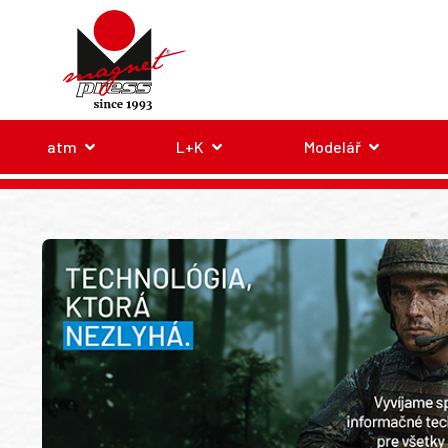
atm
L+K
Modelář