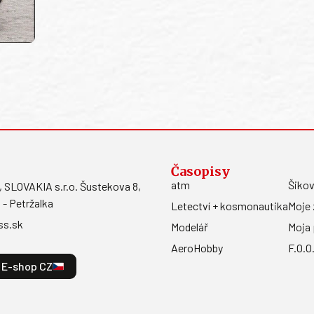
Časopisy
atm
Šikov
LOVAKIA s.r.o. Šustekova 8,
 - Petržalka
Letectví + kosmonautika
Moje 
ss.sk
Modelář
Moja 
AeroHobby
F.O.O
E-shop CZ