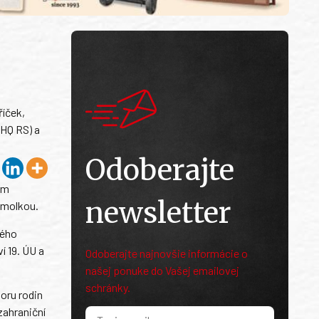
říček,
(HQ RS) a
Odoberajte
em
newsletter
Smolkou.
lého
í 19. ÚU a
Odoberajte najnovšie informácie o
našej ponuke do Vašej emailovej
schránky.
poru rodin
zahraniční