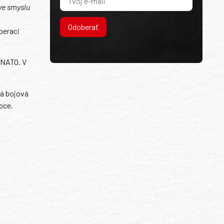
 ve smyslu
Odoberať
peraci
 NATO. V
ná bojová
upce.