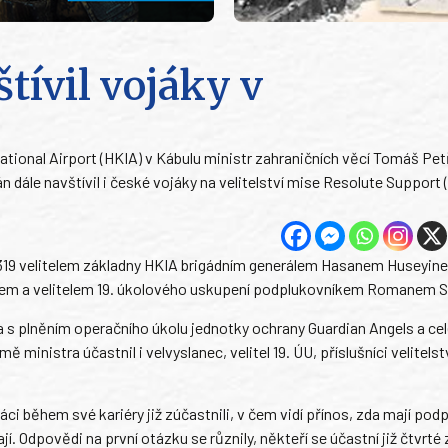
tívil vojáky v
national Airport (HKIA) v Kábulu ministr zahraničních věcí Tomáš Pet
n dále navštívil i české vojáky na velitelství mise Resolute Support 
 A-319 velitelem základny HKIA brigádním generálem Hasanem Huseyin
em a velitelem 19. úkolového uskupení podplukovníkem Romanem 
a s plněním operačního úkolu jednotky ochrany Guardian Angels a ce
inistra účastnil i velvyslanec, velitel 19. ÚU, příslušníci velitelstv
áci během své kariéry již zúčastnili, v čem vidí přínos, zda mají pod
í. Odpovědi na první otázku se různily, někteří se účastní již čtvrté 