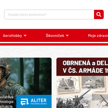
AeroHobby
Šikovníček
Moje zdravi