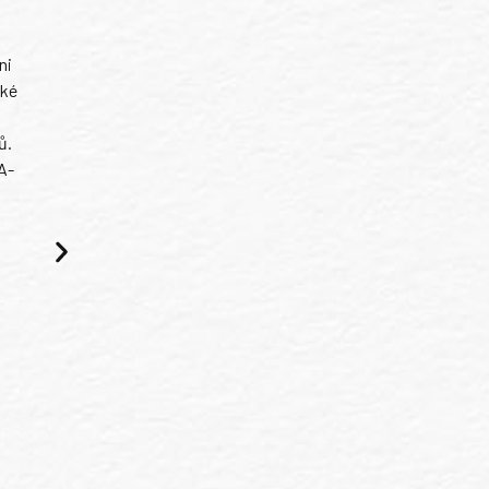
ni
ské
ů.
A-