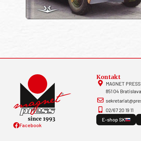
Kontakt
MAGNET PRESS, S
851 04 Bratislava
sekretariat@pre
02/67 20 19 11
E-shop SK
Facebook