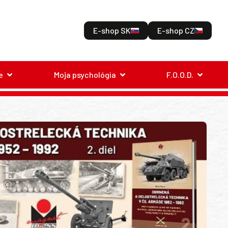
E-shop SK
E-shop CZ
e
Moja psychológia
F.O.O.D.