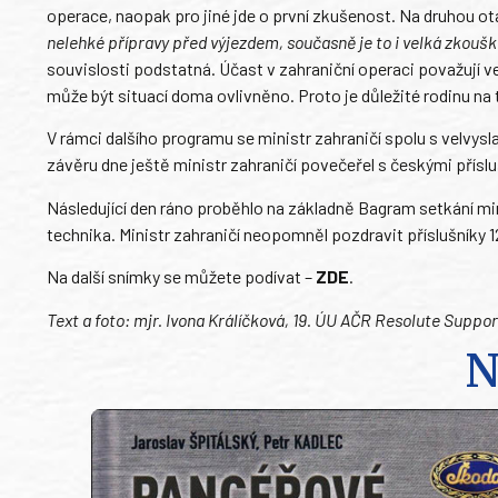
operace, naopak pro jiné jde o první zkušenost. Na druhou ot
nelehké přípravy před výjezdem, současně je to i velká zkoušk
souvislosti podstatná. Účast v zahraniční operaci považují v
může být situací doma ovlivněno. Proto je důležité rodinu na 
V rámci dalšího programu se ministr zahraničí spolu s velvys
závěru dne ještě ministr zahraničí povečeřel s českými příslu
Následující den ráno proběhlo na základně Bagram setkání min
technika. Ministr zahraničí neopomněl pozdravit příslušníky 12
Na další snímky se můžete podívat –
ZDE
.
Text a foto: mjr. Ivona Králíčková, 19. ÚU AČR Resolute Suppo
N