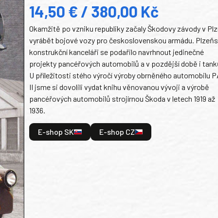
14,50 € / 380,00 Kč
Okamžitě po vzniku republiky začaly Škodovy závody v Plz
vyrábět bojové vozy pro československou armádu. Plzeň
konstrukční kanceláři se podařilo navrhnout jedinečné
projekty pancéřových automobilů a v pozdější době i tank
U příležitosti stého výročí výroby obrněného automobilu P
II jsme si dovolili vydat knihu věnovanou vývoji a výrobě
pancéřových automobilů strojírnou Škoda v letech 1919 až
1936.
E-shop SK
E-shop CZ