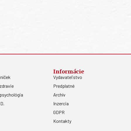
Informácie
níček
Vydavateľstvo
zdravie
Predplatné
psychológia
Archív
.D.
Inzercia
GDPR
Kontakty