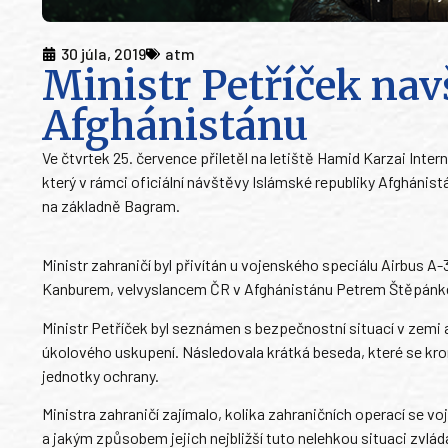
30 júla, 2019
atm
Ministr Petříček navš
Afghánistánu
Ve čtvrtek 25. července přiletěl na letiště Hamid Karzai Inter
který v rámci oficiální návštěvy Islámské republiky Afghánistá
na základně Bagram.
Ministr zahraničí byl přivítán u vojenského speciálu Airbus
Kanburem, velvyslancem ČR v Afghánistánu Petrem Štěpánk
Ministr Petříček byl seznámen s bezpečnostní situací v zemi 
úkolového uskupení. Následovala krátká beseda, které se kromě m
jednotky ochrany.
Ministra zahraničí zajímalo, kolika zahraničních operací se voj
a jakým způsobem jejich nejbližší tuto nelehkou situaci zvládaj