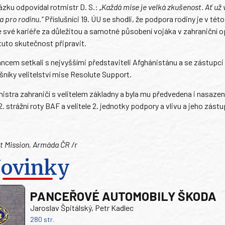
ázku odpovídal rotmistr D. S.:
„Každá mise je velká zkušenost. Ať už
a pro rodinu.“
Příslušníci 19. ÚU se shodli, že podpora rodiny je v této
e své kariéře za důležitou a samotné působení vojáka v zahraniční o
tuto skutečnost připravit.
lancem setkali s nejvyššími představiteli Afghánistánu a se zástupci
šníky velitelství mise Resolute Support.
istra zahraničí s velitelem základny a byla mu předvedena i nasaze
. strážní roty BAF a velitele 2. jednotky podpory a vlivu a jeho zást
rt Mission, Armáda ČR /r
ovinky
PANCEŘOVÉ AUTOMOBILY ŠKODA
Jaroslav Špitálský, Petr Kadlec
280 str.