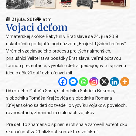
31 júla, 2019
atm
Vojaci deťom
V materskej škôlke Babyfun v Bratislave sa 24. júla 2019
uskutočnilo podujatie pod názvom „Projekt týždeň hrdinov“.
V rámci vzdelávacieho procesu pre tých najmenších,
príslušníci Veliteľstva posádky Bratislava, veľmi pútavou
formou prezentácie, vyvolali u detí aj pedagógov tú správnu
ideu o dôležitosti ozbrojených síl.
Od rotného Matúša Sasa, slobodníka Gabriela Bokrosa,
slobodníka Tomáša Krajčoviča a slobodníka Romana
Krivjanského sa deti dozvedeli o výcviku vojakov, poveloch,
rovnošatách, zbraniach a o úlohách vojakov.
Pre deti to znamenalo splnenie ich sna a zároveň autentickú
skutočnosť zažiť blízkosť kontaktu s vojakmi.