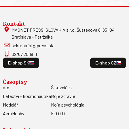
Kontakt
MAGNET PRESS, SLOVAKIA s.r.o. Šustekova 8, 851 04
Bratislava - Petržalka
sekretariat@press.sk
02/67 20 19 11
E-shop SK
E-shop CZ
Časopisy
atm
Šikovníček
Letectví + kosmonautika
Moje zdravie
Modelář
Moja psychológia
AeroHobby
F.O.O.D.