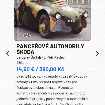
PANCEŘOVÉ AUTOMOBILY
ŠKODA
TA
Jaroslav Špitálský, Petr Kadlec
Ben
280 str.
352 s
14,50 € / 380,00 Kč
22
Okamžitě po vzniku republiky začaly Škodovy
Tank
závody v Plzni vyrábět bojové vozy pro
býva
československou armádu. Plzeňské
Rusk
konstrukční kanceláři se podařilo navrhnout
armá
jedinečné projekty pancéřových automobilů a
stře
v pozdější době i tanků. U příležitosti stého
při 