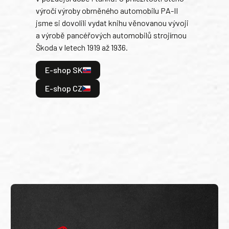
výročí výroby obrněného automobilu PA-II
blíz
jsme si dovolili vydat knihu věnovanou vývoji
tank
a výrobě pancéřových automobilů strojírnou
v lé
Škoda v letech 1919 až 1936.
tak 
hrdi
E-shop SK
je: 
odeh
E-shop CZ
bitv
E
E