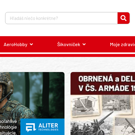
AeroHobby
Šikovníček
Moje zdravi