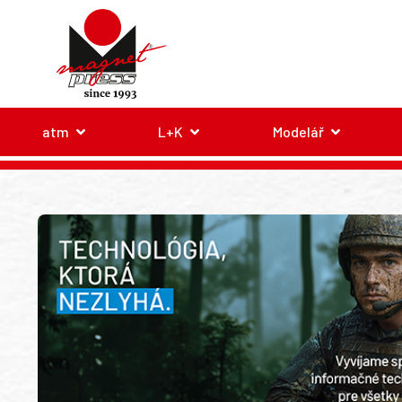
atm
L+K
Modelář