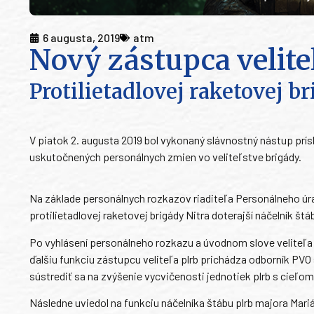
6 augusta, 2019
atm
Nový zástupca velite
Protilietadlovej raketovej b
V piatok 2. augusta 2019 bol vykonaný slávnostný nástup prísluš
uskutočnených personálnych zmien vo veliteľstve brigády.
Na základe personálnych rozkazov riaditeľa Personálneho úra
protilietadlovej raketovej brigády Nitra doterajší náčelník št
Po vyhlásení personálneho rozkazu a úvodnom slove veliteľa 
ďalšiu funkciu zástupcu veliteľa plrb prichádza odborník PV
sústrediť sa na zvýšenie vycvičenosti jednotiek plrb s cieľo
Následne uviedol na funkciu náčelníka štábu plrb majora Mari