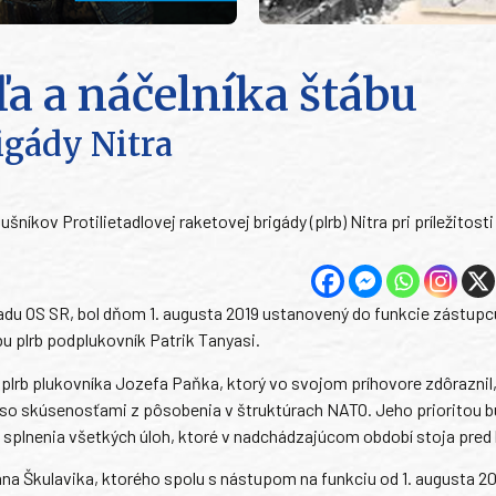
ľa a náčelníka štábu
rigády Nitra
níkov Protilietadlovej raketovej brigády (plrb) Nitra pri príležitosti
du OS SR, bol dňom 1. augusta 2019 ustanovený do funkcie zástupcu
ábu plrb podplukovník Patrik Tanyasi.
plrb plukovníka Jozefa Paňka, ktorý vo svojom príhovore zdôraznil,
O so skúsenosťami z pôsobenia v štruktúrach NATO. Jeho prioritou 
m splnenia všetkých úloh, ktoré v nadchádzajúcom období stoja pred
ána Škulavika, ktorého spolu s nástupom na funkciu od 1. augusta 2