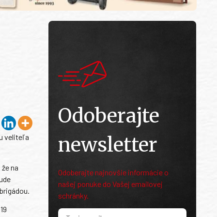
Odoberajte
 veliteľa
newsletter
 že na
Odoberajte najnovšie informácie o
bude
našej ponuke do Vašej emailovej
 brigádou.
schránky.
019