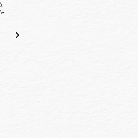
ů.
A-