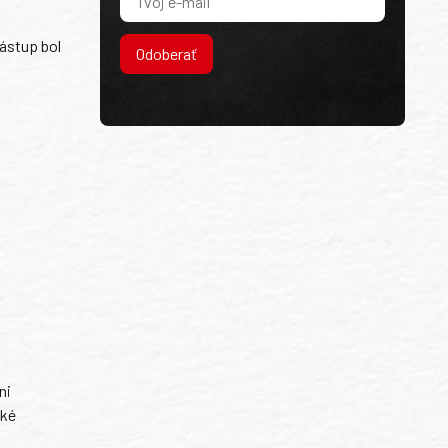
ástup bol
Odoberať
ni
ské