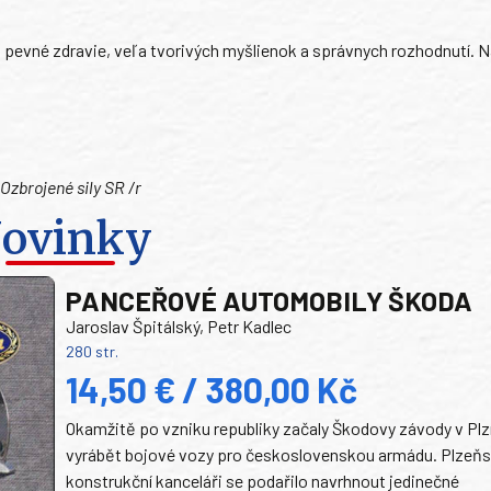
 pevné zdravie, veľa tvorivých myšlienok a správnych rozhodnutí. N
 Ozbrojené sily SR /r
ovinky
PANCEŘOVÉ AUTOMOBILY ŠKODA
Jaroslav Špitálský, Petr Kadlec
280 str.
14,50 € / 380,00 Kč
Okamžitě po vzniku republiky začaly Škodovy závody v Plz
vyrábět bojové vozy pro československou armádu. Plzeň
konstrukční kanceláři se podařilo navrhnout jedinečné