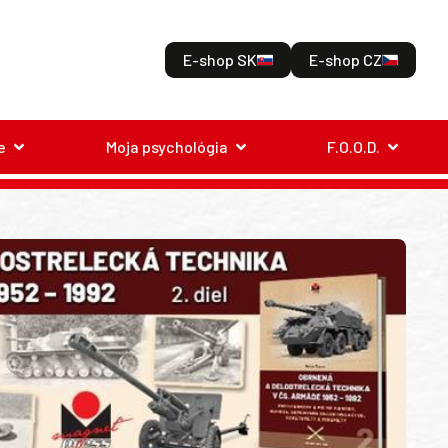
E-shop SK
E-shop CZ
e
Moja psychológia
F.O.O.D.