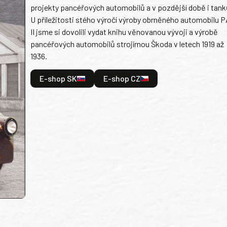
projekty pancéřových automobilů a v pozdější době i tank
U příležitosti stého výročí výroby obrněného automobilu P
II jsme si dovolili vydat knihu věnovanou vývoji a výrobě
pancéřových automobilů strojírnou Škoda v letech 1919 až
1936.
E-shop SK
E-shop CZ