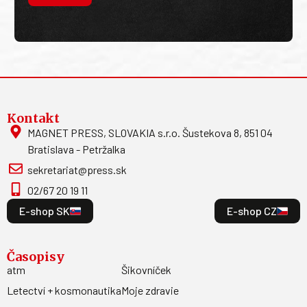
Kontakt
MAGNET PRESS, SLOVAKIA s.r.o. Šustekova 8, 851 04
Bratislava - Petržalka
sekretariat@press.sk
02/67 20 19 11
E-shop SK
E-shop CZ
Časopisy
atm
Šikovníček
Letectví + kosmonautika
Moje zdravie