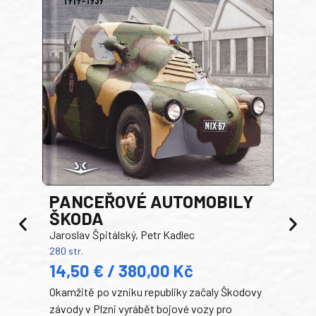
PANCEŘOVÉ AUTOMOBILY
ŠKODA
TA
Jaroslav Špitálský, Petr Kadlec
Ben
280 str.
352 s
14,50 € / 380,00 Kč
22
Okamžitě po vzniku republiky začaly Škodovy
Tank
závody v Plzni vyrábět bojové vozy pro
býva