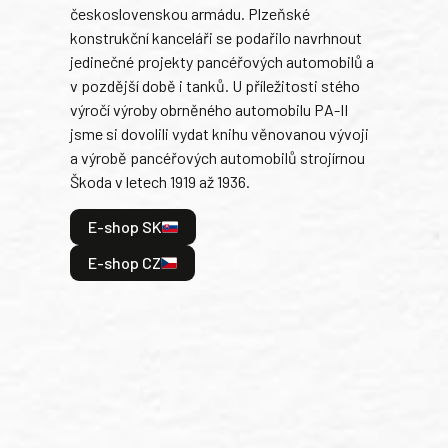
československou armádu. Plzeňské
Rusk
konstrukční kanceláři se podařilo navrhnout
armá
jedinečné projekty pancéřových automobilů a
stře
v pozdější době i tanků. U příležitosti stého
při 
výročí výroby obrněného automobilu PA-II
blíz
jsme si dovolili vydat knihu věnovanou vývoji
tank
a výrobě pancéřových automobilů strojírnou
v lé
Škoda v letech 1919 až 1936.
tak 
hrdi
E-shop SK
je: 
odeh
E-shop CZ
bitv
E
E