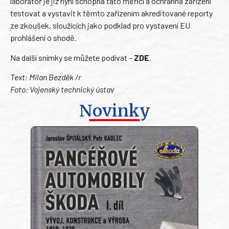
laboratoř je již nyní schopna tato měřící a ochranná zařízení
testovat a vystavit k těmto zařízením akreditované reporty
ze zkoušek, sloužících jako podklad pro vystavení EU
prohlášení o shodě.
Na další snímky se můžete podívat –
ZDE
.
Text: Milan Bezděk /r
Foto: Vojenský technický ústav
Novinky