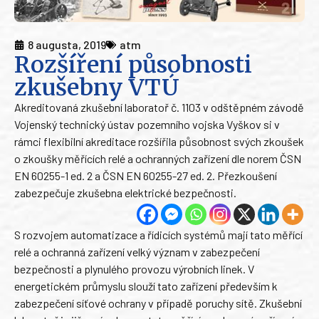
8 augusta, 2019
atm
Rozšíření působnosti
zkušebny VTÚ
Akreditovaná zkušební laboratoř č. 1103 v odštěpném závodě
Vojenský technický ústav pozemního vojska Vyškov si v
rámci flexibilní akreditace rozšířila působnost svých zkoušek
o zkoušky měřících relé a ochranných zařízení dle norem ČSN
EN 60255-1 ed. 2 a ČSN EN 60255-27 ed. 2. Přezkoušení
zabezpečuje zkušebna elektrické bezpečnosti.
S rozvojem automatizace a řídicích systémů mají tato měřící
relé a ochranná zařízení velký význam v zabezpečení
bezpečnosti a plynulého provozu výrobních linek. V
energetickém průmyslu slouží tato zařízení především k
zabezpečení síťové ochrany v případě poruchy sítě. Zkušební