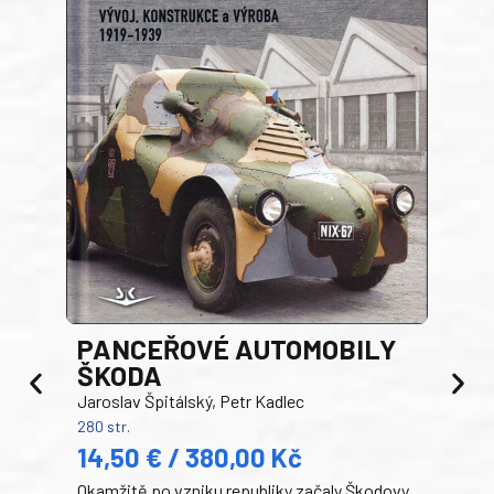
PANCEŘOVÉ AUTOMOBILY
ŠKODA
TA
Jaroslav Špitálský, Petr Kadlec
Ben
280 str.
352 s
14,50 € / 380,00 Kč
22
Okamžitě po vzniku republiky začaly Škodovy
Tank