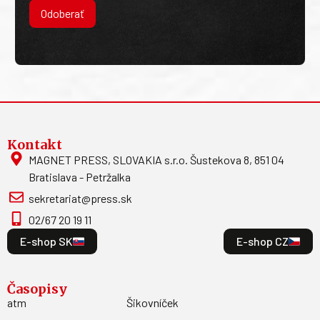
Odoberať
Kontakt
MAGNET PRESS, SLOVAKIA s.r.o. Šustekova 8, 851 04
Bratislava - Petržalka
sekretariat@press.sk
02/67 20 19 11
E-shop SK
E-shop CZ
Časopisy
atm
Šikovníček