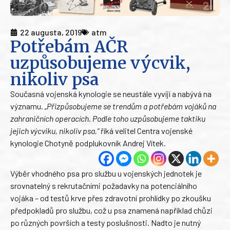
22 augusta, 2019
atm
Potřebám AČR
uzpůsobujeme výcvik,
nikoliv psa
Současná vojenská kynologie se neustále vyvíjí a nabývá na
významu.
„Přizpůsobujeme se trendům a potřebám vojáků na
zahraničních operacích. Podle toho uzpůsobujeme taktiku
jejich výcviku, nikoliv psa,“
říká velitel Centra vojenské
kynologie Chotyně podplukovník Andrej Vítek.
Výběr vhodného psa pro službu u vojenských jednotek je
srovnatelný s rekrutačními požadavky na potenciálního
vojáka – od testů krve přes zdravotní prohlídky po zkoušku
předpokladů pro službu, což u psa znamená například chůzi
po různých površích a testy poslušnosti. Nadto je nutný