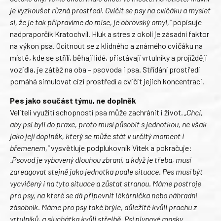
je vyzkoušet různá prostředí. Cvičit se psy na cvičáku a myslet
si, že je tak připravíme do mise, je obrovský omyl,“
popisuje
nadpraporčík Kratochvíl. Hluk a stres z okolí je zásadní faktor
na výkon psa. Ocitnout se z klidného a známého cvičáku na
místě, kde se střílí, běhají lidé, přistávají vrtulníky a projíždějí
vozidla, je zátěž na oba – psovoda i psa. Střídání prostředí
pomáhá simulovat cizí prostředí a cvičit jejich koncentraci.
Pes jako součást týmu, ne doplněk
Veliteli využití schopností psa může zachránit i život.
„Chci,
aby psi byli do praxe, proto musí působit s jednotkou, ne však
jako její doplněk, který se může stát v určitý moment i
břemenem,“
vysvětluje podplukovník Vítek a pokračuje:
„Psovod je vybavený dlouhou zbraní, a když je třeba, musí
zareagovat stejně jako jednotka podle situace. Pes musí být
vycvičený i na tyto situace a zůstat stranou. Máme postroje
pro psy, na které se dá připevnit lékárnička nebo náhradní
zásobník. Máme pro psy také brýle, důležité kvůli prachu z
vrtulníků, a sluchátka kvůli střelbě. Psí plynové masky