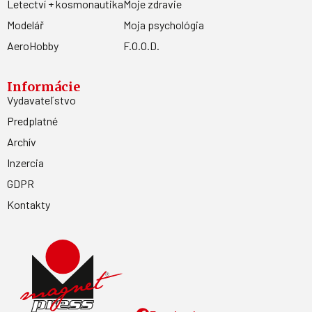
Letectví + kosmonautika
Moje zdravie
Modelář
Moja psychológia
AeroHobby
F.O.O.D.
Informácie
Vydavateľstvo
Predplatné
Archív
Inzercia
GDPR
Kontakty