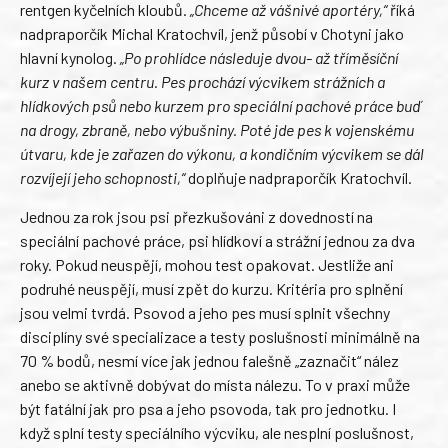
rentgen kyčelních kloubů.
„Chceme až vášnivé aportéry,“
říká
nadpraporčík Michal Kratochvíl, jenž působí v Chotyni jako
hlavní kynolog.
„Po prohlídce následuje dvou- až tříměsíční
kurz v našem centru. Pes prochází výcvikem strážních a
hlídkových psů nebo kurzem pro speciální pachové práce buď
na drogy, zbraně, nebo výbušniny. Poté jde pes k vojenskému
útvaru, kde je zařazen do výkonu, a kondičním výcvikem se dál
rozvíjejí jeho schopnosti,“
doplňuje nadpraporčík Kratochvíl.
Jednou za rok jsou psi přezkušováni z dovedností na
speciální pachové práce, psi hlídkoví a strážní jednou za dva
roky. Pokud neuspějí, mohou test opakovat. Jestliže ani
podruhé neuspějí, musí zpět do kurzu. Kritéria pro splnění
jsou velmi tvrdá. Psovod a jeho pes musí splnit všechny
disciplíny své specializace a testy poslušnosti minimálně na
70 % bodů, nesmí více jak jednou falešně „zaznačit“ nález
anebo se aktivně dobývat do místa nálezu. To v praxi může
být fatální jak pro psa a jeho psovoda, tak pro jednotku. I
když splní testy speciálního výcviku, ale nesplní poslušnost,