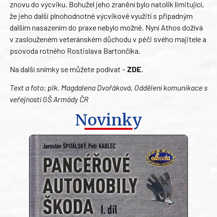
znovu do výcviku. Bohužel jeho zranění bylo natolik limitující,
že jeho další plnohodnotné výcvikové využití s případným
dalším nasazením do praxe nebylo možné. Nyní Athos dožívá
v zaslouženém veteránském důchodu v péči svého majitele a
psovoda rotného Rostislava Bartončíka.
Na další snímky se můžete podívat –
ZDE
.
Text a foto: plk. Magdalena Dvořáková, Oddělení komunikace s
veřejností GŠ Armády ČR
Novinky