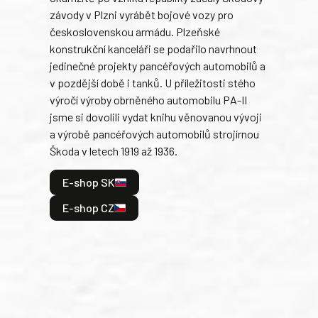
závody v Plzni vyrábět bojové vozy pro
býva
československou armádu. Plzeňské
Rusk
konstrukční kanceláři se podařilo navrhnout
armá
jedinečné projekty pancéřových automobilů a
stře
v pozdější době i tanků. U příležitosti stého
při 
výročí výroby obrněného automobilu PA-II
blíz
jsme si dovolili vydat knihu věnovanou vývoji
tank
a výrobě pancéřových automobilů strojírnou
v lé
Škoda v letech 1919 až 1936.
tak 
hrdi
E-shop SK
je: 
odeh
E-shop CZ
bitv
E
E