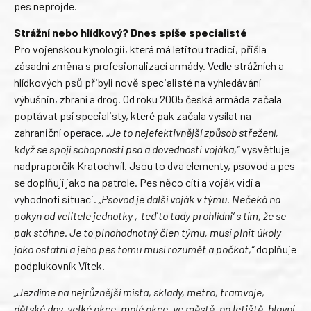
pes neprojde.
Strážní nebo hlídkový? Dnes spíše specialisté
Pro vojenskou kynologii, která má letitou tradici, přišla
zásadní změna s profesionalizací armády. Vedle strážních a
hlídkových psů přibyli nově specialisté na vyhledávání
výbušnin, zbraní a drog. Od roku 2005 česká armáda začala
poptávat psí specialisty, které pak začala vysílat na
zahraniční operace. „
Je to nejefektivnější způsob střežení,
když se spojí schopnosti psa a dovednosti vojáka,“
vysvětluje
nadpraporčík Kratochvíl. Jsou to dva elementy, psovod a pes
se doplňují jako na patrole. Pes něco cítí a voják vidí a
vyhodnotí situaci.
„Psovod je další voják v týmu. Nečeká na
pokyn od velitele jednotky ‚teď to tady prohlídni‘ s tím, že se
pak stáhne. Je to plnohodnotný člen týmu, musí plnit úkoly
jako ostatní a jeho pes tomu musí rozumět a počkat,“
doplňuje
podplukovník Vítek.
„Jezdíme na nejrůznější místa, sklady, metro, tramvaje,
dětské dny, velké akce, malé akce, ve městě, na letiště, hlavní