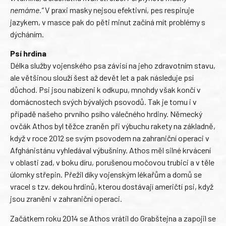
nemáme.“
V praxi masky nejsou efektivní, pes respiruje
jazykem, v masce pak do pěti minut začíná mít problémy s
dýcháním.
Psí hrdina
Délka služby vojenského psa závisí na jeho zdravotním stavu,
ale většinou slouží šest až devět let a pak následuje psí
důchod. Psi jsou nabízeni k odkupu, mnohdy však končí v
domácnostech svých bývalých psovodů. Tak je tomu i v
případě našeho prvního psího válečného hrdiny. Německý
ovčák Athos byl těžce zraněn při výbuchu rakety na základně,
když v roce 2012 se svým psovodem na zahraniční operaci v
Afghánistánu vyhledával výbušniny. Athos měl silné krvácení
v oblasti zad, v boku díru, porušenou močovou trubici a v těle
úlomky střepin. Přežil díky vojenským lékařům a domů se
vracel s tzv. dekou hrdinů, kterou dostávají američtí psi, když
jsou zraněni v zahraniční operaci.
Začátkem roku 2014 se Athos vrátil do Grabštejna a zapojil se