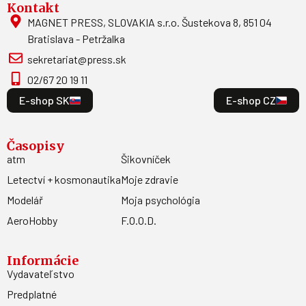
Kontakt
MAGNET PRESS, SLOVAKIA s.r.o. Šustekova 8, 851 04
Bratislava - Petržalka
sekretariat@press.sk
02/67 20 19 11
E-shop SK
E-shop CZ
Časopisy
atm
Šikovníček
Letectví + kosmonautika
Moje zdravie
Modelář
Moja psychológia
AeroHobby
F.O.O.D.
Informácie
Vydavateľstvo
Predplatné