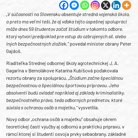
„V súčasnosti na Slovensku absentuje stredná vojenská škola,
a preto ma veľmi teší, že aj vďaka tejto úspešnej spolupráci
môže dnes 59 študentov začať štúdium v takomto odbore,
ktorý vytvorí predpoklad pre vstup do ozbrojených síl, alebo
iných bezpečnostných zložiek,“
povedal minister obrany Peter
Gajdoš.
Riaditeľka Strednej odbornej školy agrotechnickej J. A.
Gagarina v Bernolákove Katarína Kubišová poďakovala
rezortu obrany za spoluprácu.
„Štúdium začne špeciálnou
bezpečnostnou a špeciálnou športovou prípravou. Jeho
absolventi budú ovládať napríklad aj základy kriminalistiky,
bezpečnostného práva, teda odborných predmetov, ktoré
súvisia s ochranou osôb a majetku,“
vysvetlila.
Nový odbor „ochrana osôb a majetku“ obsahuje okrem
teoretickej časti výučby aj odbornú a praktickú prípravu, v
rámci ktorej si študenti osvoja prvky sebaobrany, základné