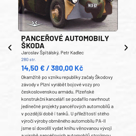
PANCEŘOVÉ AUTOMOBILY
ŠKODA
TA
Jaroslav Špitálský, Petr Kadlec
Ben
280 str.
352 s
14,50 € / 380,00 Kč
22
Okamžitě po vzniku republiky začaly Škodovy
Tank
závody v Plzni vyrábět bojové vozy pro
býva
československou armádu. Plzeňské
Rusk
konstrukční kanceláři se podařilo navrhnout
armá
jedinečné projekty pancéřových automobilů a
stře
v pozdější době i tanků. U příležitosti stého
při 
výročí výroby obrněného automobilu PA-II
blíz
jsme si dovolili vydat knihu věnovanou vývoji
tank
a výrobě pancéřových automobilů strojírnou
v lé