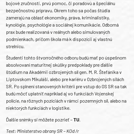
bojové zručnosti, prvú pomoc, či poradovú a špeciálnu
bezpečnostnú prípravu. Okrem toho sa počas štúdia
zamerajú na oblasť ekonomiky, práva, kriminalistiky,
kynológie, psychológie a sociálnej komunikácie. Odborná
prax bude realizovaná v reálnych alebo simulovaných
podmienkach, pričom škola má k dispozícii aj vlastnú
strelnicu.
Študenti tohto štvorročného odboru budú mať po úspešnom
absolvovaní maturitnej skúšky predpoklady pre ďalšie
štúdium na Akadémii ozbrojených síl gen. M. R. Štefánika v
Liptovskom Mikuláši, alebo pre kariéru v Ozbrojených silách
SR. Po splnení stanovených kritérií pre vstup do OS SR sa tak
budú môcť uplatniť napríklad aj vo funkciách Vojenskej
polície, na rôznych pozíciách v rámci pozemných síl, alebo na
niektorých funkciách v logistike.
Ďalšie snímky si môžete pozrieť –
TU
.
Text: Ministerstvo obrany SR – KOd /r