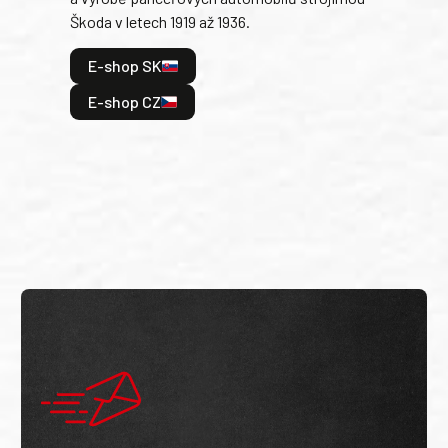
Škoda v letech 1919 až 1936.
tak 
hrdi
E-shop SK
je: 
odeh
E-shop CZ
bitv
E
E