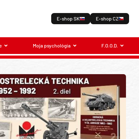
E-shop SK
E-shop CZ
e
Moja psychológia
F.O.O.D.