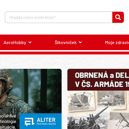
AeroHobby
Šikovníček
Moje zdravi