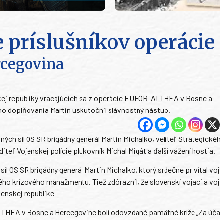
e príslušníkov operácie
cegovina
enskej republiky vracajúcich sa z operácie EUFOR-ALTHEA v Bosne a
ho doplňovania Martin uskutočnil slávnostný nástup.
ch síl OS SR brigádny generál Martin Michalko, veliteľ Strategické
eľ Vojenskej polície plukovník Michal Migát a ďalší vážení hostia.
l OS SR brigádny generál Martin Michalko, ktorý srdečne privítal vo
ho krízového manažmentu. Tiež zdôraznil, že slovenskí vojaci a voj
venskej republike.
ALTHEA v Bosne a Hercegovine boli odovzdané pamätné kríže „Za úča