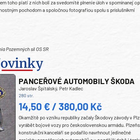
em toho piati z nich boli za svedomité plnenie úloh v spomínanej op
nostným pochodom a spoločnou fotografiou spolu s príslušníkmi
nia Pozemných síl OS SR
ovinky
PANCEŘOVÉ AUTOMOBILY ŠKODA
Jaroslav Špitálský, Petr Kadlec
280 str.
14,50 € / 380,00 Kč
Okamžitě po vzniku republiky začaly Škodovy závody v Plz
vyrábět bojové vozy pro československou armádu. Plzeň
konstrukční kanceláři se podařilo navrhnout jedinečné
projekty pancéřových automobilů a v pozdější době i tank