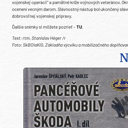
vojenskej operácii“ a pamätné kríže vojnových veteránov. Okr
ocenení vecným darom. Slávnostný nástup bol ukončený sláv
dobrovoľnej vojenskej prípravy.
Ďalšie snímky si môžete pozrieť –
TU
.
Text: rtm. Stanislav Héger /r
Foto: SkBOIaKIS, Základňa výcviku a mobilizačného doplňova
N