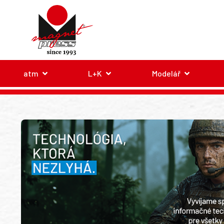
atm
L+K
Modelář