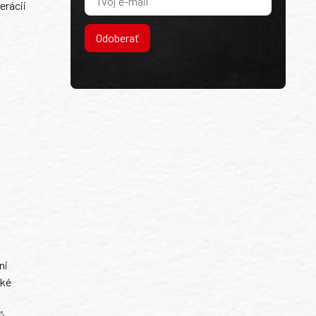
erácii
Odoberať
ni
ské
ů.