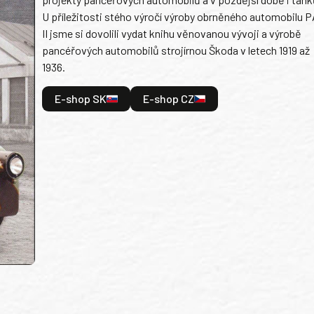
U příležitosti stého výročí výroby obrněného automobilu P
II jsme si dovolili vydat knihu věnovanou vývoji a výrobě
pancéřových automobilů strojírnou Škoda v letech 1919 až
1936.
E-shop SK
E-shop CZ