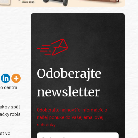
Odoberajte
ho centra
newsletter
jakov späť
Odoberajte najnovšie informácie o
ačky robia
našej ponuke do Vašej emailovej
schránky.
sť vo