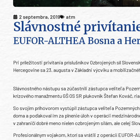
2 septembra, 2019
atm
Slávnostné privítani
EUFOR-ALTHEA Bosna a Her
Pri príležitosti privítania príslušníkov Ozbrojených síl Slov
Hercegovine sa 23. augusta v Základni výcviku a mobilizačné
Slávnostného nástupu sa zúčastnili zástupca veliteľa Pozemný
krízového manažmentu GŠ OS SR plukovník Štefan Kováč, riadit
So svojím príhovorom vystúpil zástupca veliteľa Pozemných sí
doma a poďakoval im za plnenie úloh v operácii medzinárodné
v zahraničí dobré meno nielen ozbrojeným silám, ale celej Slo
Profesionálnym vojakom, ktorí sa vrátili z operácií EUFOR-