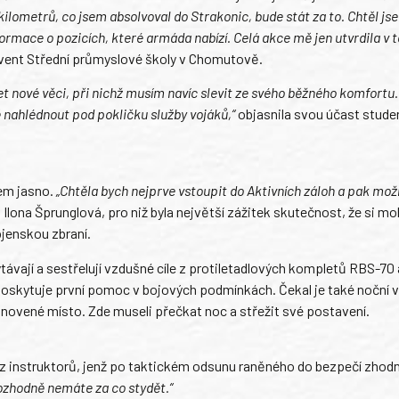
kilometrů, co jsem absolvoval do Strakonic, bude stát za to. Chtěl js
formace o pozicích, které armáda nabízí. Celá akce mě jen utvrdila v 
lvent Střední průmyslové školy v Chomutově.
t nové věci, při nichž musím navíc slevit ze svého běžného komfort
 nahlédnout pod pokličku služby vojáků,“
objasnila svou účast stude
em jasno.
„Chtěla bych nejprve vstoupit do Aktivních záloh a pak mož
Ilona Šprunglová, pro niž byla největší zážitek skutečnost, že si mo
ojenskou zbraní.
ytávají a sestřelují vzdušné cíle z protiletadlových kompletů RBS-70
e poskytuje první pomoc v bojových podmínkách. Čekal je také noční 
novené místo. Zde museli přečkat noc a střežit své postavení.
n z instruktorů, jenž po taktickém odsunu raněného do bezpečí zhodn
rozhodně nemáte za co stydět.“