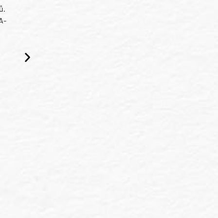
ů.
A-