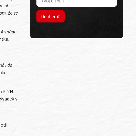
em si
tom, že se
Odoberať
u. Armáda
ntka,
ná i do
hla
 a S-2M.
výsadek v
otil