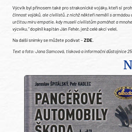
Výcvik byl přínosem také pro strakonické vojáky, kteří si proh
činnost vojáků, ale civilistů, z nichž někteří neměli s armádo
určitou míru empatie, kdy museli civilistům pomáhat a mnohem
výcviku,“
doplnil kapitán Ján Fehér, jenž celé akci velel.
Na další snímky se můžete podívat –
ZDE
.
Text a foto: Jana Samcová, tisková a informační důstojnice 2
N