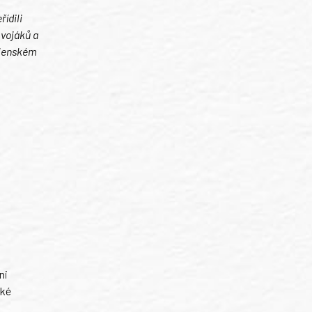
řídili
 vojáků a
ojenském
ni
ské