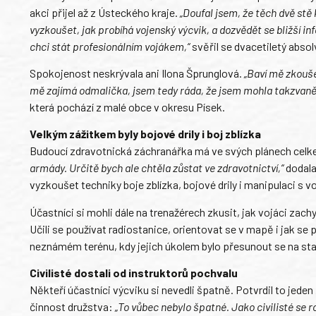
akci přijel až z Ústeckého kraje.
„Doufal jsem, že těch dvě stě 
vyzkoušet, jak probíhá vojenský výcvik, a dozvědět se bližší in
chci stát profesionálním vojákem,“
svěřil se dvacetiletý abso
Spokojenost neskrývala ani Ilona Šprunglová.
„Baví mě zkouše
mě zajímá odmalička, jsem tedy ráda, že jsem mohla takzvaně
která pochází z malé obce v okresu Písek.
Velkým zážitkem byly bojové drily i boj zblízka
Budoucí zdravotnická záchranářka má ve svých plánech celk
armády. Určitě bych ale chtěla zůstat ve zdravotnictví,“
dodala 
vyzkoušet techniky boje zblízka, bojové drily i manipulaci s v
Účastníci si mohli dále na trenažérech zkusit, jak vojáci zach
Učili se používat radiostanice, orientovat se v mapě i jak s
neznámém terénu, kdy jejich úkolem bylo přesunout se na sta
Civilisté dostali od instruktorů pochvalu
Někteří účastníci výcviku si nevedli špatně. Potvrdil to jede
činnost družstva:
„To vůbec nebylo špatné. Jako civilisté se 