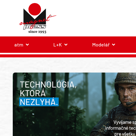
atm
L+K
Modelář