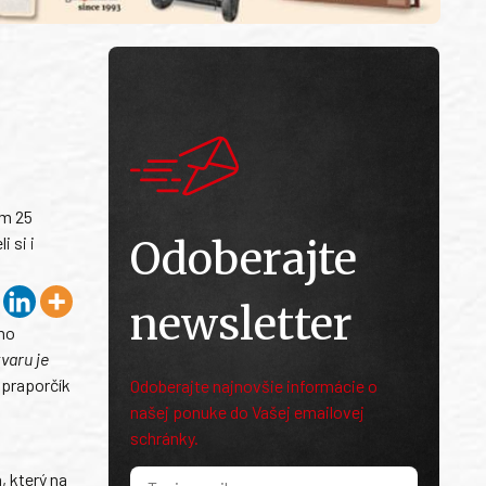
em 25
 si i
Odoberajte
newsletter
ího
varu je
 praporčík
Odoberajte najnovšie informácie o
našej ponuke do Vašej emailovej
schránky.
, který na