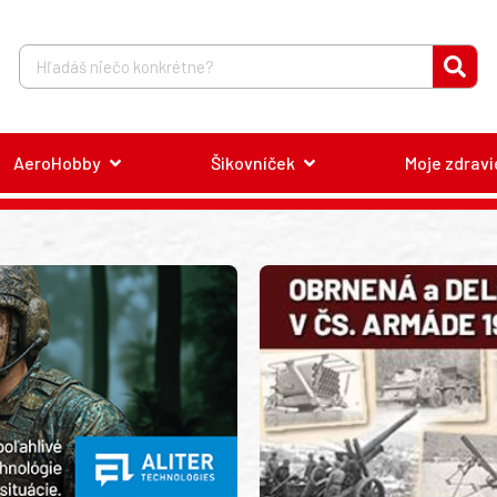
AeroHobby
Šikovníček
Moje zdravi