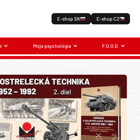
E-shop SK
E-shop CZ
e
Moja psychológia
F.O.O.D.