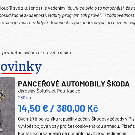
loubili své zkušenosti s vedením lidí.
„Akce byla o to náročnější, že ne
u dosud žádné zkušenosti. Nabitý program tak prověřil i zodpovědnost
 více je vést, než když řídí činnost svých podřízených při běžném v
5. protiletadlového raketového pluku
ovinky
PANCEŘOVÉ AUTOMOBILY ŠKODA
Jaroslav Špitálský, Petr Kadlec
280 str.
14,50 € / 380,00 Kč
Okamžitě po vzniku republiky začaly Škodovy závody v Plz
vyrábět bojové vozy pro československou armádu. Plzeň
konstrukční kanceláři se podařilo navrhnout jedinečné