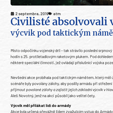
2 septembra, 2019
atm
Civilisté absolvovali
výcvik pod taktickým nám
Místo odpočinku vojenský dril – tak strávilo poslední srpnový v
hodin s 25. protiletadlovým raketovým plukem. Pod dohledem 
některé speciální činnosti, jež ovládají příslušníci vojska po
Nevšední akce probíhala pod taktickým námětem, který měl úč
scénáře byly povolány zálohy, aby posílily armádu při střežení
přijmout povolané zálohy a zajistit jejich základní výcvik v hla
Aleš Novotný, jenž na akci působil jako velitel čety.
Výcvik měl přilákat lidi do armády
Akce byla určená převážně lidem zvažujícím vstup do Armády