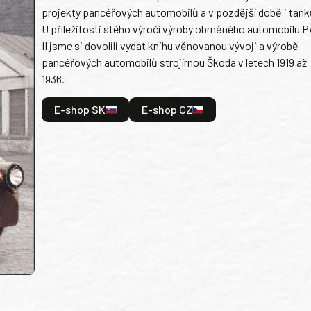
projekty pancéřových automobilů a v pozdější době i tank
U příležitosti stého výročí výroby obrněného automobilu P
II jsme si dovolili vydat knihu věnovanou vývoji a výrobě
pancéřových automobilů strojírnou Škoda v letech 1919 až
1936.
E-shop SK
E-shop CZ