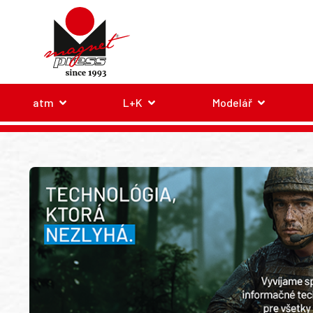
atm
L+K
Modelář