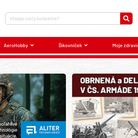
AeroHobby
Šikovníček
Moje zdravi