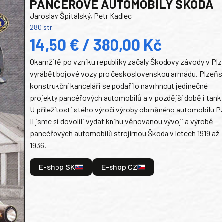
PANCEŘOVÉ AUTOMOBILY ŠKODA
Jaroslav Špitálský, Petr Kadlec
280 str.
14,50 € / 380,00 Kč
Okamžitě po vzniku republiky začaly Škodovy závody v Plz
vyrábět bojové vozy pro československou armádu. Plzeň
konstrukční kanceláři se podařilo navrhnout jedinečné
projekty pancéřových automobilů a v pozdější době i tank
U příležitosti stého výročí výroby obrněného automobilu P
II jsme si dovolili vydat knihu věnovanou vývoji a výrobě
pancéřových automobilů strojírnou Škoda v letech 1919 až
1936.
E-shop SK
E-shop CZ