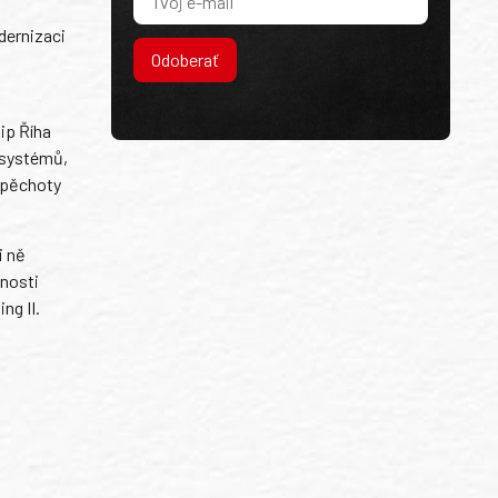
dernizaci
Odoberať
ip Říha
 systémů,
o pěchoty
i ně
čnosti
ng II.