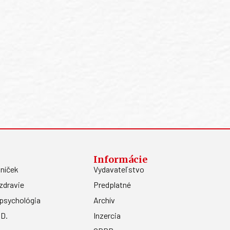
Informácie
níček
Vydavateľstvo
zdravie
Predplatné
psychológia
Archív
.D.
Inzercia