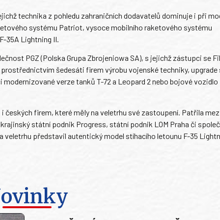
jichž technika z pohledu zahraničních dodavatelů dominuje i při mo
aketového systému Patriot, vysoce mobilního raketového systému
-35A Lightning II.
ečnost PGZ (Polska Grupa Zbrojeniowa SA), s jejichž zástupci se Fil
 prostřednictvím šedesáti firem výrobu vojenské techniky, upgrade
gaci modernizované verze tanků T-72 a Leopard 2 nebo bojové vozidl
i českých firem, které měly na veletrhu své zastoupení. Patřila mez
ukrajinský státní podnik Progress, státní podnik LOM Praha či spole
 veletrhu představil autentický model stíhacího letounu F-35 Lightni
ovinky