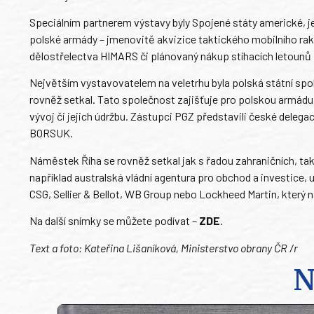
Speciálním partnerem výstavy byly Spojené státy americké, je
polské armády – jmenovitě akvizice taktického mobilního r
dělostřelectva HIMARS či plánovaný nákup stíhacích letounů F
Největším vystavovatelem na veletrhu byla polská státní spol
rovněž setkal. Tato společnost zajišťuje pro polskou armádu
vývoj či jejich údržbu. Zástupci PGZ představili české dele
BORSUK.
Náměstek Říha se rovněž setkal jak s řadou zahraničních, tak 
například australská vládní agentura pro obchod a investice, 
CSG, Sellier & Bellot, WB Group nebo Lockheed Martin, který na
Na další snímky se můžete podívat –
ZDE
.
Text a foto: Kateřina Lišaníková, Ministerstvo obrany ČR /r
N