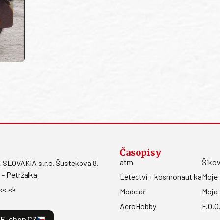
Časopisy
atm
Šikov
LOVAKIA s.r.o. Šustekova 8,
 - Petržalka
Letectví + kosmonautika
Moje 
ss.sk
Modelář
Moja 
AeroHobby
F.O.O
E-shop CZ