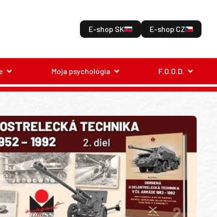
E-shop SK
E-shop CZ
e
Moja psychológia
F.O.O.D.