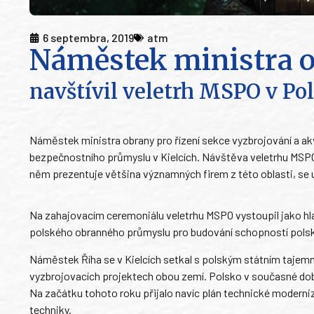
6 septembra, 2019
atm
Náměstek ministra o
navštívil veletrh MSPO v Po
Náměstek ministra obrany pro řízení sekce vyzbrojování a akviz
bezpečnostního průmyslu v Kielcích. Návštěva veletrhu MSPO,
něm prezentuje většina významných firem z této oblasti, se 
Na zahajovacím ceremoniálu veletrhu MSPO vystoupil jako hla
polského obranného průmyslu pro budování schopností polský
Náměstek Říha se v Kielcích setkal s polským státním tajem
vyzbrojovacích projektech obou zemí. Polsko v současné dob
Na začátku tohoto roku přijalo navíc plán technické moderni
techniky.