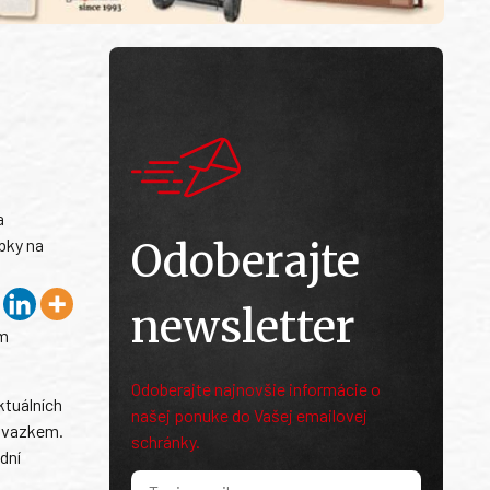
a
bky na
Odoberajte
newsletter
am
.
Odoberajte najnovšie informácie o
ktuálních
našej ponuke do Vašej emailovej
závazkem.
schránky.
dní