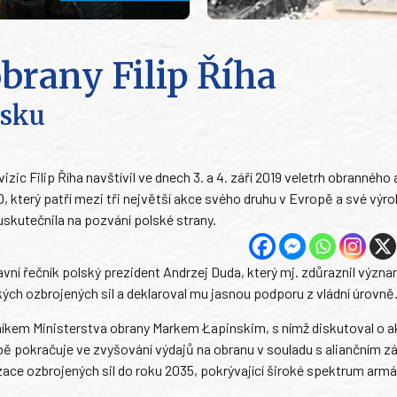
brany Filip Říha
lsku
ic Filip Říha navštívil ve dnech 3. a 4. září 2019 veletrh obranného 
 který patří mezi tři největší akce svého druhu v Evropě a své výro
uskutečnila na pozvání polské strany.
vní řečník polský prezident Andrzej Duda, který mj. zdůraznil význ
ch ozbrojených sil a deklaroval mu jasnou podporu z vládní úrovně
níkem Ministerstva obrany Markem Łapinskim, s nímž diskutoval o a
ě pokračuje ve zvyšování výdajů na obranu v souladu s aliančním 
zace ozbrojených sil do roku 2035, pokrývající široké spektrum armá