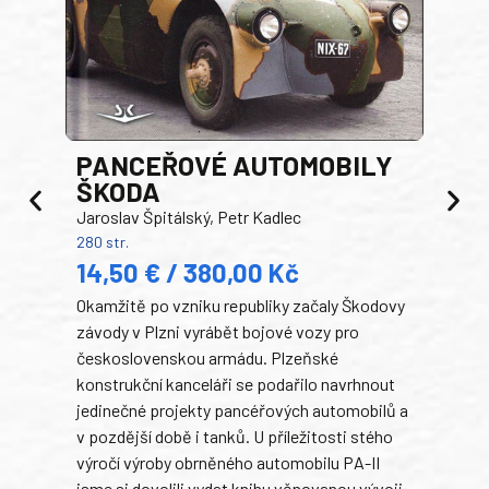
PANCEŘOVÉ AUTOMOBILY
ŠKODA
TA
Jaroslav Špitálský, Petr Kadlec
Ben
280 str.
352 s
14,50 € / 380,00 Kč
22
Okamžitě po vzniku republiky začaly Škodovy
Tank
závody v Plzni vyrábět bojové vozy pro
býva
československou armádu. Plzeňské
Rusk
konstrukční kanceláři se podařilo navrhnout
armá
jedinečné projekty pancéřových automobilů a
stře
v pozdější době i tanků. U příležitosti stého
při 
výročí výroby obrněného automobilu PA-II
blíz
jsme si dovolili vydat knihu věnovanou vývoji