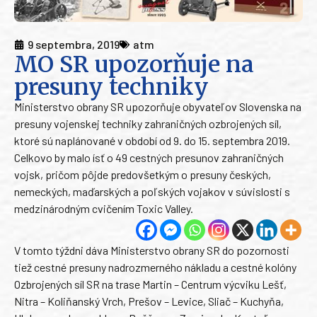
9 septembra, 2019
atm
MO SR upozorňuje na
presuny techniky
Ministerstvo obrany SR upozorňuje obyvateľov Slovenska na
presuny vojenskej techniky zahraničných ozbrojených síl,
ktoré sú naplánované v období od 9. do 15. septembra 2019.
Celkovo by malo ísť o 49 cestných presunov zahraničných
vojsk, pričom pôjde predovšetkým o presuny českých,
nemeckých, maďarských a poľských vojakov v súvislosti s
medzinárodným cvičením Toxic Valley.
V tomto týždni dáva Ministerstvo obrany SR do pozornosti
tiež cestné presuny nadrozmerného nákladu a cestné kolóny
Ozbrojených síl SR na trase Martin – Centrum výcviku Lešť,
Nitra – Koliňanský Vrch, Prešov – Levice, Sliač – Kuchyňa,