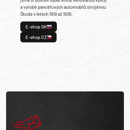
tank
a výrobě pancéřových automobilů strojírnou
v lé
Škoda v letech 1919 až 1936.
tak 
hrdi
E-shop SK
je: 
odeh
E-shop CZ
bitv
E
E