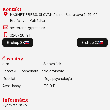
Kontakt
MAGNET PRESS, SLOVAKIA s.r.o. Šustekova 8, 851 04
Bratislava - Petržalka
sekretariat@press.sk
02/67 20 19 11
E-shop SK
E-shop CZ
Časopisy
atm
Šikovníček
Letectví + kosmonautika
Moje zdravie
Modelář
Moja psychológia
AeroHobby
F.O.O.D.
Informácie
Vydavateľstvo