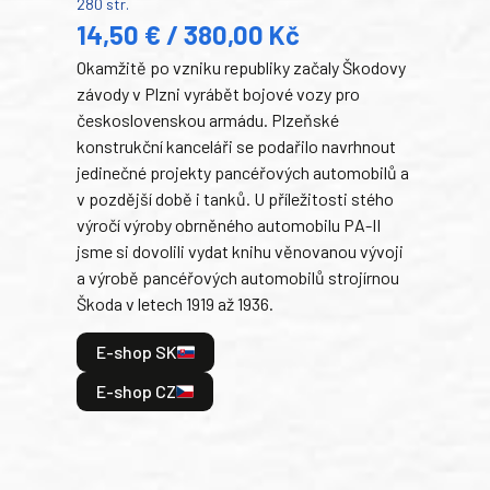
280 str.
352 s
14,50 € / 380,00 Kč
22
Okamžitě po vzniku republiky začaly Škodovy
Tank
závody v Plzni vyrábět bojové vozy pro
býva
československou armádu. Plzeňské
Rusk
konstrukční kanceláři se podařilo navrhnout
armá
jedinečné projekty pancéřových automobilů a
stře
v pozdější době i tanků. U příležitosti stého
při 
výročí výroby obrněného automobilu PA-II
blíz
jsme si dovolili vydat knihu věnovanou vývoji
tank
a výrobě pancéřových automobilů strojírnou
v lé
Škoda v letech 1919 až 1936.
tak 
hrdi
E-shop SK
je: 
odeh
E-shop CZ
bitv
E