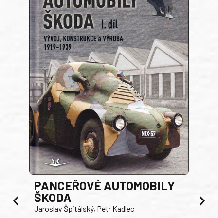
PANCEŘOVÉ AUTOMOBILY
ŠKODA
TA
Jaroslav Špitálský, Petr Kadlec
Ben