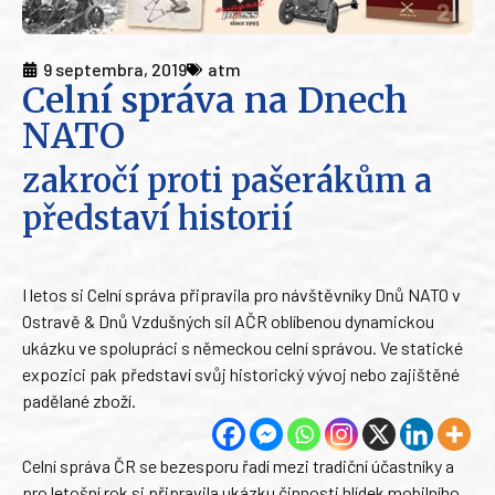
9 septembra, 2019
atm
Celní správa na Dnech
NATO
zakročí proti pašerákům a
představí historií
I letos si Celní správa připravila pro návštěvníky Dnů NATO v
Ostravě & Dnů Vzdušných sil AČR oblíbenou dynamickou
ukázku ve spolupráci s německou celní správou. Ve statické
expozici pak představí svůj historický vývoj nebo zajištěné
padělané zboží.
Celní správa ČR se bezesporu řadí mezi tradiční účastníky a
pro letošní rok si připravila ukázku činnosti hlídek mobilního