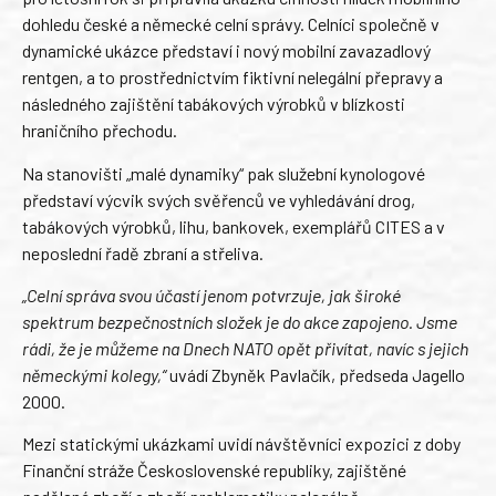
dohledu české a německé celní správy. Celníci společně v
dynamické ukázce představí i nový mobilní zavazadlový
rentgen, a to prostřednictvím fiktivní nelegální přepravy a
následného zajištění tabákových výrobků v blízkosti
hraničního přechodu.
Na stanovišti „malé dynamiky“ pak služební kynologové
představí výcvik svých svěřenců ve vyhledávání drog,
tabákových výrobků, lihu, bankovek, exemplářů CITES a v
neposlední řadě zbraní a střeliva.
„Celní správa svou účastí jenom potvrzuje, jak široké
spektrum bezpečnostních složek je do akce zapojeno. Jsme
rádi, že je můžeme na Dnech NATO opět přivítat, navíc s jejich
německými kolegy,“
uvádí Zbyněk Pavlačík, předseda Jagello
2000.
Mezi statickými ukázkami uvidí návštěvníci expozici z doby
Finanční stráže Československé republiky, zajištěné