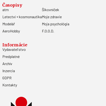
Časopisy
atm
Šikovníček
Letectví + kosmonautika
Moje zdravie
Modelář
Moja psychológia
AeroHobby
F.O.O.D.
Informácie
Vydavateľstvo
Predplatné
Archív
Inzercia
GDPR
Kontakty