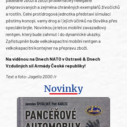
padělané zboží a zboží problematiky nelegálně
přepravovaných a zejména chráněných exemplářů živočichů
a rostlin. Celní protidrogová jednotka představí simulaci
pěstírny konopí, varny drog a i jejich účinků na člověka přes
speciální brýle. Novinkou je letos mobilní zavazadlový
rentgen, který bude zahrnut i do dynamické ukázky.
Zpřístupněn bude velkokapacitní mobilní rentgen a
velkokapacitní kontejner na přepravu zboží.
Na viděnou na Dnech NATO v Ostravě & Dnech
Vzdušných sil Armády České republiky!
Text a foto: Jagello 2000 /r
Novinky