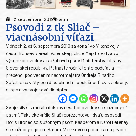
12 septembra, 2019
atm
Psovodi z tk Sliač –
viacnásobní víťazi
V dňoch 2. až 6. septembra 2019 sa konali vo Vlkanovej v
časti Hronsek v areáli Vojenskej polície Majstrovstvá vo
výkone psovodov a služobných psov Ministerstva obrany
Slovenskej republiky. Pätnásty ročník tohto podujatia
prebehol pod vedením nadrotmajstra Ondreja Bihariho.
Súťažilo sa v štyroch disciplínach - poslušnosť, cviky obrany,
stopa a vševojsková disciplína.
Svoje sily si zmeralo dokopy desať psovodov so služobnými
psami. Taktické krídlo Sliač reprezentovali dvaja psovodi
Boris Hronec so služobným psom Kasperom a Karol Letenay
so služobným psom Barom. V celkovom poradí sa na prvom