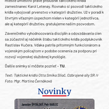
mieste umiestnil práve príslušník taktického krídla
zamestnanec Karol Letenay. Rovnako si psovodi taktického
krídla vybojovali prvenstvo v kategórii družstiev. Už v poradí k
štvrtým víťazným úspechom nielen v kategórii jednotlivca,
ale aj kategórii družstiev, gratulujeme našim psovodom.
Záverečného vyhodnocovania disciplín a odovzdávania cien
sa zúčastnil aj náčelník štábu taktického krídla podplukovník
Rastislav Kučera. Vďaka patrila prítomným funkcionárom a
vojenským policajtom v podobe ocenenia za podporu pri
rozvoji vojenskej služobnej kynológie.
Ďalšie snímky si môžete pozrieť –
TU
.
Text: Taktické krídlo Otta Smika Sliač, Ozbrojené sily SR /r
Foto: Mgr. Martina Černáková
Novinky