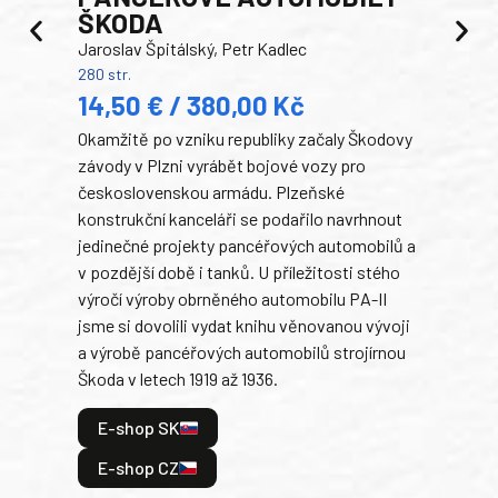
ŠKODA
TA
Jaroslav Špitálský, Petr Kadlec
Ben
280 str.
352 s
14,50 € / 380,00 Kč
22
Okamžitě po vzniku republiky začaly Škodovy
Tank
závody v Plzni vyrábět bojové vozy pro
býva
československou armádu. Plzeňské
Rusk
konstrukční kanceláři se podařilo navrhnout
armá
jedinečné projekty pancéřových automobilů a
stře
v pozdější době i tanků. U příležitosti stého
při 
výročí výroby obrněného automobilu PA-II
blíz
jsme si dovolili vydat knihu věnovanou vývoji
tank
a výrobě pancéřových automobilů strojírnou
v lé
Škoda v letech 1919 až 1936.
tak 
hrdi
E-shop SK
je: 
odeh
E-shop CZ
bitv