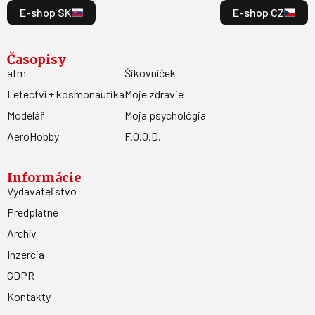
E-shop SK
E-shop CZ
Časopisy
atm
Šikovníček
Letectví + kosmonautika
Moje zdravie
Modelář
Moja psychológia
AeroHobby
F.O.O.D.
Informácie
Vydavateľstvo
Predplatné
Archív
Inzercia
GDPR
Kontakty