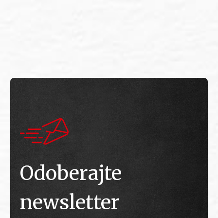
E
E
Odoberajte
newsletter