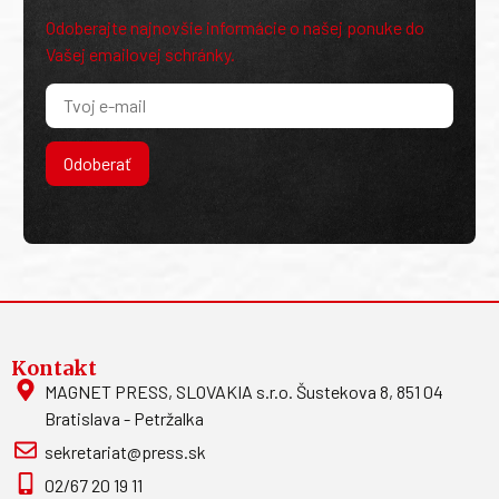
Odoberajte najnovšie informácie o našej ponuke do
Vašej emailovej schránky.
Odoberať
Kontakt
MAGNET PRESS, SLOVAKIA s.r.o. Šustekova 8, 851 04
Bratislava - Petržalka
sekretariat@press.sk
02/67 20 19 11