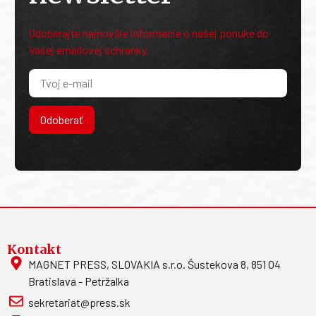
Odoberajte najnovšie informácie o našej ponuke do
Vašej emailovej schránky.
Odoberať
Kontakt
MAGNET PRESS, SLOVAKIA s.r.o. Šustekova 8, 851 04
Bratislava - Petržalka
sekretariat@press.sk