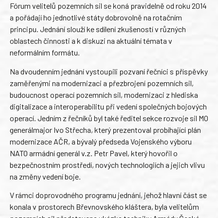
Fórum velitelů pozemních sil se koná pravidelně od roku 2014
a pořádají ho jednotlivé státy dobrovolně na rotačním
principu. Jednání slouží ke sdílení zkušeností v různých
oblastech činnosti a k diskuzi na aktuální témata v
neformálním formátu.
Na dvoudenním jednání vystoupili pozvaní řečníci s příspěvky
zaměřenými na modernizaci a přezbrojení pozemních sil,
budoucnost operací pozemních sil, modernizaci z hlediska
digitalizace a interoperabilitu při vedení společných bojových
operací. Jedním z řečníků byl také ředitel sekce rozvoje sil MO
generálmajor Ivo Střecha, který prezentoval probíhající plán
modernizace AČR, a bývalý předseda Vojenského výboru
NATO armádní generál v.z. Petr Pavel, který hovořil o
bezpečnostním prostředí, nových technologiích a jejich vlivu
na změny vedení boje.
V rámci doprovodného programu jednání, jehož hlavní část se
konala v prostorech Břevnovského kláštera, byla velitelům