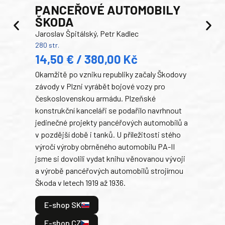
PANCEŘOVÉ AUTOMOBILY
ŠKODA
TA
Jaroslav Špitálský, Petr Kadlec
Ben
280 str.
352 s
14,50 € / 380,00 Kč
22
Okamžitě po vzniku republiky začaly Škodovy
Tank
závody v Plzni vyrábět bojové vozy pro
býva
československou armádu. Plzeňské
Rusk
konstrukční kanceláři se podařilo navrhnout
armá
jedinečné projekty pancéřových automobilů a
stře
v pozdější době i tanků. U příležitosti stého
při 
výročí výroby obrněného automobilu PA-II
blíz
jsme si dovolili vydat knihu věnovanou vývoji
tank
a výrobě pancéřových automobilů strojírnou
v lé
Škoda v letech 1919 až 1936.
tak 
hrdi
E-shop SK
je: 
odeh
E-shop CZ