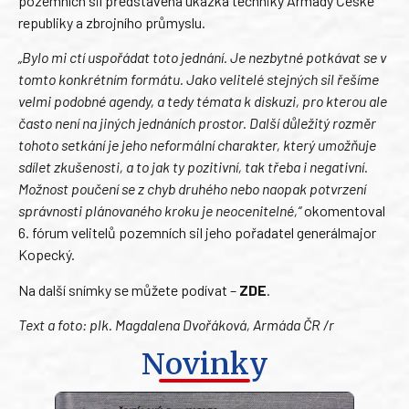
pozemních sil představena ukázka techniky Armády České
republiky a zbrojního průmyslu.
„Bylo mi ctí uspořádat toto jednání. Je nezbytné potkávat se v
tomto konkrétním formátu. Jako velitelé stejných sil řešíme
velmi podobné agendy, a tedy témata k diskuzi, pro kterou ale
často není na jiných jednáních prostor. Další důležitý rozměr
tohoto setkání je jeho neformální charakter, který umožňuje
sdílet zkušenosti, a to jak ty pozitivní, tak třeba i negativní.
Možnost poučení se z chyb druhého nebo naopak potvrzení
správnosti plánovaného kroku je neocenitelné,“
okomentoval
6. fórum velitelů pozemních sil jeho pořadatel generálmajor
Kopecký.
Na další snímky se můžete podívat –
ZDE
.
Text a foto: plk. Magdalena Dvořáková, Armáda ČR /r
Novinky