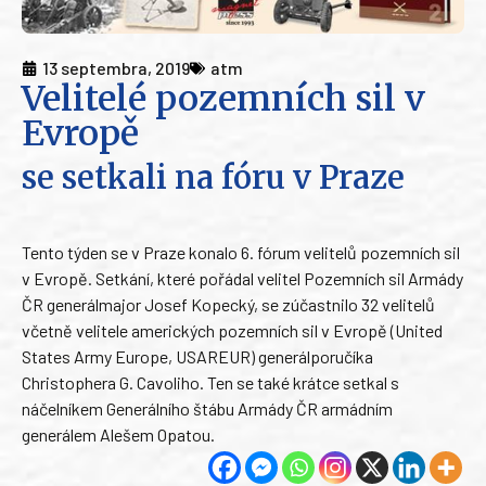
13 septembra, 2019
atm
Velitelé pozemních sil v
Evropě
se setkali na fóru v Praze
Tento týden se v Praze konalo 6. fórum velitelů pozemních sil
v Evropě. Setkání, které pořádal velitel Pozemních sil Armády
ČR generálmajor Josef Kopecký, se zúčastnilo 32 velitelů
včetně velitele amerických pozemních sil v Evropě (United
States Army Europe, USAREUR) generálporučíka
Christophera G. Cavoliho. Ten se také krátce setkal s
náčelníkem Generálního štábu Armády ČR armádním
generálem Alešem Opatou.