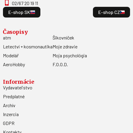
02/67 20 19 11
E-shop SK
E-shop CZ
Časopisy
atm
Šikovníček
Letectví + kosmonautika
Moje zdravie
Modelář
Moja psychológia
AeroHobby
F.O.O.D.
Informácie
Vydavateľstvo
Predplatné
Archív
Inzercia
GDPR
Kontakty