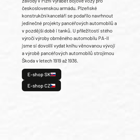
závody v Plzni vyrábět bojové vozy pro
býva
československou armádu. Plzeňské
Rusk
konstrukční kanceláři se podařilo navrhnout
armá
jedinečné projekty pancéřových automobilů a
stře
v pozdější době i tanků. U příležitosti stého
při 
výročí výroby obrněného automobilu PA-II
blíz
jsme si dovolili vydat knihu věnovanou vývoji
tank
a výrobě pancéřových automobilů strojírnou
v lé
Škoda v letech 1919 až 1936.
tak 
hrdi
E-shop SK
je: 
odeh
E-shop CZ
bitv
E
E