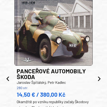
PANCEŘOVÉ AUTOMOBILY
ŠKODA
TA
Jaroslav Špitálský, Petr Kadlec
Ben
280 str.
352 s
14,50 € / 380,00 Kč
22
Okamžitě po vzniku republiky začaly Škodovy
Tank