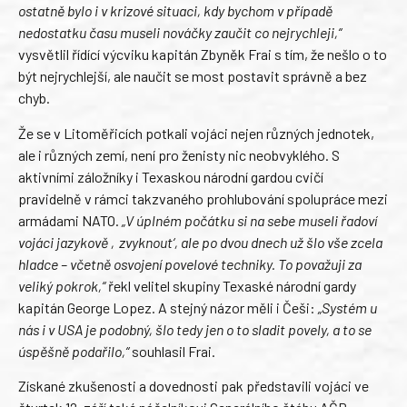
ostatně bylo i v krizové situaci, kdy bychom v případě
nedostatku času museli nováčky zaučit co nejrychleji,“
vysvětlil řídící výcviku kapitán Zbyněk Frai s tím, že nešlo o to
být nejrychlejší, ale naučit se most postavit správně a bez
chyb.
Že se v Litoměřicích potkali vojáci nejen různých jednotek,
ale i různých zemí, není pro ženisty nic neobvyklého. S
aktivními záložníky i Texaskou národní gardou cvičí
pravidelně v rámci takzvaného prohlubování spolupráce mezi
armádami NATO.
„V úplném počátku si na sebe museli řadoví
vojáci jazykově ‚zvyknout‘, ale po dvou dnech už šlo vše zcela
hladce – včetně osvojení povelové techniky. To považuji za
veliký pokrok,“
řekl velitel skupiny Texaské národní gardy
kapitán George Lopez. A stejný názor měli i Češi:
„Systém u
nás i v USA je podobný, šlo tedy jen o to sladit povely, a to se
úspěšně podařilo,“
souhlasil Frai.
Získané zkušenosti a dovednosti pak představili vojáci ve