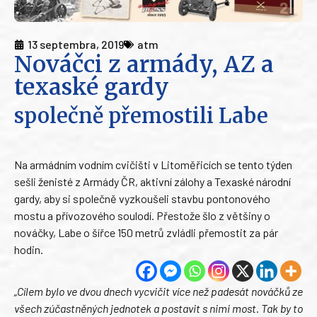
13 septembra, 2019
atm
Nováčci z armády, AZ a
texaské gardy
společně přemostili Labe
Na armádním vodním cvičišti v Litoměřicích se tento týden
sešli ženisté z Armády ČR, aktivní zálohy a Texaské národní
gardy, aby si společně vyzkoušeli stavbu pontonového
mostu a přívozového soulodí. Přestože šlo z většiny o
nováčky, Labe o šířce 150 metrů zvládli přemostit za pár
hodin.
„Cílem bylo ve dvou dnech vycvičit více než padesát nováčků ze
všech zúčastněných jednotek a postavit s nimi most. Tak by to