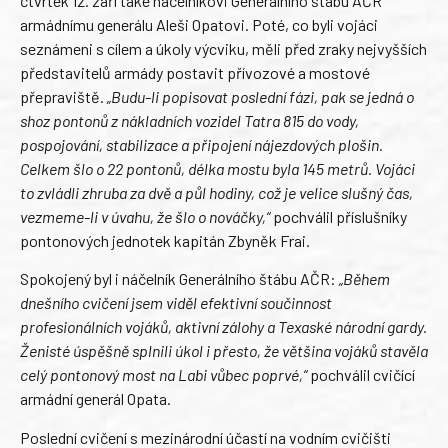
čtvrtek 12. září také náčelníkovi Generálního štábu AČR
armádnímu generálu Aleši Opatovi. Poté, co byli vojáci
seznámeni s cílem a úkoly výcviku, měli před zraky nejvyšších
představitelů armády postavit přívozové a mostové
přepraviště.
„Budu-li popisovat poslední fázi, pak se jedná o
shoz pontonů z nákladních vozidel Tatra 815 do vody,
pospojování, stabilizace a připojení nájezdových plošin.
Celkem šlo o 22 pontonů, délka mostu byla 145 metrů. Vojáci
to zvládli zhruba za dvě a půl hodiny, což je velice slušný čas,
vezmeme-li v úvahu, že šlo o nováčky,“
pochválil příslušníky
pontonových jednotek kapitán Zbyněk Frai.
Spokojený byl i náčelník Generálního štábu AČR:
„Během
dnešního cvičení jsem viděl efektivní součinnost
profesionálních vojáků, aktivní zálohy a Texaské národní gardy.
Ženisté úspěšně splnili úkol i přesto, že většina vojáků stavěla
celý pontonový most na Labi vůbec poprvé,“
pochválil cvičící
armádní generál Opata.
Poslední cvičení s mezinárodní účastí na vodním cvičišti