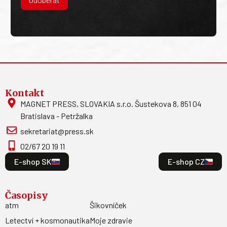
Kontakt
MAGNET PRESS, SLOVAKIA s.r.o. Šustekova 8, 851 04
Bratislava - Petržalka
sekretariat@press.sk
02/67 20 19 11
E-shop SK
E-shop CZ
Časopisy
atm
Šikovníček
Letectví + kosmonautika
Moje zdravie