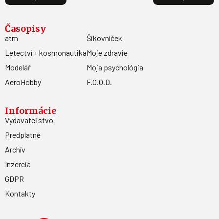
Časopisy
atm
Šikovníček
Letectví + kosmonautika
Moje zdravie
Modelář
Moja psychológia
AeroHobby
F.O.O.D.
Informácie
Vydavateľstvo
Predplatné
Archív
Inzercia
GDPR
Kontakty