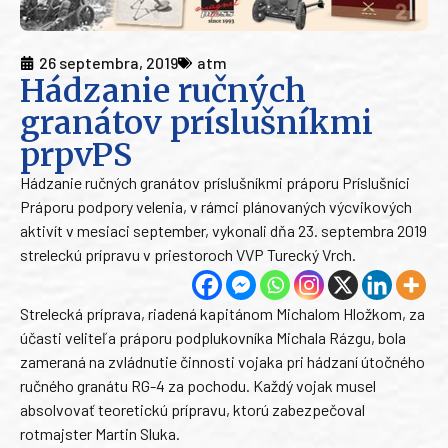
26 septembra, 2019
atm
Hádzanie ručných
granátov príslušníkmi
prpvPS
Hádzanie ručných granátov príslušníkmi práporu Príslušníci
Práporu podpory velenia, v rámci plánovaných výcvikových
aktivít v mesiaci september, vykonali dňa 23. septembra 2019
streleckú prípravu v priestoroch VVP Turecký Vrch.
Strelecká príprava, riadená kapitánom Michalom Hložkom, za
účasti veliteľa práporu podplukovníka Michala Rázgu, bola
zameraná na zvládnutie činnosti vojaka pri hádzaní útočného
ručného granátu RG-4 za pochodu. Každý vojak musel
absolvovať teoretickú prípravu, ktorú zabezpečoval
rotmajster Martin Sluka.