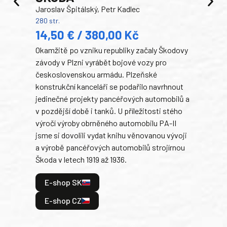
Jaroslav Špitálský, Petr Kadlec
Ben
280 str.
352 s
14,50 € / 380,00 Kč
22
Okamžitě po vzniku republiky začaly Škodovy
Tank
závody v Plzni vyrábět bojové vozy pro
býva
československou armádu. Plzeňské
Rusk
konstrukční kanceláři se podařilo navrhnout
armá
jedinečné projekty pancéřových automobilů a
stře
v pozdější době i tanků. U příležitosti stého
při 
výročí výroby obrněného automobilu PA-II
blíz
jsme si dovolili vydat knihu věnovanou vývoji
tank
a výrobě pancéřových automobilů strojírnou
v lé
Škoda v letech 1919 až 1936.
tak 
hrdi
E-shop SK
je: 
odeh
E-shop CZ
bitv