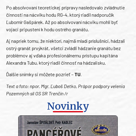
Po absolvovaní teoretickej prípravy nasledovalo zvládnutie
činnosti na nácviku hodu RG-4, ktorý riadil nadporučík
Ľubomír Gašpárek. Až po absolvovaní nácviku mohli byť
vojaci pripustení k hodu ostrého granátu.
Aj napriek tomu, že niektorí, najmä mladí príslušníci, hádzali
ostrý granát prvýkrát, všetci zvládli hádzanie granátu bez
problémov aj vďaka profesionálnemu prístupu kapitána
Alexandra Tubu, ktorý riadil činnosť na hádzalisku.
Ďalšie snímky si môžete pozrieť –
TU
.
Text a foto: npor. Mgr. Ľuboš Detko, Prápor podpory velenia
Pozemných síl OS SR Trenčín /r
Novinky