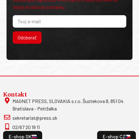
Vašej emailovej schránky.
Odoberať
Kontakt
MAGNET PRESS, SLOVAKIA s.r.o. Šustekova 8, 851 04
Bratislava - Petržalka
sekretariat@press.sk
02/67 20 19 11
E-shop SK
E-shop CZ