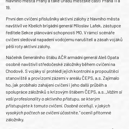
hlavního města Prahy a také Úřadů městské části Praha 11 a
19.
První den cvičení příslušníky aktivní zálohy z hlavního města
navštívil ve Kbelích brigádní generál Miloslav Lafek, zástupce
ředitele Sekce plánování schopností MO. V rámci scénáře
cvičení sledoval napadení vodojemu narušiteli a zásah vojáků
pěší roty aktivní zálohy.
Náčelník Generálního štábu AČR armádní generál Aleš Opata
osobně navštívil středočeské záložníky během cvičení na
Chodově. S vojáky si prohlédl jejich kontrolní a propouštěcí
stanoviště a provizorní zázemí v areálu ČEPS, a.s. Zajímalo
ho, jak probíhalo zahájení cvičení i jeho další průběh a
spolupráce záložníků s krizovým štábem ČEPS, a.s.
„Vážím si
vaší profesionality a aktivního přístupu, se kterým
přistupujete k tomuto cvičení. Osobně oceňuji, v jakých
vysokých počtech se cvičení účastníte,“
ocenil přítomné
záložníky.