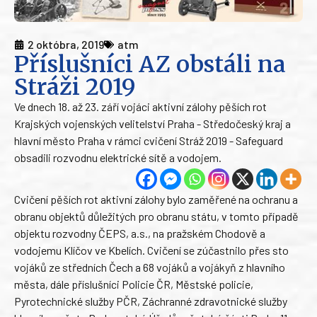
2 októbra, 2019
atm
Příslušníci AZ obstáli na
Stráži 2019
Ve dnech 18. až 23. září vojáci aktivní zálohy pěších rot
Krajských vojenských velitelství Praha - Středočeský kraj a
hlavní město Praha v rámci cvičení Stráž 2019 - Safeguard
obsadili rozvodnu elektrické sítě a vodojem.
Cvičení pěších rot aktivní zálohy bylo zaměřené na ochranu a
obranu objektů důležitých pro obranu státu, v tomto případě
objektu rozvodny ČEPS, a.s., na pražském Chodově a
vodojemu Klíčov ve Kbelích. Cvičení se zúčastnilo přes sto
vojáků ze středních Čech a 68 vojáků a vojákyň z hlavního
města, dále příslušníci Policie ČR, Městské policie,
Pyrotechnické služby PČR, Záchranné zdravotnické služby