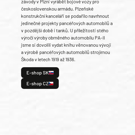
závody v Plzni vyrábět bojové vozy pro
býva
československou armádu. Plzeňské
Rusk
konstrukční kanceláři se podařilo navrhnout
armá
jedinečné projekty pancéřových automobilů a
stře
v pozdější době i tanků. U příležitosti stého
při 
výročí výroby obrněného automobilu PA-II
blíz
jsme si dovolili vydat knihu věnovanou vývoji
tank
a výrobě pancéřových automobilů strojírnou
v lé
Škoda v letech 1919 až 1936.
tak 
hrdi
E-shop SK
je: 
odeh
E-shop CZ
bitv
E
E