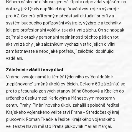
Během následné diskuse generál Opata odpovídal vojákům na
dotazy, jež týkaly například doplňování výstroje a výzbroje
pro AZ. Generál přítomným představil aktuální priority a
systém budoucího pořizování výstroje, výzbroje a techniky,
jak pro profesionální vojáky, tak aktivní zálohu. On se naopak
zajímal o otázky personální naplněnosti těchto pěších rot
aktivní zálohy, jak záložníkům vychází vstříc jejich civilní
zaměstnavatelé nebo jaké potřebují záložníci doplňující
vzdělání.
Záložníci zvládli i nový úkol
V rámci vývoje námětu téměř týdenního cvičení došlo k
„neplánované“ změně úkolů cvičících. Celkem 60 záložníků se
proto přesunulo ze svých stanovišť na Chodově a Kbelích do
určeného úseku mezi Karlovým a Mánesovým mostem v
centru Prahy. Plnění nového úkolu zahájili společně ředitel
Krajského vojenského velitelství Praha – Středočeský kraj
plukovník Roman Tkačík a ředitel Krajského vojenského
velitelství hlavní město Praha plukovník Marián Margai.