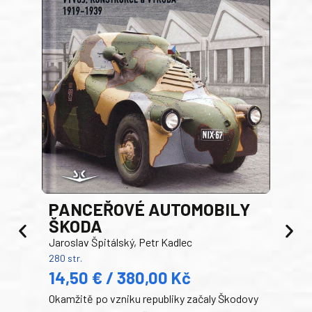
PANCEŘOVÉ AUTOMOBILY
ŠKODA
TA
Jaroslav Špitálský, Petr Kadlec
Ben
280 str.
352 s
14,50 € / 380,00 Kč
22
Okamžitě po vzniku republiky začaly Škodovy
Tank