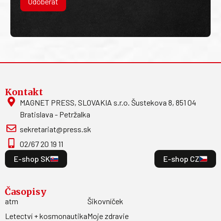
Odoberať
Kontakt
MAGNET PRESS, SLOVAKIA s.r.o. Šustekova 8, 851 04
Bratislava - Petržalka
sekretariat@press.sk
02/67 20 19 11
E-shop SK
E-shop CZ
Časopisy
atm
Šikovníček
Letectví + kosmonautika
Moje zdravie