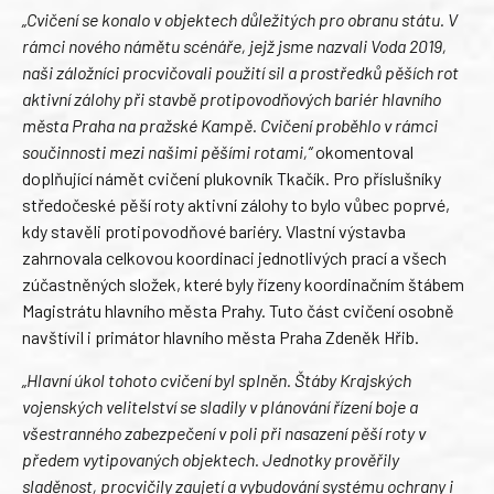
„Cvičení se konalo v objektech důležitých pro obranu státu. V
rámci nového námětu scénáře, jejž jsme nazvali Voda 2019,
naši záložníci procvičovali použití sil a prostředků pěších rot
aktivní zálohy při stavbě protipovodňových bariér hlavního
města Praha na pražské Kampě. Cvičení proběhlo v rámci
součinnosti mezi našimi pěšími rotami,“
okomentoval
doplňující námět cvičení plukovník Tkačík. Pro příslušníky
středočeské pěší roty aktivní zálohy to bylo vůbec poprvé,
kdy stavěli protipovodňové bariéry. Vlastní výstavba
zahrnovala celkovou koordinaci jednotlivých prací a všech
zúčastněných složek, které byly řízeny koordinačním štábem
Magistrátu hlavního města Prahy. Tuto část cvičení osobně
navštívil i primátor hlavního města Praha Zdeněk Hřib.
„Hlavní úkol tohoto cvičení byl splněn. Štáby Krajských
vojenských velitelství se sladily v plánování řízení boje a
všestranného zabezpečení v poli při nasazení pěší roty v
předem vytipovaných objektech. Jednotky prověřily
sladěnost, procvičily zaujetí a vybudování systému ochrany i