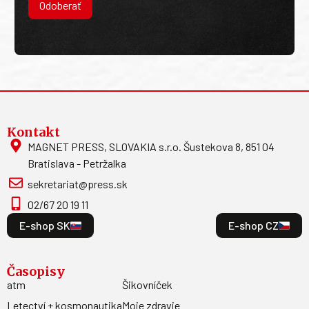
Odoberať
Kontakt
MAGNET PRESS, SLOVAKIA s.r.o. Šustekova 8, 851 04
Bratislava - Petržalka
sekretariat@press.sk
02/67 20 19 11
E-shop SK
E-shop CZ
Časopisy
atm
Šikovníček
Letectví + kosmonautika
Moje zdravie