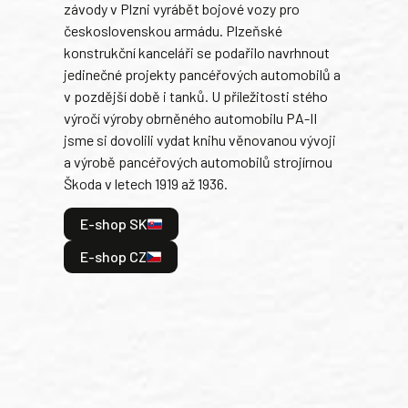
závody v Plzni vyrábět bojové vozy pro
býva
československou armádu. Plzeňské
Rusk
konstrukční kanceláři se podařilo navrhnout
armá
jedinečné projekty pancéřových automobilů a
stře
v pozdější době i tanků. U příležitosti stého
při 
výročí výroby obrněného automobilu PA-II
blíz
jsme si dovolili vydat knihu věnovanou vývoji
tank
a výrobě pancéřových automobilů strojírnou
v lé
Škoda v letech 1919 až 1936.
tak 
hrdi
E-shop SK
je: 
odeh
E-shop CZ
bitv
E
E