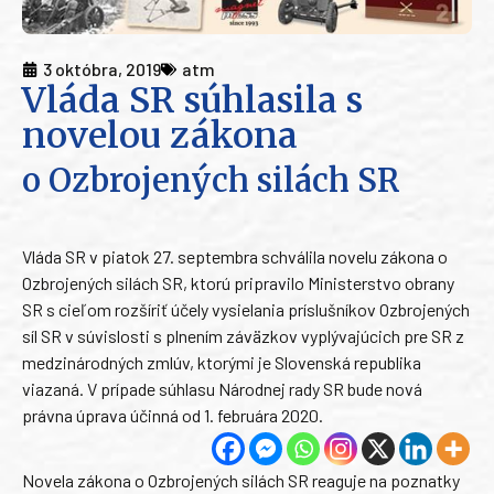
3 októbra, 2019
atm
Vláda SR súhlasila s
novelou zákona
o Ozbrojených silách SR
Vláda SR v piatok 27. septembra schválila novelu zákona o
Ozbrojených silách SR, ktorú pripravilo Ministerstvo obrany
SR s cieľom rozšíriť účely vysielania príslušníkov Ozbrojených
síl SR v súvislosti s plnením záväzkov vyplývajúcich pre SR z
medzinárodných zmlúv, ktorými je Slovenská republika
viazaná. V prípade súhlasu Národnej rady SR bude nová
právna úprava účinná od 1. februára 2020.
Novela zákona o Ozbrojených silách SR reaguje na poznatky