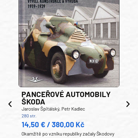
PANCEŘOVÉ AUTOMOBILY
ŠKODA
TA
Jaroslav Špitálský, Petr Kadlec
Ben
280 str.
352 s
14,50 € / 380,00 Kč
22
Okamžitě po vzniku republiky začaly Škodovy
Tank